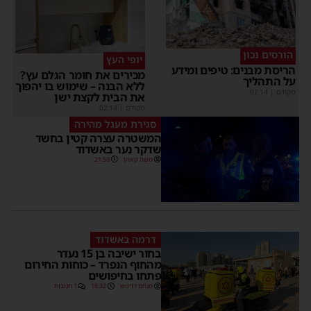
הורסים נכון
יופי העץ
הריסת מבנים: טיפים ומידע
מכירים את חומר הגלם עץ?
על התהליך
ללא הבנה – שימוש בו יהפוך
מקודם
|
02:14
את הבית לקצת ישן
מקודם
|
02:14
סגירת מעגל מהירה
המשטרה עצרה קטין בחשד
שדקר נער באשדוד
משה קאהן
21:59
דרמה באשדוד
בחור ישיבה בן 15 נעדר
מהחוף הנפרד – כוחות החירום
פתחו בחיפושים
מנחם דויטש
18:32
1 תגובות