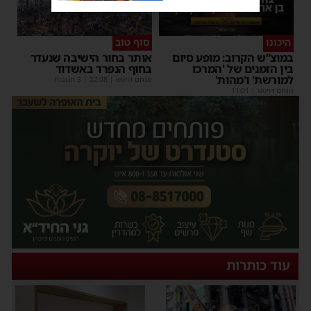
היכונו
סוף טוב
במוצ”ש הקרוב: מופע סיום
אותר בחור הישיבה שנעדר
בין הזמנים של 'המרכז
בחוף הנפרד באשדוד
למורשת' ו'מהות'
מנחם דויטש
|
22:08
| 3 תגובות
מנחם דויטש
|
11:01
עוד כותרות