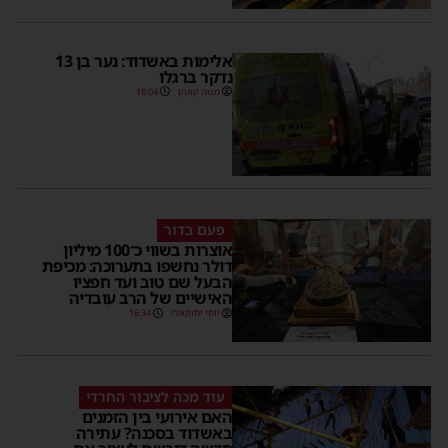
אלימות באשדוד: נער בן 13
נדקר ברגלו
משה קאהן
18:04
פעם בדור
אוצרות בשווי כ־100 מיליון
דולר נחשפו בתערוכה: מכיפת
הבעל שם טוב ועד חפציו
האישיים של הרב עובדיה
יוסי יחזקאלי
16:34
עוד מכה לציבור החרדי
האם אירועי בין הזמנים
באשדוד בסכנה? עתירה