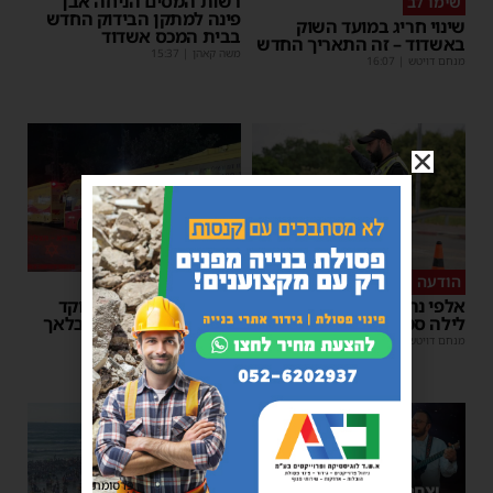
רשות המסים הניחה אבן
שימו לב
פינה למתקן הבידוק החדש
שינוי חריג במועד השוק
בבית המכס אשדוד
באשדוד – זה התאריך החדש
משה קאהן
|
15:37
מנחם דויטש
|
16:07
הודעה לנהגים
כל טיפה מצילה
אלפי נהגים יושפעו: עבודות
אשדוד מצילה חיים: מוקד
לילה סמוך לאשדוד
התרמת דם ליד השטיבלאך
מנחם דויטש
|
11:10
משה קאהן
|
11:05
פרסומת