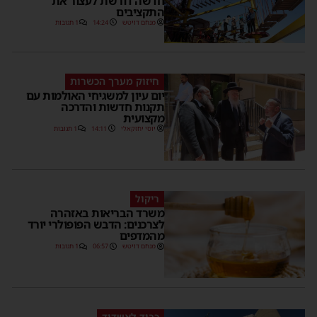
חדשה דורשת לעצור את
התקציבים
מנחם דויטש
14:24
1 תגובות
חיזוק מערך הכשרות
יום עיון למשגיחי האולמות עם
תקנות חדשות והדרכה
מקצועית
יוסי יחזקאלי
14:11
1 תגובות
ריקול
משרד הבריאות באזהרה
לצרכנים: הדבש הפופולרי יורד
מהמדפים
מנחם דויטש
06:57
1 תגובות
כבוד לאשדוד