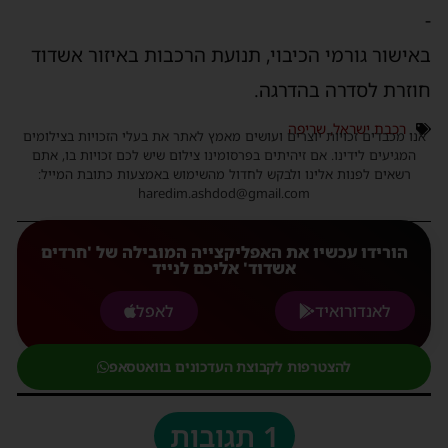
-
באישור גורמי הכיבוי, תנועת הרכבות באיזור אשדוד
חוזרת לסדרה בהדרגה.
רכבת ישראל
,
שריפה
אנו מכבדים זכויות יוצרים ועושים מאמץ לאתר את בעלי הזכויות בצילומים
המגיעים לידינו. אם זיהיתים בפרסומינו צילום שיש לכם זכויות בו, אתם
רשאים לפנות אלינו ולבקש לחדול מהשימוש באמצעות כתובת המייל:
haredim.ashdod@gmail.com
הורידו עכשיו את האפליקצייה המובילה של 'חרדים
אשדוד' אליכם לנייד
לאנדורואיד
לאפל
להצטרפות לקבוצת העדכונים בוואטסאפ
1 תגובות