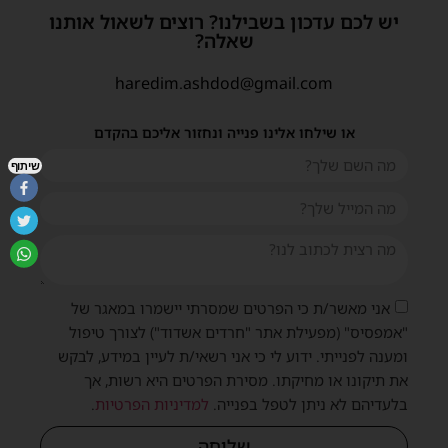
יש לכם עדכון בשבילנו? רוצים לשאול אותנו
שאלה?
haredim.ashdod@gmail.com
או שילחו אלינו פנייה ונחזור אליכם בהקדם
שיתוף
אני מאשר/ת כי הפרטים שמסרתי יישמרו במאגר של
"אמפסיס" (מפעילת אתר "חרדים אשדוד") לצורך טיפול
ומענה לפנייתי. ידוע לי כי אני רשאי/ת לעיין במידע, לבקש
את תיקונו או מחיקתו. מסירת הפרטים היא רשות, אך
בלעדיהם לא ניתן לטפל בפנייה.
למדיניות הפרטיות
.
שליחה