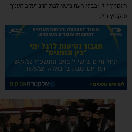
וזמרין ז"ל, ובבוא העת נישא לבת הרב יעקב העניך
נקביץ ז"ל.