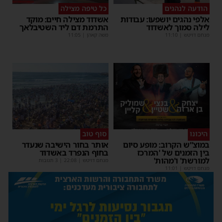
הודעה לנהגים
כל טיפה מצילה
אלפי נהגים יושפעו: עבודות
אשדוד מצילה חיים: מוקד
לילה סמוך לאשדוד
התרמת דם ליד השטיבלאך
מנחם דויטש
|
11:10
משה קאהן
|
11:05
היכונו
סוף טוב
במוצ”ש הקרוב: מופע סיום
אותר בחור הישיבה שנעדר
בין הזמנים של 'המרכז
בחוף הנפרד באשדוד
למורשת' ו'מהות'
מנחם דויטש
|
22:08
| 3 תגובות
מנחם דויטש
|
11:01