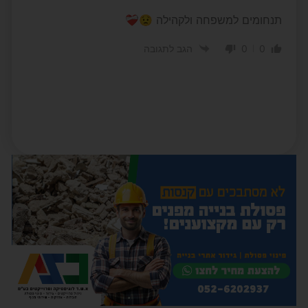
תנחומים למשפחה ולקהילה 😟❤️‍🩹
0
0
הגב לתגובה