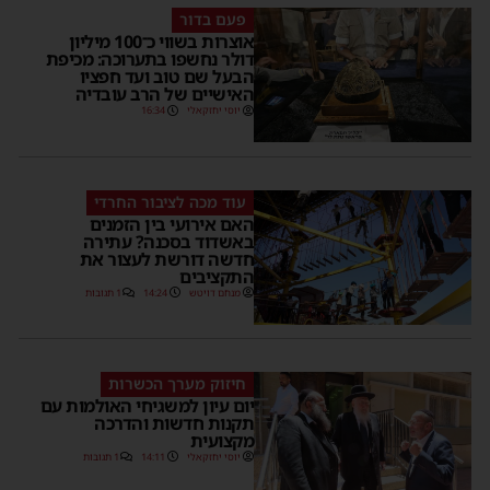
פעם בדור
אוצרות בשווי כ־100 מיליון
דולר נחשפו בתערוכה: מכיפת
הבעל שם טוב ועד חפציו
האישיים של הרב עובדיה
יוסי יחזקאלי
16:34
עוד מכה לציבור החרדי
האם אירועי בין הזמנים
באשדוד בסכנה? עתירה
חדשה דורשת לעצור את
התקציבים
מנחם דויטש
14:24
1 תגובות
חיזוק מערך הכשרות
יום עיון למשגיחי האולמות עם
תקנות חדשות והדרכה
מקצועית
יוסי יחזקאלי
14:11
1 תגובות