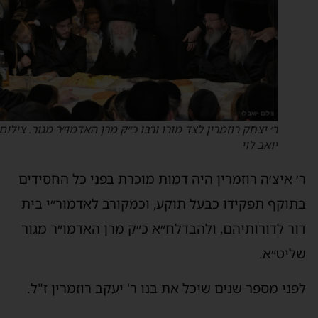
ר׳ יצחק רוזמרין לצד מורו ורבו כ״ק מרן האדמו״ר מגור. צילום:
יואב לוי
׳ איצ׳ה רוזמרין היה דמות מוכרת בפני כל החסידים
תוקף תפקידו כבעל תוקע, וכמקורב לאדמור״י בית
ור לדורותיהם, ולהבדלח״א כ״ק מרן האדמו״ר מגור
ליט״א.
פני מספר שנים שיכל את בנו ר' יעקב רוזמרין ז"ל.