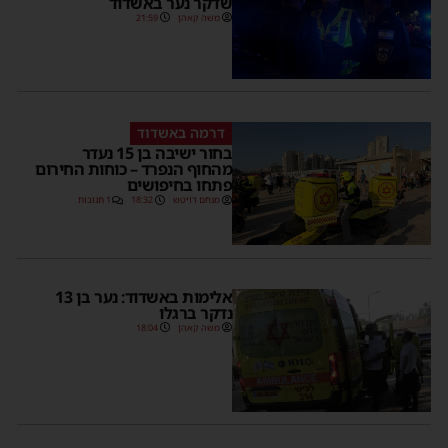
שדקר נער באשדוד
משה קאהן
21:59
דרמה באשדוד
בחור ישיבה בן 15 נעדר
מהחוף הנפרד – כוחות החירום
פתחו בחיפושים
מנחם דויטש
18:32
1 תגובות
אלימות באשדוד: נער בן 13
נדקר ברגלו
משה קאהן
18:04