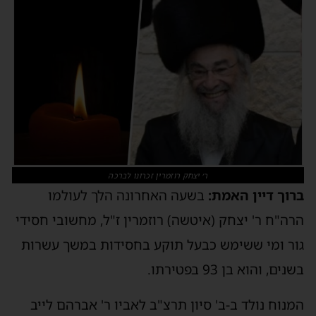
ר׳ יצחק רוזמרין זכרונו לברכה
רוך דיין האמת:
בשעה האחרונה הלך לעולמו
רה"ח ר' יצחק (איטשה) רוזמרין ז"ל, מחשובי חסידי
ור ומי ששימש כבעל תוקע בחסידות במשך עשרות
נים, והוא בן 93 בפטירתו.
מנוח נולד ב-ב' סיון תרצ"ב לאביו ר' אברהם לייב