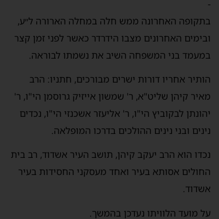
תקופה האחרונה ממש חלה במחלה הארורה ל״ע,
בימים האחרונים מצבו הידרדר כאשר לפני זמן קצר
מעמד בני המשפחה השיב את נשמתו לבוראה.
ותיר אחריו דורות ישרים מבורכים, חתניו: הרב
איר קיהן שליט"א, ר' שמשון אייזיק גרוסמן הי"ו, ר'
הונתן לבקוביץ הי"ו, ר' אליעזר אשכנזי הי"ו, נכדים
ינים ובני נינים ההולכים בדרכו המופלאה.
כדו הוא הרב יעקב קיהן, תושב העיר אשדוד, רב בית
חולים אסותא בעיר ואחד מעסקני החסידות בעיר
שדוד.
ל מועד הלוויתו נעדכן בהמשך.