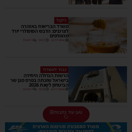
ריקול
משרד הבריאות באזהרה
לצרכנים: הדבש הפופולרי יורד
מהמדפים
מנחם דויטש
06:57
1 תגובות
כבוד לאשדוד
הרשות הגדולה היחידה
בישראל שזכתה בפרס מגן שר
הביטחון לשנת 2026
מנחם דויטש
18:36
1 תגובות
טען עוד כתבות