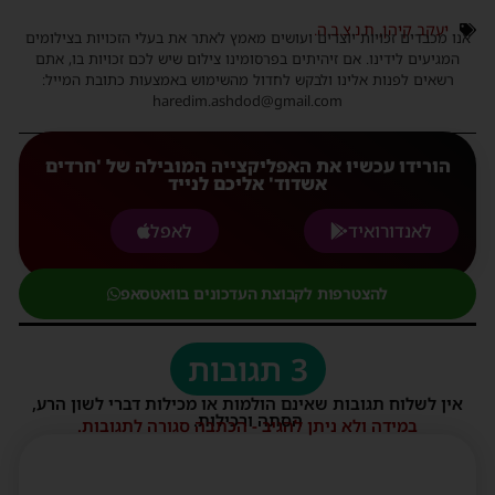
יעקב קיהן
,
ת.נ.צ.ב.ה.
נו מכבדים זכויות יוצרים ועושים מאמץ לאתר את בעלי הזכויות בצילומים
המגיעים לידינו. אם זיהיתים בפרסומינו צילום שיש לכם זכויות בו, אתם
רשאים לפנות אלינו ולבקש לחדול מהשימוש באמצעות כתובת המייל:
haredim.ashdod@gmail.com
הורידו עכשיו את האפליקצייה המובילה של 'חרדים
אשדוד' אליכם לנייד
לאנדורואיד
לאפל
להצטרפות לקבוצת העדכונים בוואטסאפ
3 תגובות
אין לשלוח תגובות שאינם הולמות או מכילות דברי לשון הרע,
הסתה ורכילות.
במידה ולא ניתן להגיב - הכתבה סגורה לתגובות.