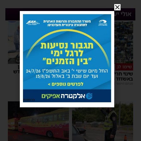
אולי יעניין אותך
רשות המסים הניחה אבן
שימו לב
פינה למתקן הבידוק החדש
שינוי חריג במועד השוק
בבית המכס אשדוד
באשדוד – זה התאריך החדש
משה קאהן
|
15:37
מנחם דויטש
|
16:07
פרסומת