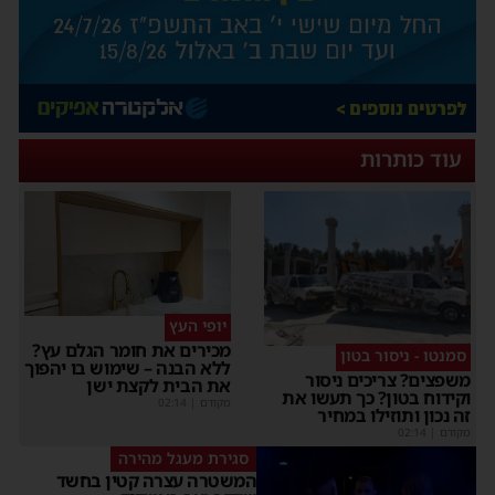
עוד כותרות
יופי העץ
מכירים את חומר הגלם עץ?
סמנטו - ניסור בטון
ללא הבנה – שימוש בו יהפוך
שפצים? צריכים ניסור
את הבית לקצת ישן
קידוח בטון? כך תעשו את
מקודם
|
02:14
ה נכון ותוזילו במחיר
קודם
|
02:14
סגירת מעגל מהירה
המשטרה עצרה קטין בחשד