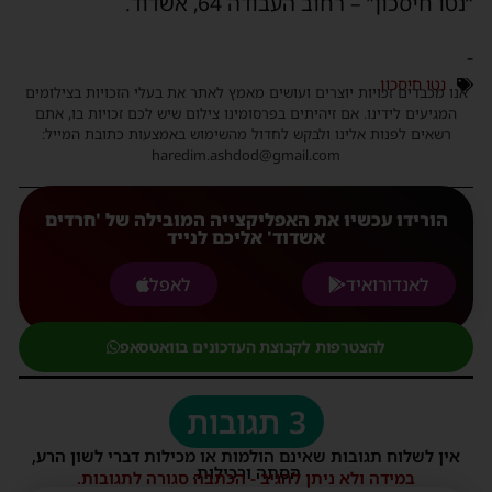
“נטו חיסכון” – רחוב העבודה 64, אשדוד.
-
נטו חיסכון
אנו מכבדים זכויות יוצרים ועושים מאמץ לאתר את בעלי הזכויות בצילומים
המגיעים לידינו. אם זיהיתים בפרסומינו צילום שיש לכם זכויות בו, אתם
רשאים לפנות אלינו ולבקש לחדול מהשימוש באמצעות כתובת המייל:
haredim.ashdod@gmail.com
הורידו עכשיו את האפליקצייה המובילה של 'חרדים
אשדוד' אליכם לנייד
לאנדורואיד
לאפל
להצטרפות לקבוצת העדכונים בוואטסאפ
3 תגובות
אין לשלוח תגובות שאינם הולמות או מכילות דברי לשון הרע,
הסתה ורכילות.
במידה ולא ניתן להגיב - הכתבה סגורה לתגובות.