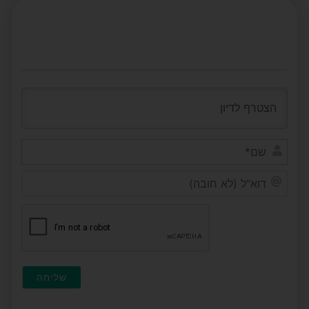
שם*
דוא"ל
(לא
חובה