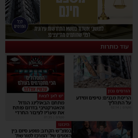
עוד כותרות
הורסים נכון
יש לאן לצאת
הריסת מבנים: טיפים ומידע
על התהליך
מתחם הבאולינג הגדול
והאטרקטיבי בדרום פותח
מקודם
|
02:14
את שעריו לציבור החרדי
מקודם
|
01:35
היכונו
במוצ”ש הקרוב: מופע סיום בין
הזמנים של 'המרכז למורשת'