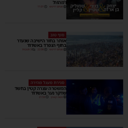
ו'מהות'
מנחם דויטש
11:01
סוף טוב
אותר בחור הישיבה שנעדר
בחוף הנפרד באשדוד
מנחם דויטש
22:08
3 תגובות
סגירת מעגל מהירה
המשטרה עצרה קטין בחשד
שדקר נער באשדוד
משה קאהן
21:59