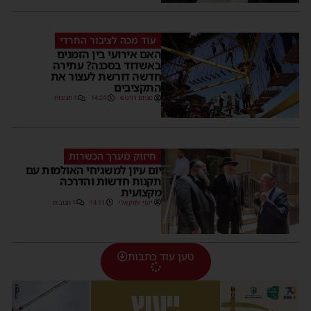
עוד מכה לציבור החרדי
האם אירועי בין הזמנים
באשדוד בסכנה? עתירה
חדשה דורשת לעצור את
התקציבים
מנחם דויטש
14:24
1 תגובות
חיזוק מערך הכשרות
יום עיון למשגיחי האולמות עם
תקנות חדשות והדרכה
מקצועית
יוסי יחזקאלי
14:11
1 תגובות
טען עוד כתבות