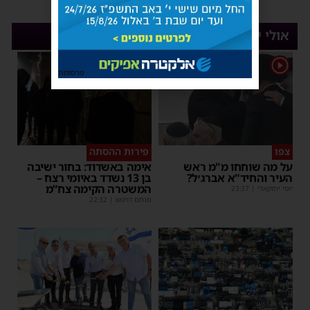
אולי יעניין אותך
1
פרסומת
צפו
פירות ההסתה
על מה שוחחו מ"מ ראש
אימה באשדוד: בחור ישיבה
העיר והחיד"א אברג׳ל?
בן 13 נשדד באיומי רצח –
המשטרה הקימה צח”מ
יוסי יחזקאלי
|
23:37
מנחם דויטש
|
22:32