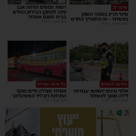
רשות המסים הניחה אבן
שימו לב
פינה למתקן הבידוק החדש
שינוי חריג במועד השוק
בבית המכס אשדוד
באשדוד – זה התאריך החדש
משה קאהן
|
15:37
מנחם דויטש
|
16:07
הודעה לנהגים
כל טיפה מצילה
אלפי נהגים יושפעו: עבודות
אשדוד מצילה חיים: מוקד
לילה סמוך לאשדוד
התרמת דם ליד השטיבלאך
מנחם דויטש
|
11:10
משה קאהן
|
11:05