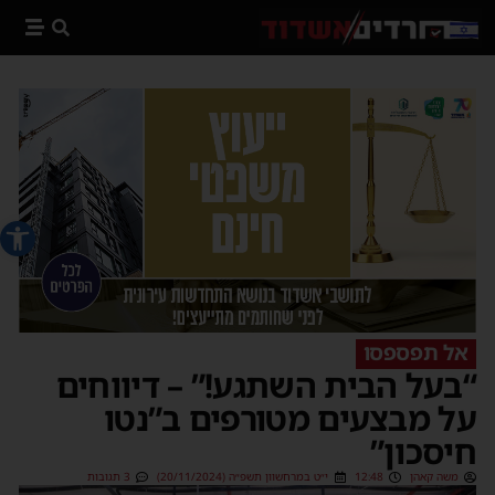
פתח סרג
אל תפספסו
“בעל הבית השתגע!” – דיווחים
על מבצעים מטורפים ב”נטו
חיסכון”
משה קאהן
12:48
י״ט במרחשוון תשפ״ה (20/11/2024)
3 תגובות