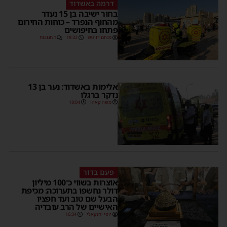
דרמה באשדוד
בחור ישיבה בן 15 נעדר
מהחוף הנפרד – כוחות החירום
פתחו בחיפושים
מנחם דויטש
18:32
1 תגובות
אלימות באשדוד: נער בן 13
נדקר ברגלו
משה קאהן
18:04
פעם בדור
אוצרות בשווי כ־100 מיליון
דולר נחשפו בתערוכה: מכיפת
הבעל שם טוב ועד חפציו
האישיים של הרב עובדיה
יוסי יחזקאלי
16:34