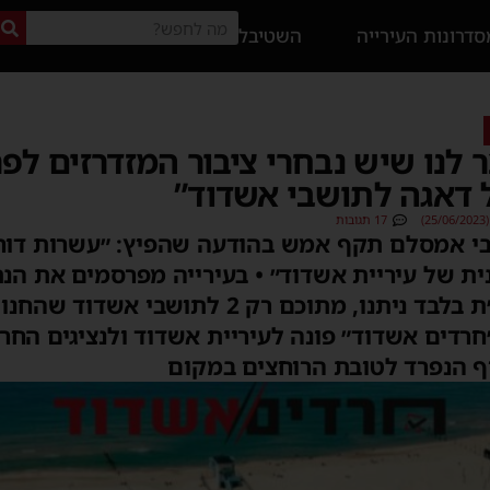
דרונות העירייה
השטיבל
ר לנו שיש נבחרי ציבור המזדרזים לפ
 דאגה לתושבי אשדוד”
)
17 תגובות
 אמסלם תקף אמש בהודעה שהפיץ: ״עשרות דוחו״
ת של עיריית אשדוד״ • בעירייה מפרסמים את הנת
ממחלקת פיקוח: 11 דוחו״ת בלבד ניתנו, מתוכם רק
חרדים אשדוד״ פונה לעיריית אשדוד ולנציגים החר
וף הנפרד לטובת הרוחצים במקום