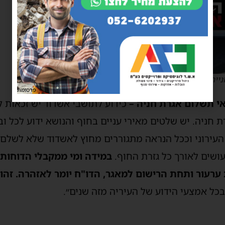
ייה בשישי האחרון בחוף הנפרד
פרסומת
אי תשלום אגרת חניה –
כידוע לתושבי אשדוד יש זכאות ל
עירוני וככל הנראה מתגוררים מחוץ לאשדוד שלא לשלם א
עושים לאורך כל גזרת החוף.
במידה ומי ממקבלי הדוחות 
רעור ותחת הרישום למאגר, הדו"ח יומר לאזהרה. זהו 
בכל אמצעי הידוע של העיריה מזה שנים״.