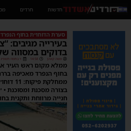
חדשות
חרדים
ממס
סערת הדוחו״ת בחוף הנפרד
בעירייה מגיבים: “צ
בדוקים במסווה של
משה קאהן
14:58
ו׳ בתמוז תשפ״ג (25/06/2023
ממלא מקום ראש העיר אבי
בחוף הנפרד מאכיפה בררני
בצורה מסכנת ומסוכנת • ״
חנייה מרווחת ותקנית בח