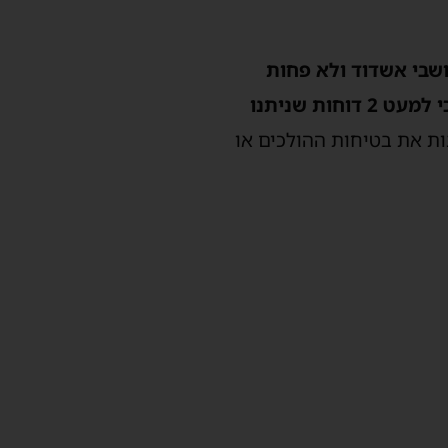
ושבי אשדוד ולא פחות
מכך מעיזים להאשים את העיריה ועובדיה באכיפה בררנית כאשר הנתונים מלמדים כי למעט 2 דוחות שניתנו
ות את בטיחות ההולכים או