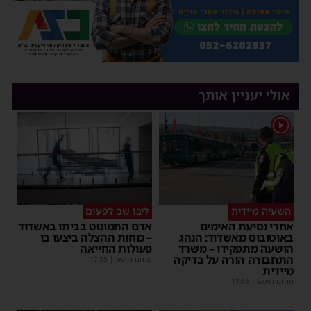
אולי יעניין אותך
1
השעיה מיידית
ליבו שב לפעום
אחרי נסיעת האימים
אדם התמוטט בביתו באשדוד
באוטובוס מאשדוד: הנהג
– כוחות ההצלה ביצעו בו
הושעה מתפקידו – משרד
פעולות החייאה
התחבורה הורה על בדיקה
מנחם דויטש
|
17:35
מיידית
מנחם דויטש
|
17:44