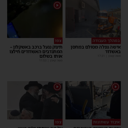
1
במהלך העבודה
צפו
אישה נפלה מסולם במחסן
תינוק ננעל ברכב באשקלון –
באשדוד
המתנדבים האשדודים חילצו
אותו בשלום
משה קאהן
|
17:31
משה קאהן
|
11:53
1
1
איבוד עשתונות
צפו