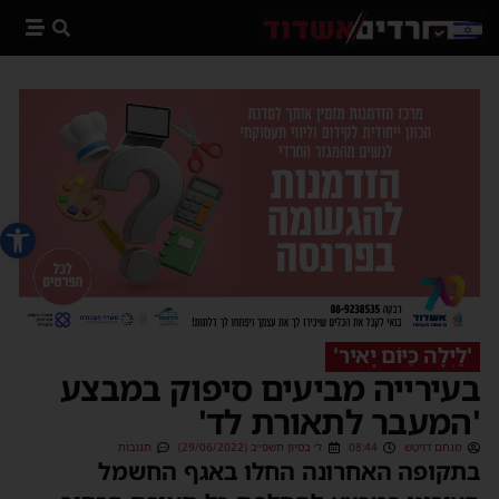
פתח סרג
'לַיְלָה כַּיּוֹם יָאִיר'
בעירייה מביעים סיפוק במבצע
'המעבר לתאורת לד'
מנחם דויטש
08:44
ל׳ בסיון תשפ״ב (29/06/2022)
תגובות
בתקופה האחרונה החלו באגף החשמל