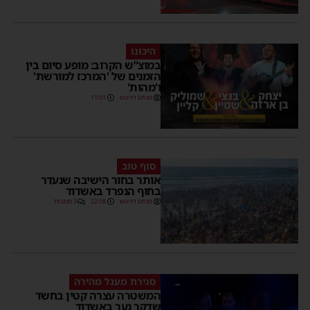
היכונו
במוצ”ש הקרוב: מופע סיום בין
הזמנים של 'המרכז למורשת'
ו'מהות'
מנחם דויטש
11:01
סוף טוב
אותר בחור הישיבה שנעדר
בחוף הנפרד באשדוד
מנחם דויטש
22:08
3 תגובות
סגירת מעגל מהירה
המשטרה עצרה קטין בחשד
שדקר נער באשדוד