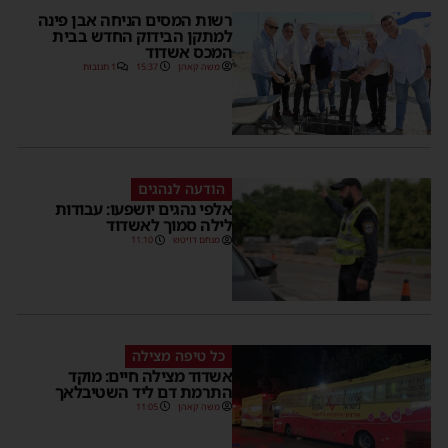
רשות המסים הניחה אבן פינה
למתקן הבידוק החדש בבית
המכס אשדוד
משה קאהן
15:37
1 תגובות
הודעה לנהגים
אלפי נהגים יושפעו: עבודות
לילה סמוך לאשדוד
מנחם דויטש
11:10
כל טיפה מצילה
אשדוד מצילה חיים: מוקד
התרמת דם ליד השטיבלאך
משה קאהן
11:05