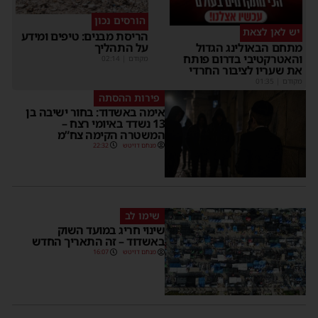
הורסים נכון
יש לאן לצאת
הריסת מבנים: טיפים ומידע
על התהליך
מתחם הבאולינג הגדול
והאטרקטיבי בדרום פותח
מקודם
|
02:14
את שעריו לציבור החרדי
מקודם
|
01:35
פירות ההסתה
אימה באשדוד: בחור ישיבה בן
13 נשדד באיומי רצח –
המשטרה הקימה צח”מ
מנחם דויטש
22:32
שימו לב
שינוי חריג במועד השוק
באשדוד – זה התאריך החדש
מנחם דויטש
16:07