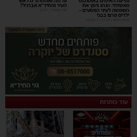
נסיעת האימים באוטובוס
על מה שוחחו מ"מ ראש
מאשדוד: הנהג ניפץ את
העיר והחיד"א אברג׳ל?
השמשה לעיני הנוסעים –
יוסי יחזקאלי
|
23:37
ילדים פרצו בבכי
מנחם דויטש
|
11:34
| 1 תגובות
עוד כותרות