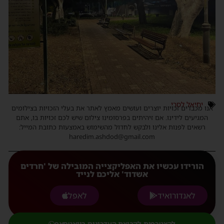
יחיאל לסרי
אנו מכבדים זכויות יוצרים ועושים מאמץ לאתר את בעלי הזכויות בצילומים
המגיעים לידינו. אם זיהיתים בפרסומינו צילום שיש לכם זכויות בו, אתם
רשאים לפנות אלינו ולבקש לחדול מהשימוש באמצעות כתובת המייל:
haredim.ashdod@gmail.com
הורידו עכשיו את האפליקצייה המובילה של 'חרדים
אשדוד' אליכם לנייד
לאנדורואיד
לאפל
להצטרפות לקבוצת העדכונים בוואטסאפ