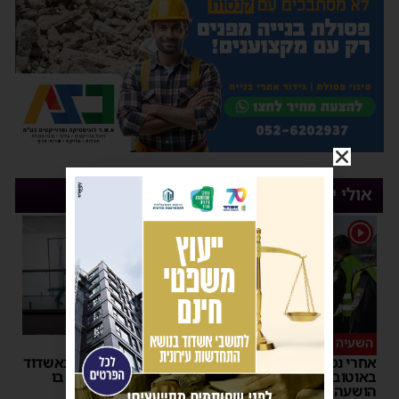
אולי יעניין אותך
1
השעיה מיידית
ליבו שב לפעום
אחרי נסיעת האימים
אדם התמוטט בביתו באשדוד
באוטובוס מאשדוד: הנהג
– כוחות ההצלה ביצעו בו
הושעה מתפקידו – משרד
פעולות החייאה