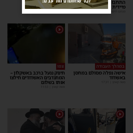
התחבורה הורה על בדיקה
מנחם דויטש
|
17:35
מיידית
פרסומת
מנחם דויטש
|
17:44
| 1 תגובות
1
במהלך העבודה
צפו
אישה נפלה מסולם במחסן
תינוק ננעל ברכב באשקלון –
באשדוד
המתנדבים האשדודים חילצו
אותו בשלום
משה קאהן
|
17:31
משה קאהן
|
11:53
1
1