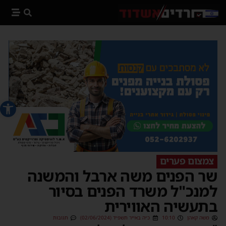
פתח סרג
צמצום פערים
שר הפנים משה ארבל והמשנה
למנכ"ל משרד הפנים בסיור
בתעשיה האווירית
משה קאהן
10:10
כ״ה באייר תשפ״ד (02/06/2024)
תגובות