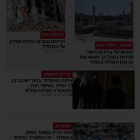
הורסים נכון
הריסת מבנים: טיפים ומידע
סמנטו - ניסור בטון
על התהליך
משפצים? צריכים ניסור
מקודם
|
02:14
וקידוח בטון? כך תעשו את
זה נכון ותוזילו במחיר
מקודם
|
02:14
פירות ההסתה
אימה באשדוד: בחור ישיבה בן
13 נשדד באיומי רצח –
המשטרה הקימה צח”מ
מנחם דויטש
22:32
שימו לב
שינוי חריג במועד השוק
באשדוד – זה התאריך החדש