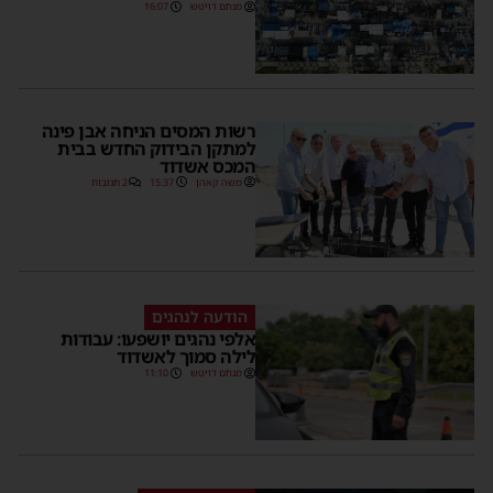
מנחם דויטש
16:07
רשות המסים הניחה אבן פינה
למתקן הבידוק החדש בבית
המכס אשדוד
משה קאהן
15:37
2 תגובות
הודעה לנהגים
אלפי נהגים יושפעו: עבודות
לילה סמוך לאשדוד
מנחם דויטש
11:10