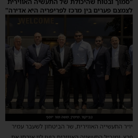
"סמוך ובטוח שהיכולת של התעשיה האווירית
לצמצם פערים בין מרכז לפריפריה היא אדירה"
בביקור. מימין: משה מור יוסף
יו״ר התעשייה האווירית, שר הביטחון לשעבר עמיר
פרץ, ומנכ״ל התעשייה האווירית בועז לוי אירחו את