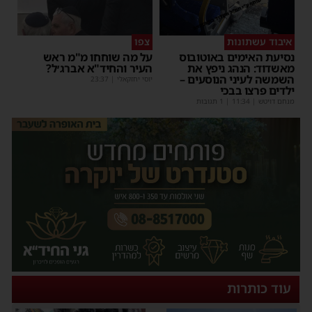
איבוד עשתונות
צפו
נסיעת האימים באוטובוס
על מה שוחחו מ"מ ראש
מאשדוד: הנהג ניפץ את
העיר והחיד"א אברג׳ל?
השמשה לעיני הנוסעים –
יוסי יחזקאלי
|
23:37
ילדים פרצו בבכי
מנחם דויטש
|
11:34
| 1 תגובות
עוד כותרות