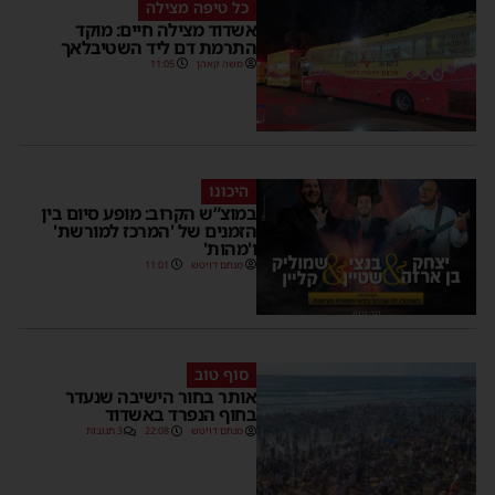
כל טיפה מצילה
אשדוד מצילה חיים: מוקד
התרמת דם ליד השטיבלאך
משה קאהן
11:05
היכונו
במוצ”ש הקרוב: מופע סיום בין
הזמנים של 'המרכז למורשת'
ו'מהות'
מנחם דויטש
11:01
סוף טוב
אותר בחור הישיבה שנעדר
בחוף הנפרד באשדוד
מנחם דויטש
22:08
3 תגובות