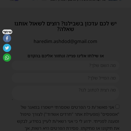
יש לכם עדכון בשבילנו? רוצים לשאול אותנו
שאלה?
שיתוף
haredim.ashdod@gmail.com
או שילחו אלינו פנייה ונחזור אליכם בהקדם
אני מאשר/ת כי הפרטים שמסרתי יישמרו במאגר של
"אמפסיס" (מפעילת אתר "חרדים אשדוד") לצורך טיפול
ומענה לפנייתי. ידוע לי כי אני רשאי/ת לעיין במידע, לבקש
את תיקונו או מחיקתו. מסירת הפרטים היא רשות, אך