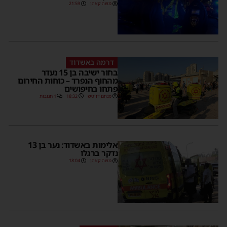
משה קאהן
21:59
דרמה באשדוד
בחור ישיבה בן 15 נעדר
מהחוף הנפרד – כוחות החירום
פתחו בחיפושים
מנחם דויטש
18:32
1 תגובות
אלימות באשדוד: נער בן 13
נדקר ברגלו
משה קאהן
18:04