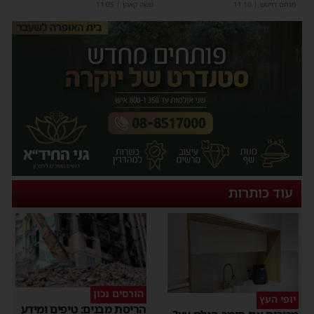
מנחם דויטש
|
11:10
משה קאהן
|
11:05
עוד כותרות
הורסים נכון
יופי העץ
הריסת מבנים: טיפים ומידע