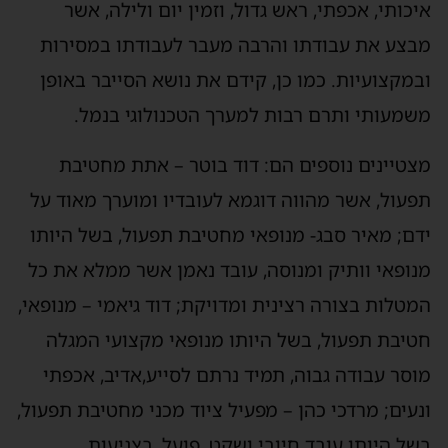
איכותי, אכפתי, ראש גדול, וזמין יום ולילה, אשר
מבצע את עבודתו והרבה מעבר לעבודתו במסירות
ובמקצועיות. כמו כן, קידם את נושא הסייבר באופן
משמעותי ותרם רבות למערך הטכנולוגי בנמל.
מצטיינים נוספים הם: דוד בוטר – אתת מחטיבת
תפעול, אשר מהווה דוגמא לעובדיו ומוערך מאוד על
ידם; מאיר סבג- מנופאי מחטיבת תפעול, בשל היותו
מנופאי וותיק ומנוסה, עובד נאמן אשר ממלא את כל
המטלות בצורה רצינית ומדויקת; דוד גיאמי – מנופאי,
חטיבת תפעול, בשל היותו מנופאי מקצועי המגלה
מוסר עבודה גבוה, תמיד נרתם לסייע,אדיב, אכפתי
ונעים; מרדכי כהן – מפעיל ציוד מכני מחטיבת תפעול,
בשל היותו עובד חיובי ושקט, פועל, בצניעות