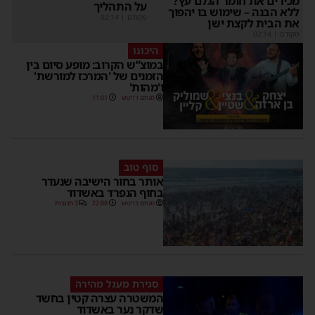
מכירים את חומר הגלם עץ?
על התהליך
ללא הבנה – שימוש בו יהפוך
מקודם
|
02:14
את הבית לקצת ישן
מקודם
|
02:14
היכונו
במוצ”ש הקרוב: מופע סיום בין
הזמנים של 'המרכז למורשת'
ו'מהות'
מנחם דויטש
11:01
סוף טוב
אותר בחור הישיבה שנעדר
בחוף הנפרד באשדוד
מנחם דויטש
22:08
3 תגובות
סגירת מעגל מהירה
המשטרה עצרה קטין בחשד
שדקר נער באשדוד