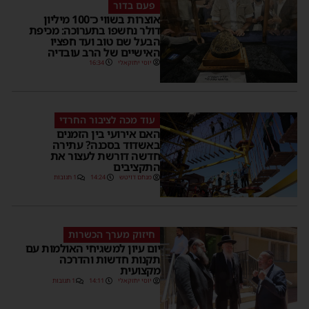
פעם בדור
אוצרות בשווי כ־100 מיליון
דולר נחשפו בתערוכה: מכיפת
הבעל שם טוב ועד חפציו
האישיים של הרב עובדיה
יוסי יחזקאלי
16:34
עוד מכה לציבור החרדי
האם אירועי בין הזמנים
באשדוד בסכנה? עתירה
חדשה דורשת לעצור את
התקציבים
מנחם דויטש
14:24
1 תגובות
חיזוק מערך הכשרות
יום עיון למשגיחי האולמות עם
תקנות חדשות והדרכה
מקצועית
יוסי יחזקאלי
14:11
1 תגובות