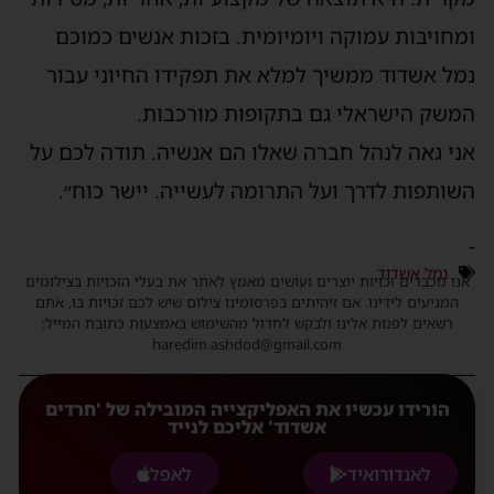
ומחויבות עמוקה ויומיומית. בזכות אנשים כמוכם
נמל אשדוד ממשיך למלא את תפקידו החיוני עבור
המשק הישראלי גם בתקופות מורכבות.
אני גאה לנהל חברה שאלו הם אנשיה. תודה לכם על
השותפות לדרך ועל התרומה לעשייה. יישר כוח״.
-
נמל אשדוד
אנו מכבדים זכויות יוצרים ועושים מאמץ לאתר את בעלי הזכויות בצילומים
המגיעים לידינו. אם זיהיתים בפרסומינו צילום שיש לכם זכויות בו, אתם
רשאים לפנות אלינו ולבקש לחדול מהשימוש באמצעות כתובת המייל:
haredim.ashdod@gmail.com
הורידו עכשיו את האפליקצייה המובילה של 'חרדים
אשדוד' אליכם לנייד
לאנדורואיד
לאפל