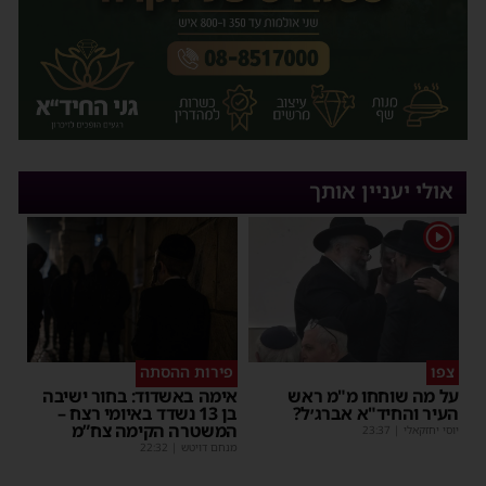
אולי יעניין אותך
1
צפו
פירות ההסתה
על מה שוחחו מ"מ ראש
אימה באשדוד: בחור ישיבה
העיר והחיד"א אברג׳ל?
בן 13 נשדד באיומי רצח –
המשטרה הקימה צח”מ
יוסי יחזקאלי
|
23:37
מנחם דויטש
|
22:32