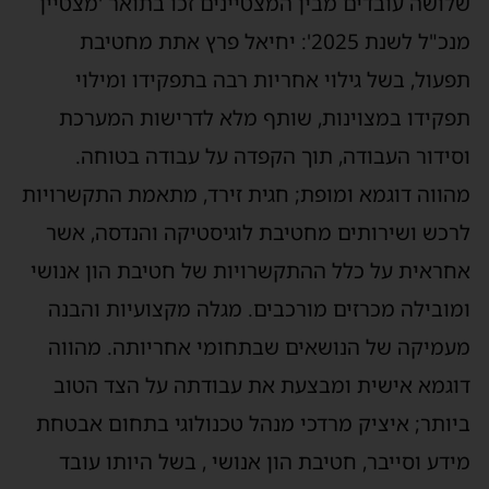
שלושה עובדים מבין המצטיינים זכו בתואר 'מצטיין
מנכ"ל לשנת 2025': יחיאל פרץ אתת מחטיבת
תפעול, בשל גילוי אחריות רבה בתפקידו ומילוי
תפקידו במצוינות, שותף מלא לדרישות המערכת
וסידור העבודה, תוך הקפדה על עבודה בטוחה.
מהווה דוגמא ומופת; חגית זירד, מתאמת התקשרויות
לרכש ושירותים מחטיבת לוגיסטיקה והנדסה, אשר
אחראית על כלל ההתקשרויות של חטיבת הון אנושי
ומובילה מכרזים מורכבים. מגלה מקצועיות והבנה
מעמיקה של הנושאים שבתחומי אחריותה. מהווה
דוגמא אישית ומבצעת את עבודתה על הצד הטוב
ביותר; איציק מרדכי מנהל טכנולוגי בתחום אבטחת
מידע וסייבר, חטיבת הון אנושי , בשל היותו עובד