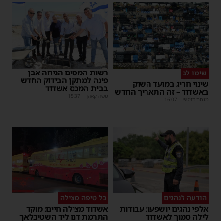
רשות המסים הניחה אבן
שימו לב
פינה למתקן הבידוק החדש
שינוי חריג במועד השוק
בבית המכס אשדוד
באשדוד – זה התאריך החדש
משה קאהן
|
15:37
מנחם דויטש
|
16:07
הודעה לנהגים
כל טיפה מצילה
אלפי נהגים יושפעו: עבודות
אשדוד מצילה חיים: מוקד
לילה סמוך לאשדוד
התרמת דם ליד השטיבלאך