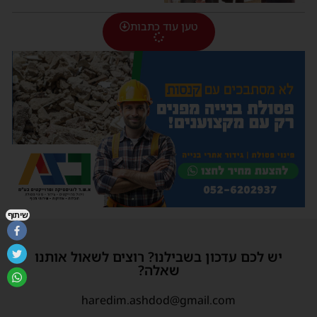
טען עוד כתבות
שיתוף
יש לכם עדכון בשבילנו? רוצים לשאול אותנו
שאלה?
haredim.ashdod@gmail.com