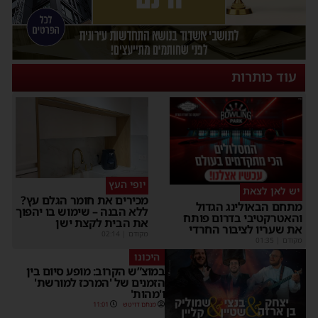
עוד כותרות
יופי העץ
יש לאן לצאת
מכירים את חומר הגלם עץ?
מתחם הבאולינג הגדול
ללא הבנה – שימוש בו יהפוך
והאטרקטיבי בדרום פותח
את הבית לקצת ישן
את שעריו לציבור החרדי
מקודם
|
02:14
מקודם
|
01:35
היכונו
במוצ”ש הקרוב: מופע סיום בין
הזמנים של 'המרכז למורשת'
ו'מהות'
מנחם דויטש
11:01