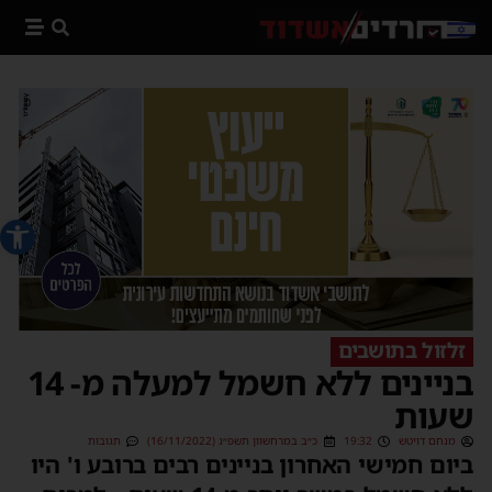
פתח סרג
זלזול בתושבים
בניינים ללא חשמל למעלה מ- 14
שעות
מנחם דויטש
19:32
כ״ב במרחשוון תשפ״ג (16/11/2022)
תגובות
ביום חמישי האחרון בניינים רבים ברובע ו' היו