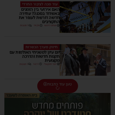
עוד מכה לציבור החרדי
האם אירועי בין הזמנים
באשדוד בסכנה? עתירה
חדשה דורשת לעצור את
התקציבים
מנחם דויטש
14:24
1 תגובות
חיזוק מערך הכשרות
יום עיון למשגיחי האולמות עם
תקנות חדשות והדרכה
מקצועית
יוסי יחזקאלי
14:11
1 תגובות
טען עוד כתבות