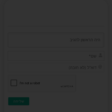
שם*
דוא"ל
(לא
חובה