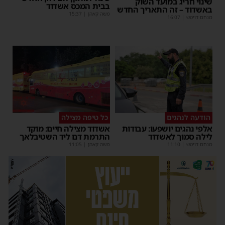
שינוי חריג במועד השוק
בבית המכס אשדוד
באשדוד – זה התאריך החדש
משה קאהן
|
15:37
מנחם דויטש
|
16:07
הודעה לנהגים
כל טיפה מצילה
אלפי נהגים יושפעו: עבודות
אשדוד מצילה חיים: מוקד
לילה סמוך לאשדוד
התרמת דם ליד השטיבלאך
מנחם דויטש
|
11:10
משה קאהן
|
11:05