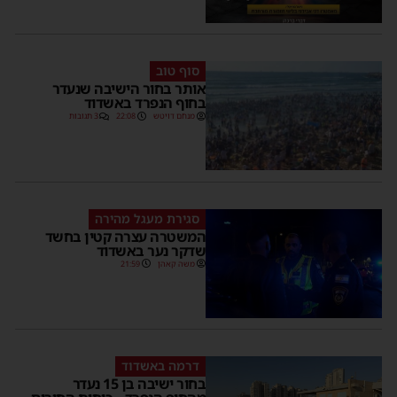
סוף טוב
אותר בחור הישיבה שנעדר
בחוף הנפרד באשדוד
מנחם דויטש
22:08
3 תגובות
סגירת מעגל מהירה
המשטרה עצרה קטין בחשד
שדקר נער באשדוד
משה קאהן
21:59
דרמה באשדוד
בחור ישיבה בן 15 נעדר