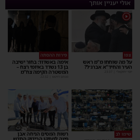
אולי יעניין אותך
1
צפו
פירות ההסתה
על מה שוחחו מ"מ ראש
אימה באשדוד: בחור ישיבה
העיר והחיד"א אברג׳ל?
בן 13 נשדד באיומי רצח –
המשטרה הקימה צח”מ
יוסי יחזקאלי
|
23:37
מנחם דויטש
|
22:32
רשות המסים הניחה אבן
שימו לב
פינה למתקן הבידוק החדש