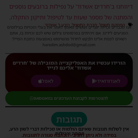
דיווחנו ב'חרדים אשדוד' על נפילות ברובעים נוספים
והמתנה של מספר שעות עד לטיפול ותיקון התקלה
.
הפסקת חשמל
,
חברת החשמל
,
רובע ו' אשדוד
אנו מכבדים זכויות יוצרים ועושים מאמץ לאתר את בעלי הזכויות בצילומים
המגיעים לידינו. אם זיהיתים בפרסומינו צילום שיש לכם זכויות בו, אתם
רשאים לפנות אלינו ולבקש לחדול מהשימוש באמצעות כתובת המייל:
haredim.ashdod@gmail.com
הורידו עכשיו את האפליקצייה המובילה של 'חרדים
אשדוד' אליכם לנייד
לאנדורואיד
לאפל
להצטרפות לקבוצת העדכונים בוואטסאפ
תגובות
אין לשלוח תגובות שאינם הולמות או מכילות דברי לשון הרע,
הסתה ורכילות.
במידה ולא ניתן להגיב - הכתבה סגורה לתגובות.