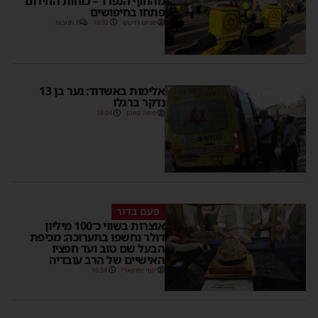
מהחוף הנפרד – כוחות החירום
פתחו בחיפושים
מנחם דויטש
18:32
1 תגובות
אלימות באשדוד: נער בן 13
נדקר ברגלו
משה קאהן
18:04
פעם בדור
אוצרות בשווי כ־100 מיליון
דולר נחשפו בתערוכה: מכיפת
הבעל שם טוב ועד חפציו
האישיים של הרב עובדיה
יוסי יחזקאלי
16:34