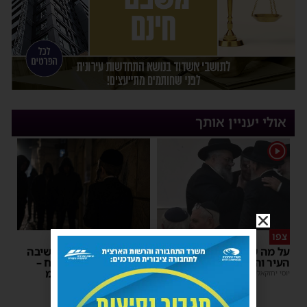
אולי יעניין אותך
1
צפו
פירות ההסתה
על מה שוחחו מ"מ ראש
אימה באשדוד: בחור ישיבה
העיר והחיד"א אברג׳ל?
בן 13 נשדד באיומי רצח –
המשטרה הקימה צח”מ
יוסי יחזקאלי
|
23:37
מנחם דויטש
|
22:32