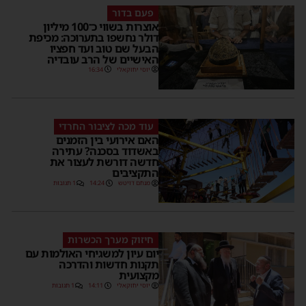
פעם בדור
אוצרות בשווי כ־100 מיליון
דולר נחשפו בתערוכה: מכיפת
הבעל שם טוב ועד חפציו
האישיים של הרב עובדיה
יוסי יחזקאלי
16:34
עוד מכה לציבור החרדי
האם אירועי בין הזמנים
באשדוד בסכנה? עתירה
חדשה דורשת לעצור את
התקציבים
מנחם דויטש
14:24
1 תגובות
חיזוק מערך הכשרות
יום עיון למשגיחי האולמות עם
תקנות חדשות והדרכה
מקצועית
יוסי יחזקאלי
14:11
1 תגובות