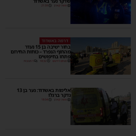
שדקר נער באשדוד
משה קאהן
21:59
דרמה באשדוד
בחור ישיבה בן 15 נעדר
מהחוף הנפרד – כוחות החירום
פתחו בחיפושים
מנחם דויטש
18:32
1 תגובות
אלימות באשדוד: נער בן 13
נדקר ברגלו
משה קאהן
18:04