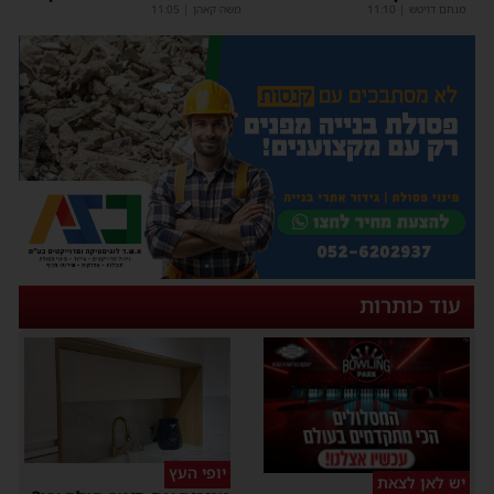
מנחם דויטש
|
11:10
משה קאהן
|
11:05
עוד כותרות
יופי העץ
יש לאן לצאת