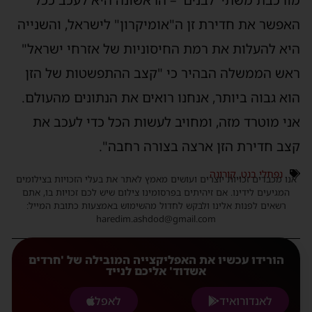
מורכבת משתי 'לבנים' – הראשונה היא לעכב ככל
האפשר את חדירת זן ה"אומיקרון" לישראל, והשנייה
היא להעלות את רמת החיסוניות של אזרחי ישראל"
ראש הממשלה הבהיר כי "קצב ההתפשטות של הזן
הוא גבוה ביותר, אנחנו רואים את הנתונים מהעולם.
אני מוטרד מזה, ומחויב לעשות הכל כדי לעכב את
קצב חדירת הזן ארצה בצורה רחבה".
נפתלי בנט
,
קורונה
אנו מכבדים זכויות יוצרים ועושים מאמץ לאתר את בעלי הזכויות בצילומים
המגיעים לידינו. אם זיהיתים בפרסומינו צילום שיש לכם זכויות בו, אתם
רשאים לפנות אלינו ולבקש לחדול מהשימוש באמצעות כתובת המייל:
haredim.ashdod@gmail.com
הורידו עכשיו את האפליקצייה המובילה של 'חרדים
אשדוד' אליכם לנייד
לאנדורואיד
לאפל