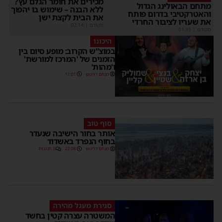
מכירים את חומר הגלם עץ?
מתחם הבאולינג הגדול
ללא הבנה – שימוש בו יהפוך
והאטרקטיבי בדרום פותח
את הבית לקצת ישן
את שעריו לציבור החרדי
מקודם
|
02:14
מקודם
|
01:35
היכונו
במוצ”ש הקרוב: מופע סיום בין
הזמנים של 'המרכז למורשת'
ו'מהות'
מנחם דויטש
11:01
סוף טוב
אותר בחור הישיבה שנעדר
בחוף הנפרד באשדוד
מנחם דויטש
22:08
3 תגובות
סגירת מעגל מהירה
המשטרה עצרה קטין בחשד