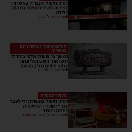
ניסיון חיסול העבריין באשדוד:
חמישה חשודים נעצרו במהלך
הלילה
מנחם דויטש
07:35
המיזם שהפך לשיחת היום
באשדוד
במשך 15 שעות: אלפי בחורים
גדשו את 'השטעטל' ונהנו
מרצף חוויות סביב השעון
יוסי יחזקאלי
06:59
סכסוך כנופיות
ניסיון חיסול באשדוד: ירי לעבר
עבריין מוכר – המשטרה
פתחה במצוד
מנחם דויטש
06:54
1 תגובות