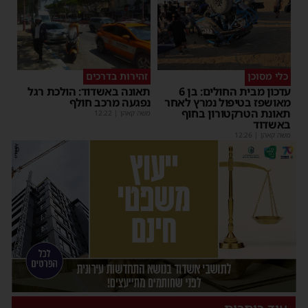
כלי מסוכן
זהירות בדרכים
עדכון מבית החולים: בן 6
תאונה באשדוד: הולכת רגל
מאושפז בטיפול נמרץ לאחר
נפגעה מרכב חולף
תאונת הטרקטורון בחוף
משה קאהן
|
12:22
באשדוד
משה קאהן
|
12:26