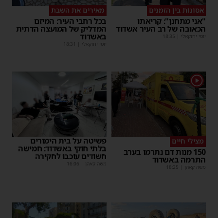
אסונות בין הזמנים
מאירים את השבת
"אני מתחנן": קריאתו
בכל רחבי העיר: המיזם
הכאובה של רב העיר אשדוד
המדליק של המועצה הדתית
באשדוד
יוסי יחזקאלי
|
18:35
יוסי יחזקאלי
|
18:31
1
פשיטה על בית הימורים
מצילי חיים
בלתי חוקי באשדוד: חמישה
150 מנות דם נתרמו בערב
חשודים עוכבו לחקירה
התרמה באשדוד
משה קאהן
|
16:06
משה קאהן
|
18:25