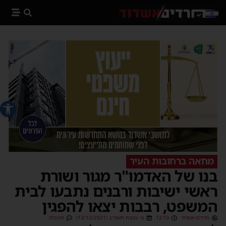
פתח סרג
מחאה ברחובות העיר
בנו של האדמו"ר מגור ושורת
ראשי ישיבות ורבנים נתבעו לבית
המשפט, רבבות יצאו להפגין
חרדים אשדוד
12:10
ט׳ בטבת תשפ״ב (13/12/2021)
תגובות