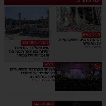
עוד כותרות
הורסים נכון
הריסת מבנים: טיפים ומידע
סמנטו - ניסור בטון
על התהליך
משפצים? צריכים ניסור
מקודם
|
02:14
וקידוח בטון? כך תעשו את
זה נכון ותוזילו במחיר
מקודם
|
02:14
גלריה
1
הצלחה מסחררת למופע סיום
בין הזמנים של 'המרכז
למורשת' ו'מהות'
משה קאהן
09:34
בתוך זמן קצר