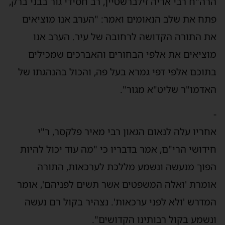
הרה"ח רבי אריה זילברשטיין, רב חסידי גור בבני ברק,
פתח את שלב הנאומים ואמר: "הערב אנו מוציאים
את התורה הקדושה לרחובה של עיר. הערב אנו
מוציאים את אלפי הבחורים והאברכים שמכילים
בתוכם אלפי דפי גמרא בעל פה, והכול בהנהגתו של
האדמו"ר שליט"א מגור".
-
אחריו עלה לנאום הגאון רבי מאיר פלקסר, ר"י
חידושי הרי"ם, אמר בדבריו כי "מה עוד יכול להיות
הפוך מנעשה ונשמע מללכת לערכאות, התורה
אומרת 'ואלה המשפטים אשר תשים לפניהם', אומר
המדרש 'ולא לפני ערכאות'. נצהיר בקול רם נעשה
ונשמע בקול רבותינו הקדושים".