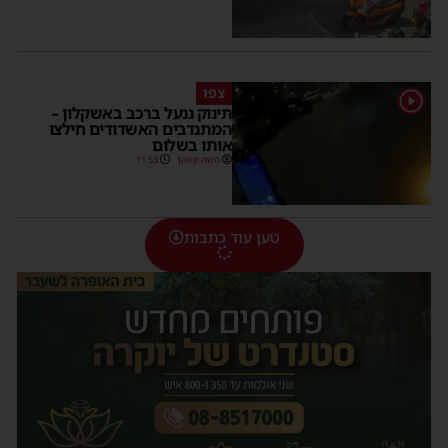
צפו
1
תינוק ננעל ברכב באשקלון –
המתנדבים האשדודים חילצו
אותו בשלום
משה קאהן
11:53
טען עוד כתבות