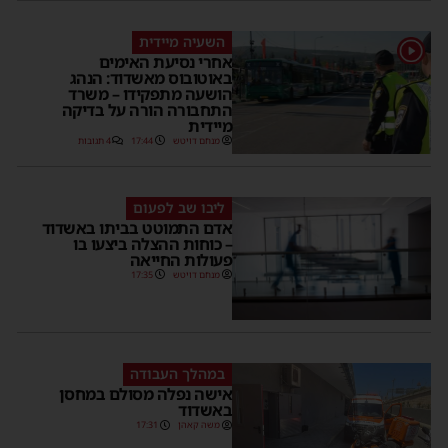
השעיה מיידית
1
אחרי נסיעת האימים
באוטובוס מאשדוד: הנהג
הושעה מתפקידו – משרד
התחבורה הורה על בדיקה
מיידית
מנחם דויטש
17:44
4 תגובות
ליבו שב לפעום
אדם התמוטט בביתו באשדוד
– כוחות ההצלה ביצעו בו
פעולות החייאה
מנחם דויטש
17:35
במהלך העבודה
אישה נפלה מסולם במחסן
באשדוד
משה קאהן
17:31