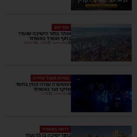
סוף טוב
אותר בחור הישיבה שנעדר
בחוף הנפרד באשדוד
מנחם דויטש
22:08
3 תגובות
סגירת מעגל מהירה
המשטרה עצרה קטין בחשד
שדקר נער באשדוד
משה קאהן
21:59
דרמה באשדוד
בחור ישיבה בן 15 נעדר