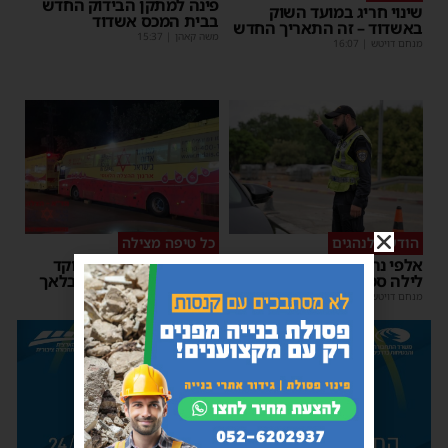
פינה למתקן הבידוק החדש
שינוי חריג במועד השוק
בבית המכס אשדוד
באשדוד – זה התאריך החדש
משה קאהן
|
15:37
מנחם דויטש
|
16:07
הודעה לנהגים
כל טיפה מצילה
אלפי נהגים יושפעו: עבודות
אשדוד מצילה חיים: מוקד
לילה סמוך לאשדוד
התרמת דם ליד השטיבלאך
מנחם דויטש
|
11:10
משה קאהן
|
11:05