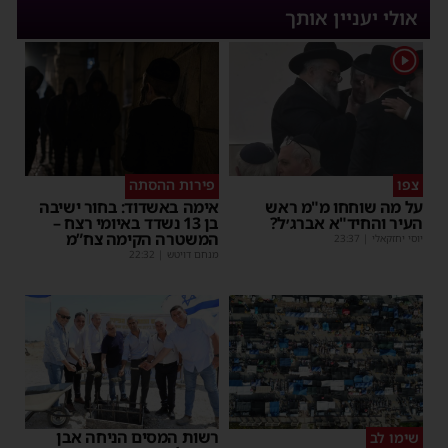
אולי יעניין אותך
1
צפו
פירות ההסתה
על מה שוחחו מ"מ ראש
אימה באשדוד: בחור ישיבה
העיר והחיד"א אברג׳ל?
בן 13 נשדד באיומי רצח –
המשטרה הקימה צח”מ
יוסי יחזקאלי
|
23:37
מנחם דויטש
|
22:32
רשות המסים הניחה אבן
שימו לב