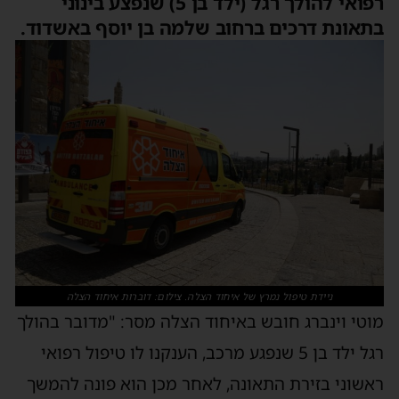
רפואי להולך רגל (ילד בן 5) שנפצע בינוני
בתאונת דרכים ברחוב שלמה בן יוסף באשדוד.
ניידת טיפול נמרץ של איחוד הצלה. צילום: דוברות איחוד הצלה
מוטי וינברג חובש באיחוד הצלה מסר: "מדובר בהולך
רגל ילד בן 5 שנפגע מרכב, הענקנו לו טיפול רפואי
ראשוני בזירת התאונה, לאחר מכן הוא פונה להמשך