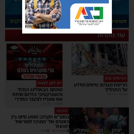
פרסומת
עוד כותרות
הורסים נכון
יש לאן לצאת
הריסת מבנים: טיפים ומידע
על התהליך
מתחם הבאולינג הגדול
והאטרקטיבי בדרום פותח
מקודם
|
02:14
את שעריו לציבור החרדי
מקודם
|
01:35
היכונו
במוצ”ש הקרוב: מופע סיום בין
הזמנים של 'המרכז למורשת'
ו'מהות'
מנחם דויטש
11:01