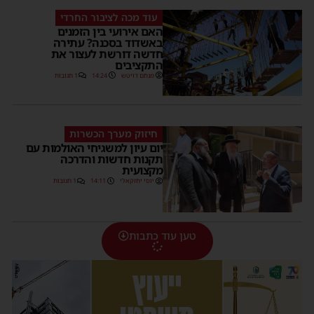
עוד מכה לציבור החרדי
האם אירועי בין הזמנים
באשדוד בסכנה? עתירה
חדשה דורשת לעצור את
התקציבים
מנחם דויטש
14:24
1 תגובות
חיזוק מערך הכשרות
יום עיון למשגיחי האולמות עם
תקנות חדשות והדרכה
מקצועית
יוסי יחזקאלי
14:11
1 תגובות
טען עוד כתבות