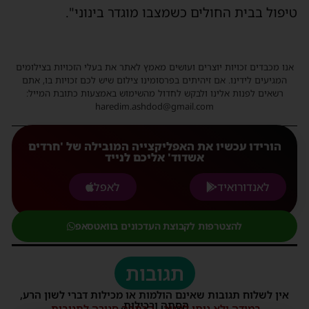
טיפול בבית החולים כשמצבו מוגדר בינוני".
אנו מכבדים זכויות יוצרים ועושים מאמץ לאתר את בעלי הזכויות בצילומים
המגיעים לידינו. אם זיהיתים בפרסומינו צילום שיש לכם זכויות בו, אתם
רשאים לפנות אלינו ולבקש לחדול מהשימוש באמצעות כתובת המייל:
haredim.ashdod@gmail.com
הורידו עכשיו את האפליקצייה המובילה של 'חרדים
אשדוד' אליכם לנייד
לאנדורואיד
לאפל
להצטרפות לקבוצת העדכונים בוואטסאפ
תגובות
אין לשלוח תגובות שאינם הולמות או מכילות דברי לשון הרע,
הסתה ורכילות.
במידה ולא ניתן להגיב - הכתבה סגורה לתגובות.