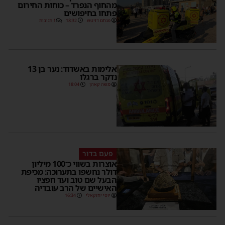
מהחוף הנפרד – כוחות החירום
פתחו בחיפושים
מנחם דויטש
18:32
1 תגובות
אלימות באשדוד: נער בן 13
נדקר ברגלו
משה קאהן
18:04
פעם בדור
אוצרות בשווי כ־100 מיליון
דולר נחשפו בתערוכה: מכיפת
הבעל שם טוב ועד חפציו
האישיים של הרב עובדיה
יוסי יחזקאלי
16:34