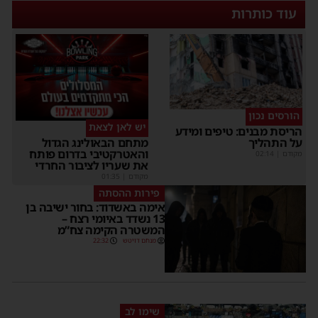
עוד כותרות
הורסים נכון
יש לאן לצאת
ריסת מבנים: טיפים ומידע
ל התהליך
מתחם הבאולינג הגדול
והאטרקטיבי בדרום פותח
קודם
|
02:14
את שעריו לציבור החרדי
מקודם
|
01:35
פירות ההסתה
אימה באשדוד: בחור ישיבה בן
13 נשדד באיומי רצח –
המשטרה הקימה צח”מ
מנחם דויטש
22:32
שימו לב