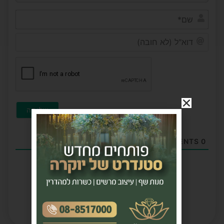
שם*
דוא"ל
(לא
חובה)
COMMENTS
0