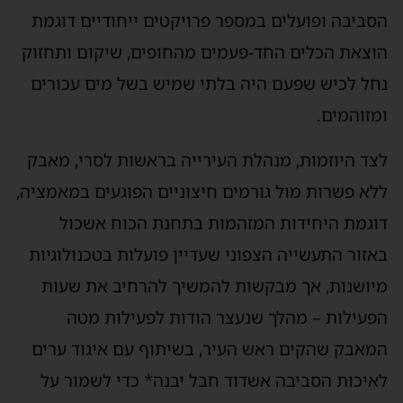
סביבה ופועלים במספר פרויקטים ייחודיים דוגמת
וצאת הכלים החד-פעמים מהחופים, שיקום ותחזוק
חל לכיש שפעם היה בלתי שמיש בשל מים עכורים
מזוהמים.
צד היוזמות, מנהלת העירייה בראשות לסרי, מאבק
לא פשרות מול גורמים חיצוניים הפוגעים במאמציה,
וגמת היחידות המזהמות בתחנת הכוח אשכול
אזור התעשייה הצפוני שעדיין פועלות בטכנולוגיות
יושנות, אך מבקשות להמשיך להרחיב את שעות
פעילות – מהלך שנעצר הודות לפעילות מטה
מאבק שהקים ראש העיר, בשיתוף עם איגוד ערים
איכות הסביבה אשדוד חבל יבנה* כדי לשמור על