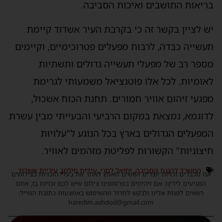
ריאות התושבים ואיכות הסביבה.
ש לציין בקשר זה כי בקרבת העיר אשדוד קיימת
עשייה כבדה, לרבות מפעלים פטרוכימיים, וקיימים
ספר רב של מפעלי תעשייה גדולים ותשתיות
אומיות. לכל אלו פוטנציאל משמעותי לגרימת
פגעי זיהום אוויר חמורים. תחנת הכוח אשכול,
דוגמא, נמצאת במקום הרביעי והבעייתי מבין עשרת
מפעלים הגדולים בארץ בכל הנוגע ל"עלויות
יצוניות" הקשורות לפליטת מזהמים לאוויר.
המשרד להגנת הסביבה
,
יחיאל לסרי
,
עידית סילמן
,
עיריית אשדוד
נו מכבדים זכויות יוצרים ועושים מאמץ לאתר את בעלי הזכויות בצילומים
המגיעים לידינו. אם זיהיתים בפרסומינו צילום שיש לכם זכויות בו, אתם
רשאים לפנות אלינו ולבקש לחדול מהשימוש באמצעות כתובת המייל:
haredim.ashdod@gmail.com