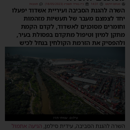
מנחם דויטש
14:31
כ״ז באייר תשפ״ג (18/05/2023)
תגובות
שרה להגנת הסביבה ועיריית אשדוד יפעלו
חד לצמצם מעבר של תעשיות מזהמות
חומרים מסוכנים לאשדוד, לקדם הקמת
תקן למיון וטיפול מתקדם בפסולת בעיר,
להפסיק את הזרמת הקולחין בנחל לכיש
צילום: עמיחי חדד
שרה להגנת הסביבה, עידית סילמן,
הגיעה אתמול