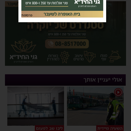
פרסומת
אולי יעניין אותך
1
השעיה מיידית
ליבו שב לפעום