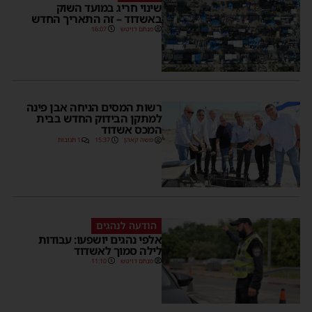
שינוי חריג במועד השוק
באשדוד – זה התאריך החדש
מנחם דויטש
16:07
רשות המסים הניחה אבן פינה
למתקן הבידוק החדש בבית
המכס אשדוד
משה קאהן
15:37
1 תגובות
הודעה לנהגים
אלפי נהגים יושפעו: עבודות
לילה סמוך לאשדוד
מנחם דויטש
11:10