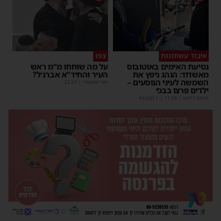
איבוד עשתונות
צפו
נסיעת האימים באוטובוס
על מה שוחחו מ"מ ראש
מאשדוד: הנהג ניפץ את
העיר והחיד"א אברג׳ל?
השמשה לעיני הנוסעים –
יוסי יחזקאלי
|
23:37
ילדים פרצו בבכי
מנחם דויטש
|
11:34
| 1 תגובות