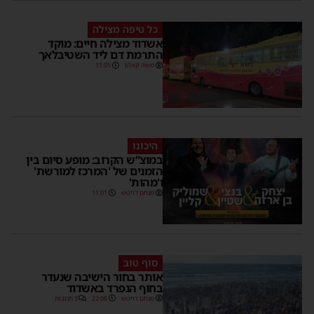
כל טיפה מצילה
אשדוד מצילה חיים: מוקד
התרמת דם ליד השטיבלאך
משה קאהן
11:05
היכונו
במוצ”ש הקרוב: מופע סיום בין
הזמנים של 'המרכז למורשת'
ו'מהות'
מנחם דויטש
11:01
סוף טוב
אותר בחור הישיבה שנעדר
בחוף הנפרד באשדוד
מנחם דויטש
22:08
3 תגובות