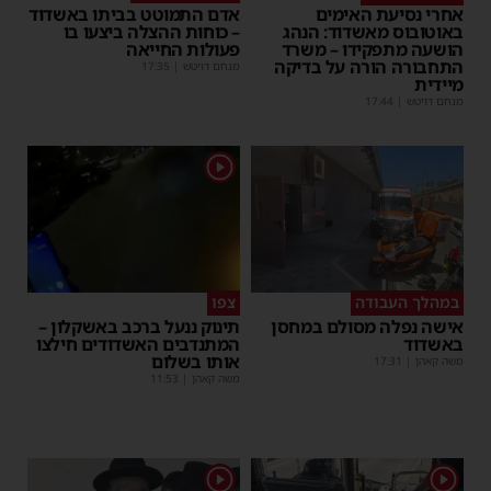
אחרי נסיעת האימים
אדם התמוטט בביתו באשדוד
באוטובוס מאשדוד: הנהג
– כוחות ההצלה ביצעו בו
הושעה מתפקידו – משרד
פעולות החייאה
התחבורה הורה על בדיקה
מנחם דויטש
|
17:35
מיידית
מנחם דויטש
|
17:44
1
במהלך העבודה
צפו
אישה נפלה מסולם במחסן
תינוק ננעל ברכב באשקלון –
באשדוד
המתנדבים האשדודים חילצו
אותו בשלום
משה קאהן
|
17:31
משה קאהן
|
11:53
1
1