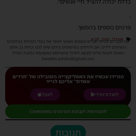
בדלת יכולה להציל חיי אנשים״.
-
פרטים נוספים בהמשך.
אשדוד
,
גופה
,
זק״א
אנו מכבדים זכויות יוצרים ועושים מאמץ לאתר את בעלי הזכויות בצילומים
המגיעים לידינו. אם זיהיתים בפרסומינו צילום שיש לכם זכויות בו, אתם
רשאים לפנות אלינו ולבקש לחדול מהשימוש באמצעות כתובת המייל:
haredim.ashdod@gmail.com
הורידו עכשיו את האפליקצייה המובילה של 'חרדים
אשדוד' אליכם לנייד
לאנדורואיד
לאפל
להצטרפות לקבוצת העדכונים בוואטסאפ
תגובות