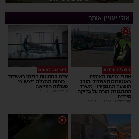
אולי יעניין אותך
1
השעיה מיידית
ליבו שב לפעום
אחרי נסיעת האימים
אדם התמוטט בביתו באשדוד
באוטובוס מאשדוד: הנהג
– כוחות ההצלה ביצעו בו
הושעה מתפקידו – משרד
פעולות החייאה
התחבורה הורה על בדיקה
מנחם דויטש
|
17:35
מיידית
מנחם דויטש
|
17:44
| 3 תגובות
1