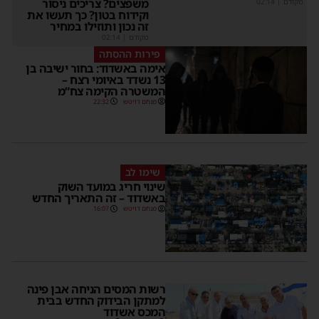
משפצים? צריכים ניסור
מקודם
|
02:14
וקידוח בטון? כך תעשו את
זה נכון ותוזילו במחיר
מקודם
|
02:14
פירות ההסתה
אימה באשדוד: בחור ישיבה בן
13 נשדד באיומי רצח –
המשטרה הקימה צח”מ
מנחם דויטש
22:32
שימו לב
שינוי חריג במועד השוק
באשדוד – זה התאריך החדש
מנחם דויטש
16:07
רשות המסים הניחה אבן פינה
למתקן הבידוק החדש בבית
המכס אשדוד