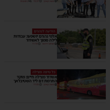
משה קאהן
15:37
2 תגובות
הודעה לנהגים
אלפי נהגים יושפעו: עבודות
לילה סמוך לאשדוד
מנחם דויטש
11:10
כל טיפה מצילה
אשדוד מצילה חיים: מוקד
התרמת דם ליד השטיבלאך
משה קאהן
11:05