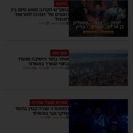
היכונו
במוצ”ש הקרוב: מופע סיום בין
הזמנים של 'המרכז למורשת'
ו'מהות'
מנחם דויטש
11:01
סוף טוב
אותר בחור הישיבה שנעדר
בחוף הנפרד באשדוד
מנחם דויטש
22:08
3 תגובות
סגירת מעגל מהירה
המשטרה עצרה קטין בחשד
שדקר נער באשדוד
משה קאהן
21:59