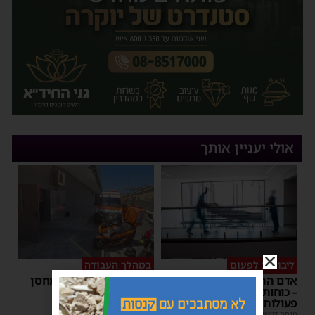
אולי יעניין אותך
ליבו שב לפעום
במהלך העבודה
אדם התמוטט בביתו באשדוד
אישה נפלה מסולם במחסן
– כוחות ההצלה ביצעו בו
באשדוד
פעולות החייאה
משה קאהן
|
17:31
מנחם דויטש
|
17:35