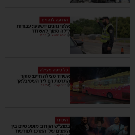
הודעה לנהגים
אלפי נהגים יושפעו: עבודות
לילה סמוך לאשדוד
מנחם דויטש
11:10
כל טיפה מצילה
אשדוד מצילה חיים: מוקד
התרמת דם ליד השטיבלאך
משה קאהן
11:05
היכונו
במוצ”ש הקרוב: מופע סיום בין
הזמנים של 'המרכז למורשת'