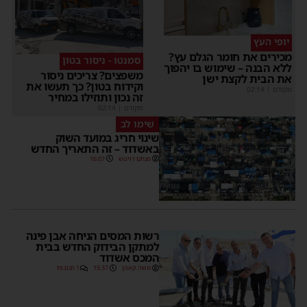
יופי העץ
מכירים את חומר הגלם עץ?
סמנטו - ניסור בטון
ללא הבנה – שימוש בו יהפוך
משפצים? צריכים ניסור
את הבית לקצת ישן
וקידוח בטון? כך תעשו את
מקודם
|
02:14
זה נכון ותוזילו במחיר
מקודם
|
02:14
שימו לב
שינוי חריג במועד השוק
באשדוד – זה התאריך החדש
מנחם דויטש
16:07
רשות המסים הניחה אבן פינה
למתקן הבידוק החדש בבית
המכס אשדוד
משה קאהן
15:37
1 תגובות