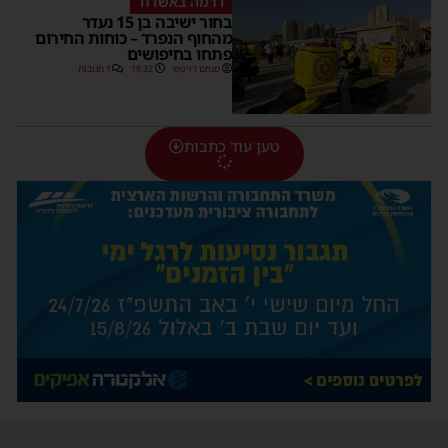
דרמה באשדוד
בחור ישיבה בן 15 נעדר
מהחוף הנפרד – כוחות החירום
פתחו בחיפושים
מנחם דויטש
18:32
1 תגובות
טען עוד כתבות