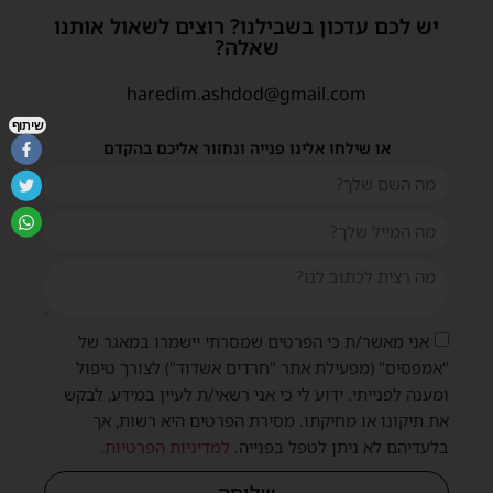
יש לכם עדכון בשבילנו? רוצים לשאול אותנו
שאלה?
haredim.ashdod@gmail.com
שיתוף
או שילחו אלינו פנייה ונחזור אליכם בהקדם
אני מאשר/ת כי הפרטים שמסרתי יישמרו במאגר של
"אמפסיס" (מפעילת אתר "חרדים אשדוד") לצורך טיפול
ומענה לפנייתי. ידוע לי כי אני רשאי/ת לעיין במידע, לבקש
את תיקונו או מחיקתו. מסירת הפרטים היא רשות, אך
בלעדיהם לא ניתן לטפל בפנייה.
למדיניות הפרטיות
.