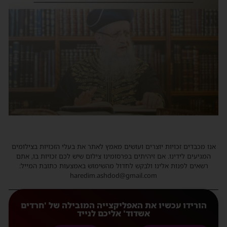
אנו מכבדים זכויות יוצרים ועושים מאמץ לאתר את בעלי הזכויות בצילומים
המגיעים לידינו. אם זיהיתים בפרסומינו צילום שיש לכם זכויות בו, אתם
רשאים לפנות אלינו ולבקש לחדול מהשימוש באמצעות כתובת המייל:
haredim.ashdod@gmail.com
הורידו עכשיו את האפליקצייה המובילה של 'חרדים
אשדוד' אליכם לנייד