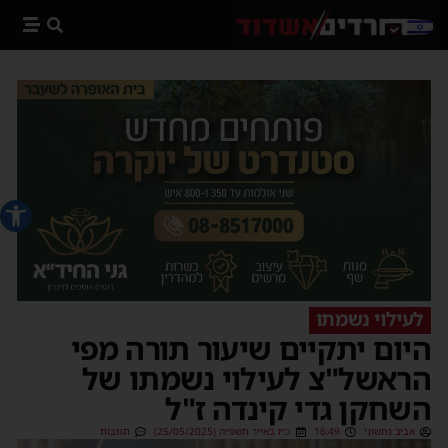
פתח סרג
לעילוי נשמתו
היום יתקיים שיעור תורה מפי
הראשל"צ לעילוי נשמתו של
השחקן גדי קינדה ז"ל
אביב נחשוני
16:49
כ״ז באייר תשפ״ה (25/05/2025)
תגובות