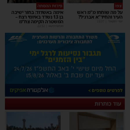
צפו
פירות ההסתה
על מה שוחחו מ"מ ראש
אימה באשדוד: בחור ישיבה
העיר והחיד"א אברג׳ל?
בן 13 נשדד באיומי רצח –
המשטרה הקימה צח”מ
יוסי יחזקאלי
|
23:37
מנחם דויטש
|
22:32
עוד כותרות