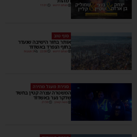
ו'מהות'
מנחם דויטש
11:01
סוף טוב
אותר בחור הישיבה שנעדר
בחוף הנפרד באשדוד
מנחם דויטש
22:08
3 תגובות
סגירת מעגל מהירה
המשטרה עצרה קטין בחשד
שדקר נער באשדוד
משה קאהן
21:59