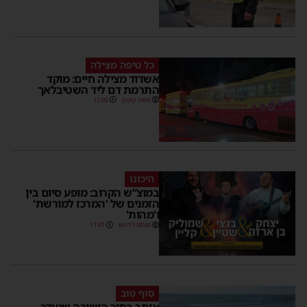
כל טיפה מצילה
אשדוד מצילה חיים: מוקד
התרמת דם ליד השטיבלאך
משה קאהן
11:05
היכונו
במוצ”ש הקרוב: מופע סיום בין
הזמנים של 'המרכז למורשת'
ו'מהות'
מנחם דויטש
11:01
סוף טוב
אותר בחור הישיבה שנעדר