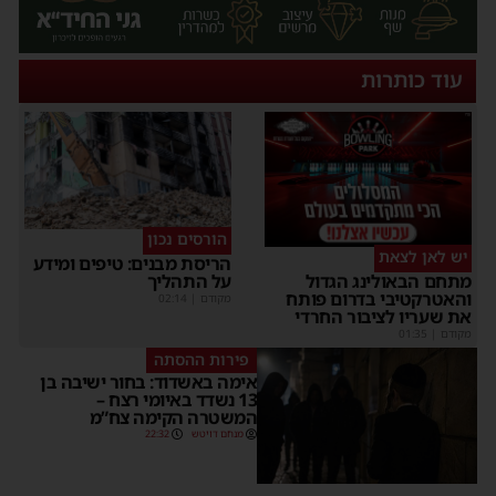
עוד כותרות
הורסים נכון
יש לאן לצאת
הריסת מבנים: טיפים ומידע
על התהליך
מתחם הבאולינג הגדול
והאטרקטיבי בדרום פותח
מקודם
|
02:14
את שעריו לציבור החרדי
מקודם
|
01:35
פירות ההסתה
אימה באשדוד: בחור ישיבה בן
13 נשדד באיומי רצח –
המשטרה הקימה צח”מ
מנחם דויטש
22:32