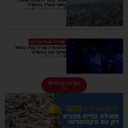
בחוף הנפרד באשדוד
מנחם דויטש
22:08
3 תגובות
סגירת מעגל מהירה
המשטרה עצרה קטין בחשד
שדקר נער באשדוד
משה קאהן
21:59
טען עוד כתבות