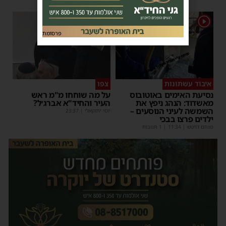
1
1
פרסומת
איבוד עשתונות
צפו
נסיעת האימים באוטובוס
על מה שוחחו מ"מ ראש
מאשדוד: הנהג ניפץ את
העיר והחיד"א אברג׳ל?
השמשה לעיני הנוסעים –
יוסי יחזקאלי
|
23:37
ילדים פרצו בבכי
מנחם דויטש
|
11:34
| 1 תגובות