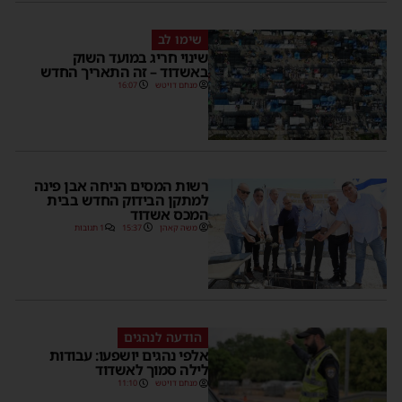
שימו לב
שינוי חריג במועד השוק
באשדוד – זה התאריך החדש
מנחם דויטש
16:07
רשות המסים הניחה אבן פינה
למתקן הבידוק החדש בבית
המכס אשדוד
משה קאהן
15:37
1 תגובות
הודעה לנהגים
אלפי נהגים יושפעו: עבודות
לילה סמוך לאשדוד
מנחם דויטש
11:10