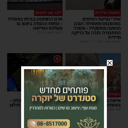
השעיה מיידית
ליבו שב לפעום
אחרי נסיעת האימים
אדם התמוטט בביתו באשדוד
באוטובוס מאשדוד: הנהג
– כוחות ההצלה ביצעו בו
הושעה מתפקידו – משרד
פעולות החייאה
התחבורה הורה על בדיקה
מנחם דויטש
|
17:35
מיידית
מנחם דויטש
|
17:44
| 1 תגובות
1
במהלך העבודה
צפו
אישה נפלה מסולם במחסן
תינוק ננעל ברכב באשקלון –
באשדוד
המתנדבים האשדודים חילצו
אותו בשלום
משה קאהן
|
17:31
משה קאהן
|
11:53