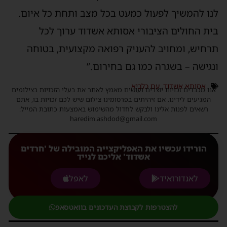
לנו להמשיך לפעול כמעט בכל מצב ותחת כל איום.
בית החולים הציבורי אסותא אשדוד ערוך לכל
תרחיש, ומחויב להעניק רפואה מקצועית, בטוחה
ונגישה – בשגרה כמו גם בחירום.”
אסותא אשדוד
,
עם כלביא
אנו מכבדים זכויות יוצרים ועושים מאמץ לאתר את בעלי הזכויות בצילומים
המגיעים לידינו. אם זיהיתים בפרסומינו צילום שיש לכם זכויות בו, אתם
רשאים לפנות אלינו ולבקש לחדול מהשימוש באמצעות כתובת המייל:
haredim.ashdod@gmail.com
הורידו עכשיו את האפליקצייה המובילה של 'חרדים
אשדוד' אליכם לנייד
לאנדורואיד
לאפל
להצטרפות לקבוצת העדכונים בוואטסאפ