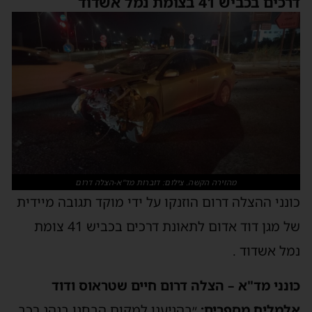
דרכים בכביש 41 בצומת נמל אשדוד
מהזירה הקשה. צילום: דוברות מד"א-הצלה דרום
כונני ההצלה דרום הוזנקו על ידי מוקד תגובה מיידית
של מגן דוד אדום לתאונת דרכים בכביש 41 צומת
נמל אשדוד .
כונני מד"א – הצלה דרום חיים שטראוס ודוד
אלמליח מספרים:
״בהגיענו למקום הבחנו בנהג רכב