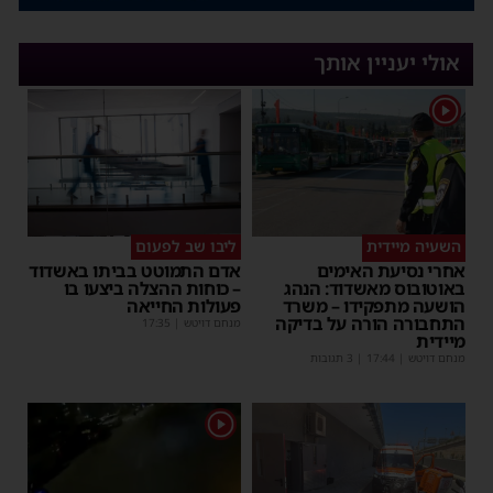
אולי יעניין אותך
1
השעיה מיידית
ליבו שב לפעום
אחרי נסיעת האימים
אדם התמוטט בביתו באשדוד
באוטובוס מאשדוד: הנהג
– כוחות ההצלה ביצעו בו
הושעה מתפקידו – משרד
פעולות החייאה
התחבורה הורה על בדיקה
מנחם דויטש
|
17:35
מיידית
מנחם דויטש
|
17:44
| 3 תגובות
1