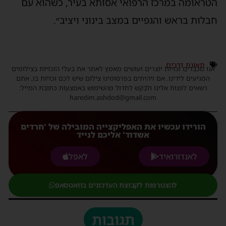
הטראומה במרכז הרפואי אסותא בעיר, כשהוא עם
חבלות בראש והגפיים במצב בינוני ויציב״.
תאונת דרכים
אנו מכבדים זכויות יוצרים ועושים מאמץ לאתר את בעלי הזכויות בצילומים
המגיעים לידינו. אם זיהיתים בפרסומינו צילום שיש לכם זכויות בו, אתם
רשאים לפנות אלינו ולבקש לחדול מהשימוש באמצעות כתובת המייל:
haredim.ashdod@gmail.com
הורידו עכשיו את האפליקצייה המובילה של 'חרדים
אשדוד' אליכם לנייד
לאנדורואיד
לאפל
להצטרפות לקבוצת העדכונים בוואטסאפ
תגובות