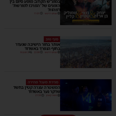
במוצ”ש הקרוב: מופע סיום בין
הזמנים של 'המרכז למורשת'
ו'מהות'
מנחם דויטש
11:01
סוף טוב
אותר בחור הישיבה שנעדר
בחוף הנפרד באשדוד
מנחם דויטש
22:08
3 תגובות
סגירת מעגל מהירה
המשטרה עצרה קטין בחשד
שדקר נער באשדוד
משה קאהן
21:59