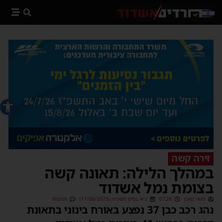
פתח סרג
זירה קשה
במהלך הלילה: תאונה קשה
בצומת נמל אשדוד
משה קאהן
07:28
כ״א בסיון תשפ״ה (17/06/2025)
תגובות
נהג רכב כבן 37 נפצע באורח בינוני בתאונת