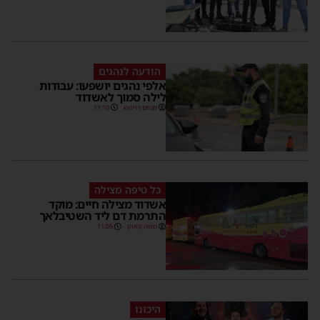
הודעה לנהגים
אלפי נהגים יושפעו: עבודות
לילה סמוך לאשדוד
מנחם דויטש
11:10
כל טיפה מצילה
אשדוד מצילה חיים: מוקד
התרמת דם ליד השטיבלאך
משה קאהן
11:05
היכונו