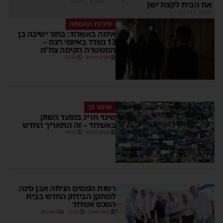
מקודם
|
02:14
את הבית לקצת ישן
מקודם
|
02:14
פירות ההסתה
אימה באשדוד: בחור ישיבה בן
13 נשדד באיומי רצח –
המשטרה הקימה צח”מ
מנחם דויטש
22:32
שימו לב
שינוי חריג במועד השוק
באשדוד – זה התאריך החדש
מנחם דויטש
16:07
רשות המסים הניחה אבן פינה
למתקן הבידוק החדש בבית
המכס אשדוד
משה קאהן
15:37
2 תגובות