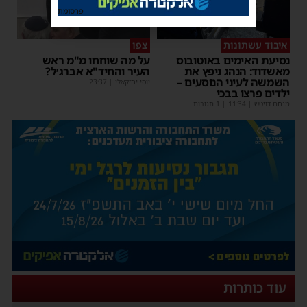
פרסומת
איבוד עשתונות
צפו
נסיעת האימים באוטובוס
על מה שוחחו מ"מ ראש
מאשדוד: הנהג ניפץ את
העיר והחיד"א אברג׳ל?
השמשה לעיני הנוסעים –
יוסי יחזקאלי
|
23:37
ילדים פרצו בבכי
מנחם דויטש
|
11:34
| 1 תגובות
עוד כותרות