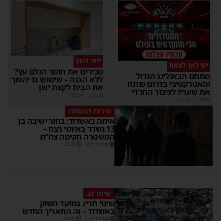
יופי העץ
יש לאן לצאת
מכירים את חומר הגלם עץ?
מתחם הבאולינג הגדול
ללא הבנה – שימוש בו יהפוך
והאטרקטיבי בדרום פותח
את הבית לקצת ישן
את שעריו לציבור החרדי
מקודם
|
02:14
מקודם
|
01:35
פירות ההסתה
אימה באשדוד: בחור ישיבה בן
13 נשדד באיומי רצח –
המשטרה הקימה צח”מ
מנחם דויטש
22:32
שימו לב
שינוי חריג במועד השוק
באשדוד – זה התאריך החדש
מנחם דויטש
16:07