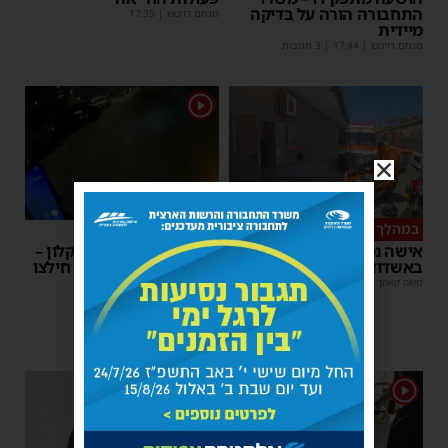
התחבורה הורה על בדיקה
מנחם דויטש
|
17:35
מיידית
מנחם דויטש
|
17:44
| 3 תגובות
1
במהלך העבודה
צפו
אישה נפלה מסולם במחסן
תינוק ננעל ברכב באשקלון –
באשדוד
המתנדבים האשדודים חילצו
אותו בשלום
משה קאהן
|
17:31
משה קאהן
|
11:53
1
1