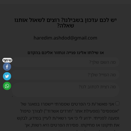
יש לכם עדכון בשבילנו? רוצים לשאול אותנו
שאלה?
haredim.ashdod@gmail.com
או שילחו אלינו פנייה ונחזור אליכם בהקדם
שיתוף
אני מאשר/ת כי הפרטים שמסרתי יישמרו במאגר של
"אמפסיס" (מפעילת אתר "חרדים אשדוד") לצורך טיפול
ומענה לפנייתי. ידוע לי כי אני רשאי/ת לעיין במידע, לבקש
את תיקונו או מחיקתו. מסירת הפרטים היא רשות, אך