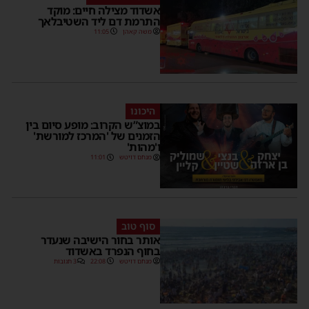
אשדוד מצילה חיים: מוקד
התרמת דם ליד השטיבלאך
משה קאהן
11:05
היכונו
במוצ”ש הקרוב: מופע סיום בין
הזמנים של 'המרכז למורשת'
ו'מהות'
מנחם דויטש
11:01
סוף טוב
אותר בחור הישיבה שנעדר
בחוף הנפרד באשדוד
מנחם דויטש
22:08
3 תגובות