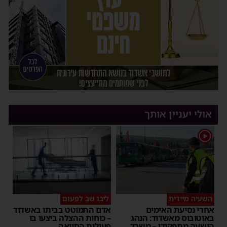
אולי יעניין אותך
1
השעיה מיידית
ליבו שב לפעום
אחרי נסיעת האימים
אדם התמוטט בביתו באשדוד
באוטובוס מאשדוד: הנהג
– כוחות ההצלה ביצעו בו
הושעה מתפקידו – משרד
פעולות החייאה