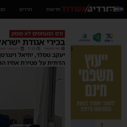
חדשות
חרדים
ממס
זרם המנחמים לא פוסק
בכירי אגודת ישרא
יוסי יחזקאלי
11:29
י״ט באדר תשפ״ג (3/2023
יעקב טסלר, יחיאל וינגרט
הדתית על פטירת אחיו המנ