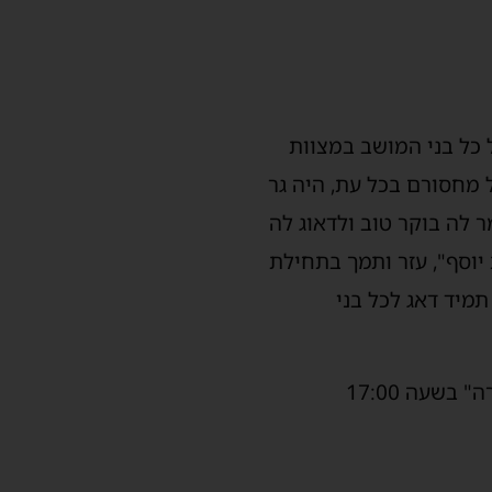
 כל בני המושב במצוות
 מחסורם בכל עת, היה גר
 לה בוקר טוב ולדאוג לה
יוסף", עזר ותמך בתחילת
תמיד דאג לכל בני
ביום ראשון הקרוב יט' באדר יתקיים עצרת השבעה בבית הכנסת המרכזי שבמושב "נהורה" בשעה 17:00