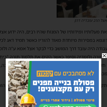
אצל הרב עובדיה דהן
ת מעלותיו ומידותיו של המנוח שהיו רבים, היה ידוע אצל
וגמא במסירות מיוחדת מאוד להוריו כאשר תמיד דאג לכל
בודה היה עובד דרך המושב כדי לבקר אצל אמא ע"ה ולומר
 תורה ולומדיה וסיפר כאשר הקים את תלמוד תורה "בית 
ק בבנית בית הספר לילדים, היה לו לב רחב ועין טובה, 
בד מתחילה ועד סוף.