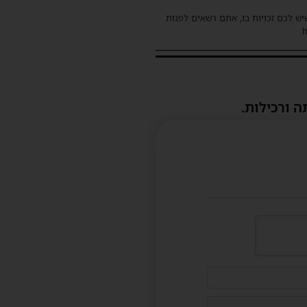
שיש לכם זכויות בו, אתם רשאים לפנות
ה ורכילות.
דוא"ל
(לא
חובה)