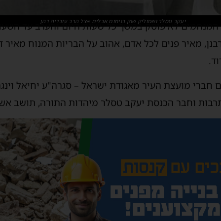
יעקב טסלר ושמוליק שוק בניחום אבלים אצל הרב עובדיה דהן
 המנחמים לא פוסק במשך כל שעות היום והערב עד השע
נן, מאיר פנים לכל אדם, אהוב על הבריות המנוח מאיר דה
ד.
 חברי מועצת העיר מאגודת ישראל – סגרה"ע יחיאל וינג
תרבות וחבר הכנסת יעקב טסלר מיהדות התורה, תושב אשד