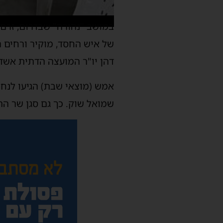
במושב "נהורה" שבדרום, זרם
של איש החסד, מוקיר ורחים רב
דהן יו"ר המועצה הדתית אשדו
אמש (מוצאי שבת) הגיעו לנחם
שמואל שוק. כך גם סגן שר ה