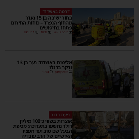
דרמה באשדוד
בחור ישיבה בן 15 נעדר
מהחוף הנפרד – כוחות החירום
פתחו בחיפושים
מנחם דויטש
18:32
1 תגובות
אלימות באשדוד: נער בן 13
נדקר ברגלו
משה קאהן
18:04
פעם בדור
אוצרות בשווי כ־100 מיליון
דולר נחשפו בתערוכה: מכיפת
הבעל שם טוב ועד חפציו
האישיים של הרב עובדיה