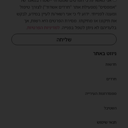
אני מאשר/ת כי הפרטים שמסרתי יישמרו במאגר של
"אמפסיס" (מפעילת אתר "חרדים אשדוד") לצורך טיפול
ומענה לפנייתי. ידוע לי כי אני רשאי/ת לעיין במידע, לבקש
את תיקונו או מחיקתו. מסירת הפרטים היא רשות, אך
בלעדיהם לא ניתן לטפל בפנייה.
למדיניות הפרטיות
.
שליחה
ניווט באתר
חדשות
חרדים
ממסדרונות העירייה
השטיבל
תנאי שימוש