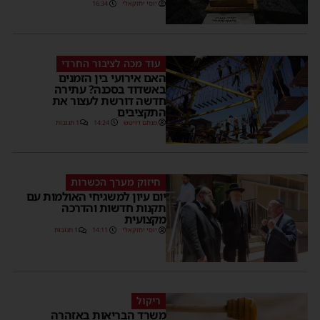
יוסי יחזקאלי
16:34
עוד מכה לציבור החרדי
האם אירועי בין הזמנים
באשדוד בסכנה? עתירה
חדשה דורשת לעצור את
התקציבים
מנחם דויטש
14:24
1 תגובות
חיזוק מערך הכשרות
יום עיון למשגיחי האולמות עם
תקנות חדשות והדרכה
מקצועית
יוסי יחזקאלי
14:11
1 תגובות
ריקול
משרד הבריאות באזהרה