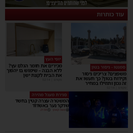
עוד כותרות
יופי העץ
מכירים את חומר הגלם עץ?
סמנטו - ניסור בטון
ללא הבנה – שימוש בו יהפוך
משפצים? צריכים ניסור
את הבית לקצת ישן
וקידוח בטון? כך תעשו את
מקודם
|
02:14
זה נכון ותוזילו במחיר
מקודם
|
02:14
סגירת מעגל מהירה
המשטרה עצרה קטין בחשד
שדקר נער באשדוד
משה קאהן
21:59