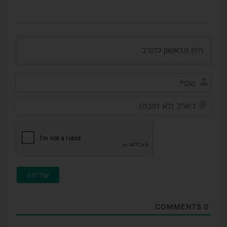
שם*
דוא"ל
(לא
חובה
COMMENTS
0