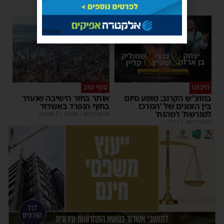
פרסומת
היכונו
סוף טוב
במוצ”ש הקרוב: מופע סיום
אותר בחור הישיבה שנעדר
בין הזמנים של 'המרכז
בחוף הנפרד באשדוד
למורשת' ו'מהות'
מנחם דויטש
|
22:08
| 3 תגובות
מנחם דויטש
|
11:01