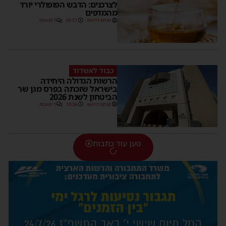
לצרכנים: הדבש הפופולרי יורד
מהמדפים
מנחם דויטש
06:57
1 תגובות
כבוד לאשדוד
הרשות הגדולה היחידה
בישראל שזכתה בפרס מגן שר
הביטחון לשנת 2026
מנחם דויטש
18:36
1 תגובות
טען עוד כתבות