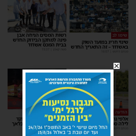
רשות המסים הניחה אבן
שימו לב
פינה למתקן הבידוק החדש
שינוי חריג במועד השוק
בבית המכס אשדוד
באשדוד – זה התאריך החדש
משה קאהן
|
15:37
מנחם דויטש
|
16:07
הודעה לנהגים
כל טיפה מצילה
אלפי נהגים יושפעו: עבודות
אשדוד מצילה חיים: מוקד
לילה סמוך לאשדוד
התרמת דם ליד השטיבלאך
מנחם דויטש
|
11:10
משה קאהן
|
11:05