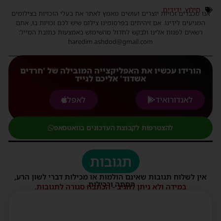
חילוץ
,
ידידים
אנו מכבדים זכויות יוצרים ועושים מאמץ לאתר את בעלי הזכויות בצילומים
המגיעים לידינו. אם זיהיתים בפרסומינו צילום שיש לכם זכויות בו, אתם
רשאים לפנות אלינו ולבקש לחדול מהשימוש באמצעות כתובת המייל:
haredim.ashdod@gmail.com
הורידו עכשיו את האפליקצייה המובילה של 'חרדים
אשדוד' אליכם לנייד
לאנדורואיד
לאפל
להצטרפות לקבוצת העדכונים בוואטסאפ
תגובות
אין לשלוח תגובות שאינם הולמות או מכילות דברי לשון הרע,
הסתה ורכילות.
במידה ולא ניתן להגיב - הכתבה סגורה לתגובות.