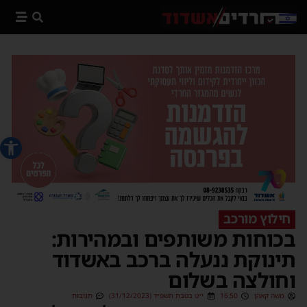
פתח סרג
חילוץ מורכב
בכוחות משותפים ובמהירות:
תינוקת ננעלה ברכב באשדוד
וחולצה בשלום
משה קאהן
16:50
י״ט בטבת תשפ״ד (31/12/2023)
תגובות