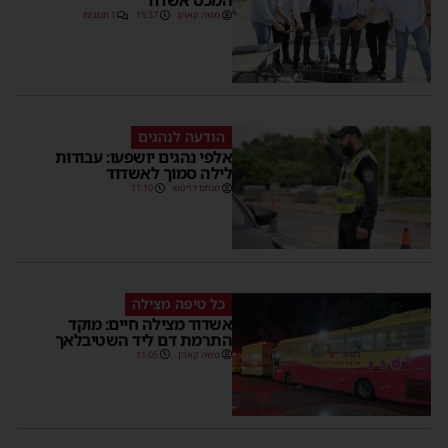
המכס אשדוד
משה קאהן
15:37
1 תגובות
הודעה לנהגים
אלפי נהגים יושפעו: עבודות
לילה סמוך לאשדוד
מנחם דויטש
11:10
כל טיפה מצילה
אשדוד מצילה חיים: מוקד
התרמת דם ליד השטיבלאך
משה קאהן
11:05