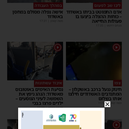
ליבו שב לפעום
במהלך העבודה
אדם התמוטט בביתו באשדוד
אישה נפלה מסולם במחסן
– כוחות ההצלה ביצעו בו
באשדוד
פעולות החייאה
משה קאהן
|
17:31
מנחם דויטש
|
17:35
1
1
צפו
איבוד עשתונות
תינוק ננעל ברכב באשקלון –
נסיעת האימים באוטובוס
המתנדבים האשדודים חילצו
מאשדוד: הנהג ניפץ את
אותו בשלום
השמשה לעיני הנוסעים –
ילדים פרצו בבכי
משה קאהן
|
11:53
מנחם דויטש
|
11:34
1