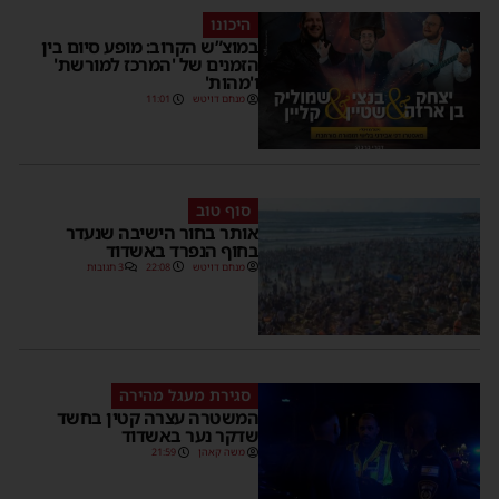
היכונו
במוצ”ש הקרוב: מופע סיום בין
הזמנים של 'המרכז למורשת'
ו'מהות'
מנחם דויטש
11:01
סוף טוב
אותר בחור הישיבה שנעדר
בחוף הנפרד באשדוד
מנחם דויטש
22:08
3 תגובות
סגירת מעגל מהירה
המשטרה עצרה קטין בחשד
שדקר נער באשדוד
משה קאהן
21:59