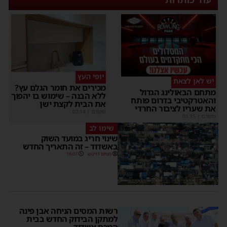
יופי העץ
יש לאן לצאת
מכירים את חומר הגלם עץ?
תחם הבאולינג הגדול
ללא הבנה – שימוש בו יהפוך
האטרקטיבי בדרום פותח
את הבית לקצת ישן
ת שעריו לציבור החרדי
מקודם
|
02:14
קודם
|
01:35
שימו לב
שינוי חריג במועד השוק
באשדוד – זה התאריך החדש
מנחם דויטש
16:07
רשות המסים הניחה אבן פינה
למתקן הבידוק החדש בבית