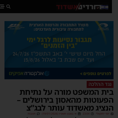
פת
נגד ההלכה
ית המשפט מורה על נתיחת
פעוטות מהאסון בירושלים –
נציג מאשדוד עותר לבג”צ
יוסי יחזקאלי
23:04
א׳ בשבט תשפ״ו (19/01/2026)
תגובות