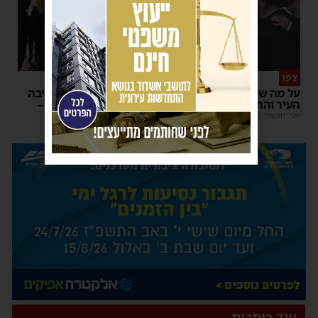
צפו
פירות ההסתה
על מה שוחחו מ"מ ראש
אימה באשדוד: בחור ישיבה
העיר והחיד"א אברג׳ל?
בן 13 נשדד באיומי רצח –
המשטרה הקימה צח”מ
יוסי יחזקאלי
|
23:37
מנחם דויטש
|
22:32
פרסומת
עוד כותרות