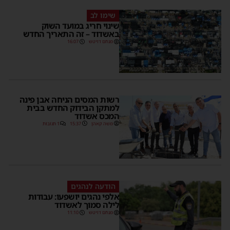
שימו לב
שינוי חריג במועד השוק
באשדוד – זה התאריך החדש
מנחם דויטש
16:07
רשות המסים הניחה אבן פינה
למתקן הבידוק החדש בבית
המכס אשדוד
משה קאהן
15:37
1 תגובות
הודעה לנהגים
אלפי נהגים יושפעו: עבודות
לילה סמוך לאשדוד
מנחם דויטש
11:10