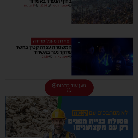
בחוף הנפרד באשדוד
מנחם דויטש
22:08
3 תגובות
סגירת מעגל מהירה
המשטרה עצרה קטין בחשד
שדקר נער באשדוד
משה קאהן
21:59
טען עוד כתבות