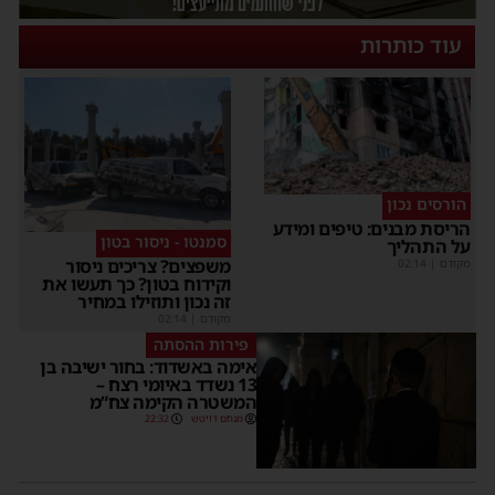
עוד כותרות
הורסים נכון
הריסת מבנים: טיפים ומידע
סמנטו - ניסור בטון
על התהליך
משפצים? צריכים ניסור
מקודם
|
02:14
וקידוח בטון? כך תעשו את
זה נכון ותוזילו במחיר
מקודם
|
02:14
פירות ההסתה
אימה באשדוד: בחור ישיבה בן
13 נשדד באיומי רצח –
המשטרה הקימה צח”מ
מנחם דויטש
22:32