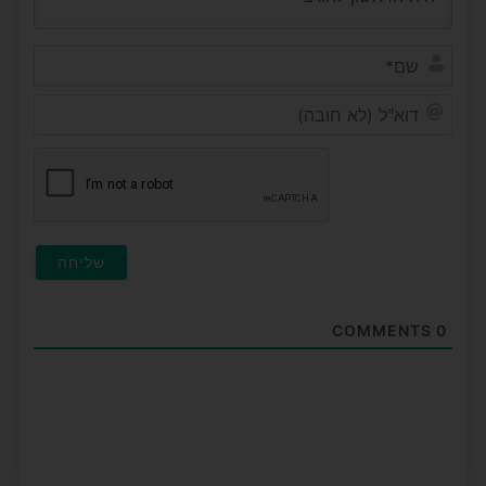
שם*
דוא"ל
(לא
חובה
COMMENTS
0