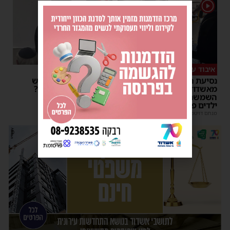
1
1
איבוד עשתונות
צפו
נסיעת האימים באוטובוס
על מה שוחחו מ"מ ראש
מאשדוד: הנהג ניפץ את
העיר והחיד"א אברג׳ל?
השמשה לעיני הנוסעים –
יוסי יחזקאלי
|
23:37
ילדים פרצו בבכי
מנחם דויטש
|
11:34
| 1 תגובות
פרסומת