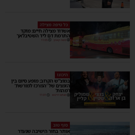
כל טיפה מצילה
אשדוד מצילה חיים: מוקד
התרמת דם ליד השטיבלאך
משה קאהן
11:05
היכונו
במוצ”ש הקרוב: מופע סיום בין
הזמנים של 'המרכז למורשת'
ו'מהות'
מנחם דויטש
11:01
סוף טוב
אותר בחור הישיבה שנעדר