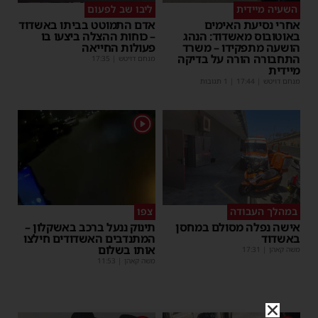
השעיה מיידית
ליבו שב לפעום
אחרי נסיעת האימים
אדם התמוטט בביתו באשדוד
באוטובוס מאשדוד: הנהג
– כוחות ההצלה ביצעו בו
הושעה מתפקידו – משרד
פעולות החייאה
התחבורה הורה על בדיקה
מנחם דויטש
|
17:35
מיידית
מנחם דויטש
|
17:44
| 1 תגובות
1
במהלך העבודה
צפו
אישה נפלה מסולם במחסן
תינוק ננעל ברכב באשקלון –
באשדוד
המתנדבים האשדודים חילצו
אותו בשלום
משה קאהן
|
17:31
משה קאהן
|
11:53