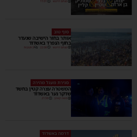
מנחם דויטש
11:01
סוף טוב
אותר בחור הישיבה שנעדר
בחוף הנפרד באשדוד
מנחם דויטש
22:08
3 תגובות
סגירת מעגל מהירה
המשטרה עצרה קטין בחשד
שדקר נער באשדוד
משה קאהן
21:59
דרמה באשדוד