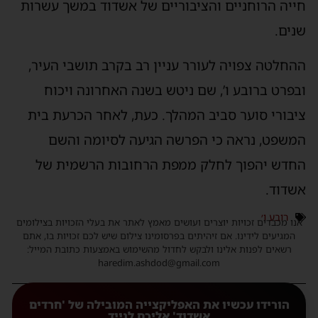
ייה הרוחניים והציבוריים של אשדוד במשך עשרות
נים.
החלטה צפויה לעורר עניין רב בקרב תושבי העיר,
בפרט ברובע ו’, שם ניטש בשנה האחרונה ויכוח
יבורי סוער סביב המהלך. כעת, לאחר הכרעת בית
משפט, נראה כי הפרשה הגיעה לסיומה והשם
חדש יהפוך לחלק ממפת הרחובות הרשמית של
שדוד.
רובע ו׳
נו מכבדים זכויות יוצרים ועושים מאמץ לאתר את בעלי הזכויות בצילומים
המגיעים לידינו. אם זיהיתים בפרסומינו צילום שיש לכם זכויות בו, אתם
רשאים לפנות אלינו ולבקש לחדול מהשימוש באמצעות כתובת המייל:
haredim.ashdod@gmail.com
הורידו עכשיו את האפליקצייה המובילה של 'חרדים
אשדוד' אליכם לנייד