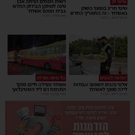
רשות המסים הניחה אבן
שימו לב
פינה למתקן הבידוק החדש
שינוי חריג במועד השוק
בבית המכס אשדוד
באשדוד – זה התאריך החדש
משה קאהן
|
15:37
מנחם דויטש
|
16:07
הודעה לנהגים
כל טיפה מצילה
אלפי נהגים יושפעו: עבודות
אשדוד מצילה חיים: מוקד
לילה סמוך לאשדוד
התרמת דם ליד השטיבלאך
מנחם דויטש
|
11:10
משה קאהן
|
11:05