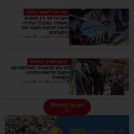
עוד מכה לציבור החרדי
האם אירועי בין הזמנים
באשדוד בסכנה? עתירה
חדשה דורשת לעצור את
התקציבים
מנחם דויטש
14:24
1 תגובות
חיזוק מערך הכשרות
יום עיון למשגיחי האולמות עם
תקנות חדשות והדרכה
מקצועית
יוסי יחזקאלי
14:11
1 תגובות
טען עוד כתבות