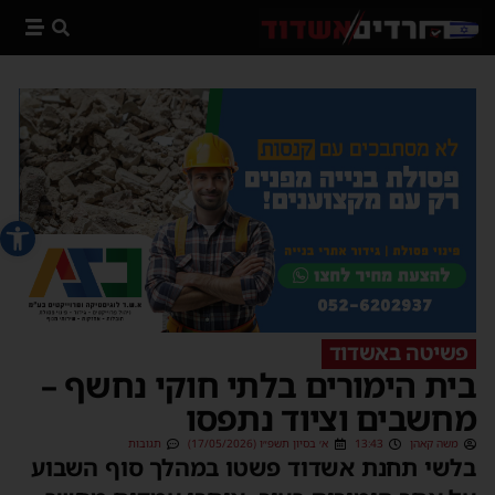
פתח סרג
פשיטה באשדוד
בית הימורים בלתי חוקי נחשף –
מחשבים וציוד נתפסו
משה קאהן
13:43
א׳ בסיון תשפ״ו (17/05/2026)
תגובות
בלשי תחנת אשדוד פשטו במהלך סוף השבוע