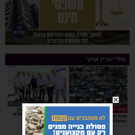
אולי יעניין אותך
רשות המסים הניחה אבן
שימו לב
פינה למתקן הבידוק החדש
שינוי חריג במועד השוק
בבית המכס אשדוד
באשדוד – זה התאריך החדש
משה קאהן
|
15:37
מנחם דויטש
|
16:07