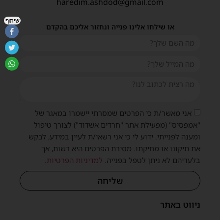
haredim.ashdod@gmail.com
שיתוף
או שילחו אלינו פנייה ונחזור אליכם בהקדם
אני מאשר/ת כי הפרטים שמסרתי יישמרו במאגר של
"אמפסיס" (מפעילת אתר "חרדים אשדוד") לצורך טיפול
ומענה לפנייתי. ידוע לי כי אני רשאי/ת לעיין במידע, לבקש
את תיקונו או מחיקתו. מסירת הפרטים היא רשות, אך
בלעדיהם לא ניתן לטפל בפנייה.
למדיניות הפרטיות
.
שליחה
ניווט באתר