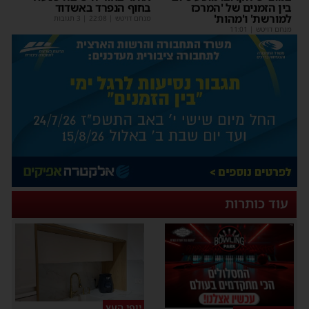
בין הזמנים של 'המרכז
בחוף הנפרד באשדוד
למורשת' ו'מהות'
מנחם דויטש
|
22:08
| 3 תגובות
מנחם דויטש
|
11:01
עוד כותרות
יופי העץ