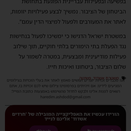
בפשיעה ובפעילות עבריינית הפוגעת בתחושת
הביטחון של הציבור. נמשיך לבצע פעילויות יזומות,
לאתר את המעורבים ולפעול למיצוי הדין עמם”.
במשטרת ישראל הדגישו כי ימשיכו לפעול בנחישות
נגד הפעלת בתי הימורים בלתי חוקיים, תוך שילוב
פעילות מודיעינית ומבצעית, במטרה לשמור על
שלום הציבור, ביטחונו ואיכות חייו.
משטרת אשדוד
,
פשיטה
אנו מכבדים זכויות יוצרים ועושים מאמץ לאתר את בעלי הזכויות בצילומים
המגיעים לידינו. אם זיהיתים בפרסומינו צילום שיש לכם זכויות בו, אתם
רשאים לפנות אלינו ולבקש לחדול מהשימוש באמצעות כתובת המייל:
haredim.ashdod@gmail.com
הורידו עכשיו את האפליקצייה המובילה של 'חרדים
אשדוד' אליכם לנייד