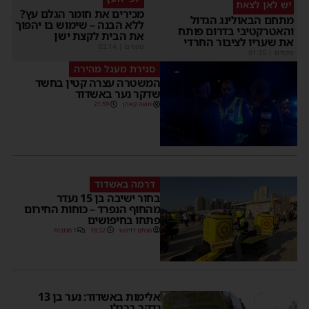
יש לאן לצאת
מכירים את חומר הגלם עץ?
מתחם הבאולינג הגדול
ללא הבנה – שימוש בו יהפוך
והאטרקטיבי בדרום פותח
את הבית לקצת ישן
את שעריו לציבור החרדי
מקודם
|
02:14
מקודם
|
01:35
סגירת מעגל מהירה
המשטרה עצרה קטין בחשד
שדקר נער באשדוד
משה קאהן
21:59
דרמה באשדוד
בחור ישיבה בן 15 נעדר
מהחוף הנפרד – כוחות החירום
פתחו בחיפושים
מנחם דויטש
18:32
1 תגובות
אלימות באשדוד: נער בן 13
נדקר ברגלו