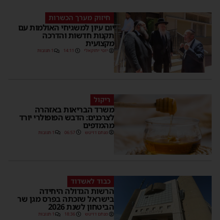
חיזוק מערך הכשרות
יום עיון למשגיחי האולמות עם
תקנות חדשות והדרכה
מקצועית
יוסי יחזקאלי
14:11
1 תגובות
ריקול
משרד הבריאות באזהרה
לצרכנים: הדבש הפופולרי יורד
מהמדפים
מנחם דויטש
06:57
1 תגובות
כבוד לאשדוד
הרשות הגדולה היחידה
בישראל שזכתה בפרס מגן שר
הביטחון לשנת 2026
מנחם דויטש
18:36
1 תגובות