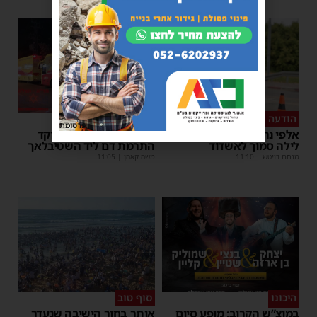
הודעה לנהגים
כל טיפה מצילה
פרסומת
אלפי נהגים יושפעו: עבודות
אשדוד מצילה חיים: מוקד
לילה סמוך לאשדוד
התרמת דם ליד השטיבלאך
מנחם דויטש
|
11:10
משה קאהן
|
11:05
היכונו
סוף טוב
במוצ”ש הקרוב: מופע סיום
אותר בחור הישיבה שנעדר