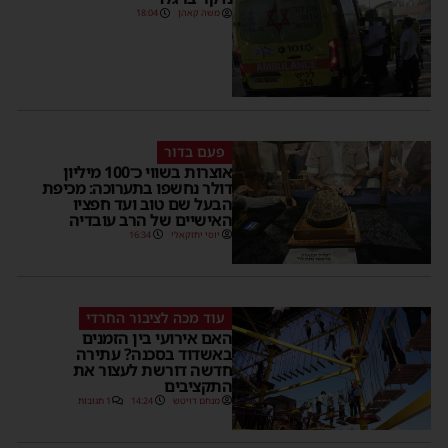
משה קאהן
18:04
פעם בדור
אוצרות בשווי כ־100 מיליון
דולר נחשפו בתערוכה: מכיפת
הבעל שם טוב ועד חפציו
האישיים של הרב עובדיה
יוסי יחזקאלי
16:34
עוד מכה לציבור החרדי
האם אירועי בין הזמנים
באשדוד בסכנה? עתירה
חדשה דורשת לעצור את
התקציבים
מנחם דויטש
14:24
1 תגובות