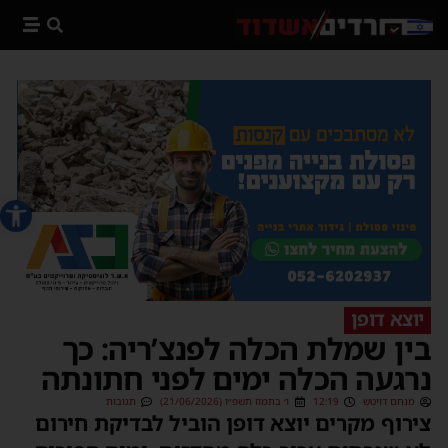
פתח סרג
יוצא דופן
בין שמלת הכלה לפנצ’ריה: כך
נרגעה הכלה ימים לפני חתונתה
מנחם דויטש
12:19
ו׳ בתמוז תשפ״ו (21/06/2026)
תגובות
צירוף מקרים יוצא דופן הוביל לבדיקת חירום