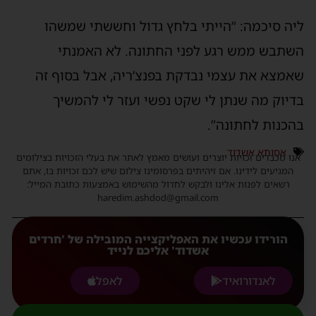
ליה סיכמה: “הייתי בלחץ גדול וחששתי שמשהו
השתבש ממש רגע לפני החתונה. לא האמנתי
שאמצא את עצמי נבדקת בפנצ’ריה, אבל בסוף זה
בדיוק מה שנתן לי שקט נפשי ועזר לי להמשיך
בהכנות לחתונה”.
אסותא אשדוד
אנו מכבדים זכויות יוצרים ועושים מאמץ לאתר את בעלי הזכויות בצילומים
המגיעים לידינו. אם זיהיתים בפרסומינו צילום שיש לכם זכויות בו, אתם
רשאים לפנות אלינו ולבקש לחדול מהשימוש באמצעות כתובת המייל:
haredim.ashdod@gmail.com
הורידו עכשיו את האפליקצייה המובילה של 'חרדים
אשדוד' אליכם לנייד
לאנדורואיד
לאפל