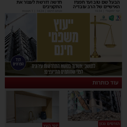
הבעל שם טוב ועד חפציו
חדשה דורשת לעצור את
האישיים של הרב עובדיה
התקציבים
יוסי יחזקאלי
|
16:34
מנחם דויטש
|
14:24
| 1 תגובות
עוד כותרות
הורסים נכון
יופי העץ