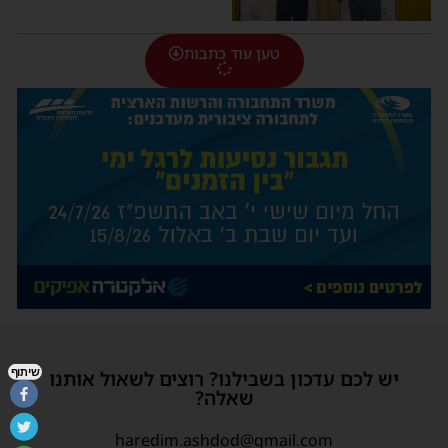
טען עוד כתבות
שיתוף
יש לכם עדכון בשבילנו? רוצים לשאול אותנו
שאלה?
haredim.ashdod@gmail.com