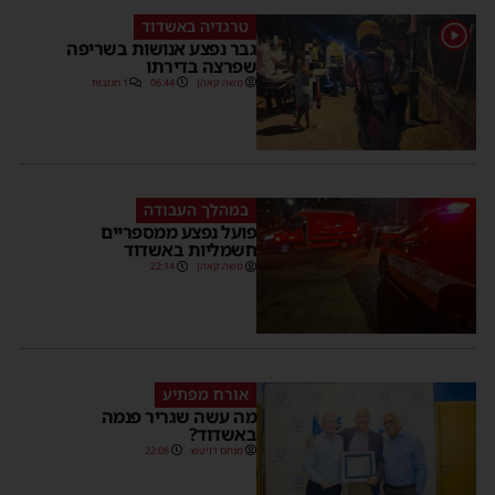
טרגדיה באשדוד
1
גבר נפצע אנושות בשריפה
שפרצה בדירתו
משה קאהן
06:44
1 תגובות
במהלך העבודה
פועל נפצע ממספריים
חשמליות באשדוד
משה קאהן
22:14
אורח מפתיע
מה עשה שגריר פנמה
באשדוד?
מנחם דויטש
22:08