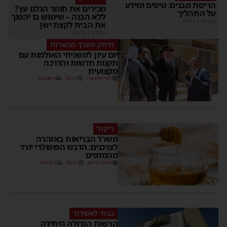
הריסת מבנים: טיפים ומידע
מכירים את חומר הגלם עץ?
על התהליך
ללא הבנה – שימוש בו יהפוך
מקודם
|
02:14
את הבית לקצת ישן
מקודם
|
02:14
חיזוק מערך הכשרות
יום עיון למשגיחי האולמות עם
תקנות חדשות והדרכה
מקצועית
יוסי יחזקאלי
14:11
1 תגובות
ריקול
משרד הבריאות באזהרה
לצרכנים: הדבש הפופולרי יורד
מהמדפים
מנחם דויטש
06:57
1 תגובות
כבוד לאשדוד
הרשות הגדולה היחידה