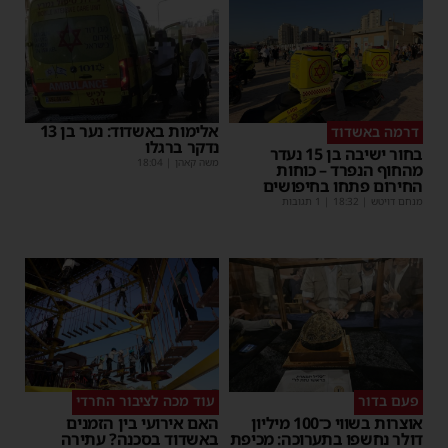
אלימות באשדוד: נער בן 13
דרמה באשדוד
נדקר ברגלו
בחור ישיבה בן 15 נעדר
משה קאהן
|
18:04
מהחוף הנפרד – כוחות
החירום פתחו בחיפושים
מנחם דויטש
|
18:32
| 1 תגובות
פעם בדור
עוד מכה לציבור החרדי
אוצרות בשווי כ־100 מיליון
האם אירועי בין הזמנים
דולר נחשפו בתערוכה: מכיפת
באשדוד בסכנה? עתירה