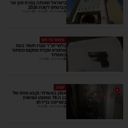
בישראל שזכתה בפרס מגן שר
הביטחון לשנת 2026
מנחם דויטש
18:36
1 תגובות
נתפס על חם
בלשי ימ"ר עצרו חשוד בעת
שהוציא אקדח ממקום מסתור
באשדוד
משה קאהן
10:38
עצוב
1
אסון באשדוד: נקבע מותו של
בן ה-78 שנפצע אנושות
בשריפה בדירתו
מנחם דויטש
09:38