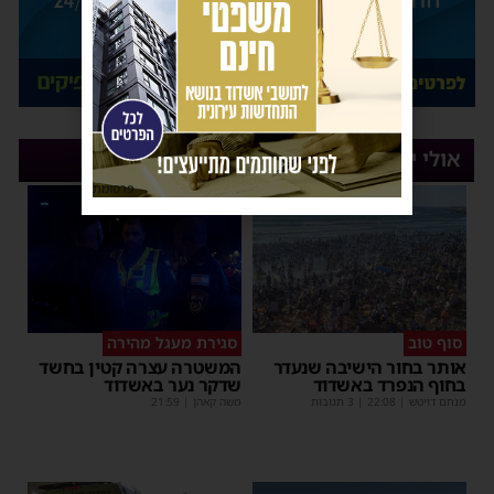
אולי יעניין אותך
פרסומת
סוף טוב
סגירת מעגל מהירה
אותר בחור הישיבה שנעדר
המשטרה עצרה קטין בחשד
בחוף הנפרד באשדוד
שדקר נער באשדוד
מנחם דויטש
|
22:08
| 3 תגובות
משה קאהן
|
21:59