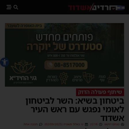
פתח סרג
שיתוף פעולה הדוק
ביטחון בשיא: השר לביטחון
לאומי נפגש עם ראש העיר
אשדוד
מנחם דויטש
22:18
ט׳ באלול תשפ״ה (02/09/2025)
תגובה אחת