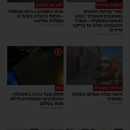
השעיה מיידית
ליבו שב לפעום
אחרי נסיעת האימים
אדם התמוטט בביתו באשדוד
באוטובוס מאשדוד: הנהג
– כוחות ההצלה ביצעו בו
הושעה מתפקידו – משרד
פעולות החייאה
התחבורה הורה על בדיקה
מנחם דויטש
|
17:35
מיידית
מנחם דויטש
|
17:44
1
במהלך העבודה
צפו
אישה נפלה מסולם במחסן
תינוק ננעל ברכב באשקלון –
באשדוד
המתנדבים האשדודים חילצו
אותו בשלום
משה קאהן
|
17:31
משה קאהן
|
11:53