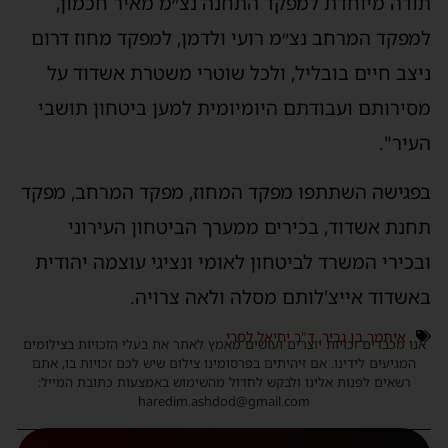
תודה מיוחדת למפקד התחנה נצ״מ מאיר חכמון,
למפקד המרחב נצ״מ רועי ולדמן, למפקד מחוז דרום
ניצב חיים בובליל, ולכל שוטרי משטרת אשדוד על
מסירותם ועבודתם היומיומית למען ביטחון תושבי
העיר".
בפגישה השתתפו מפקד המחוז, מפקד המרחב, מפקד
תחנת אשדוד, בכירים ממערך הביטחון העירוני
ובכירי המשרד לביטחון לאומי ונציגי עוצמה יהודית
באשדוד אייצ'לותם מסלה ולאה צרויה.
איתמר בן גביר
,
ד"ר יחיאל לסרי
אנו מכבדים זכויות יוצרים ועושים מאמץ לאתר את בעלי הזכויות בצילומים
המגיעים לידינו. אם זיהיתים בפרסומינו צילום שיש לכם זכויות בו, אתם
רשאים לפנות אלינו ולבקש לחדול מהשימוש באמצעות כתובת המייל:
haredim.ashdod@gmail.com