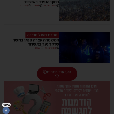
בחוף הנפרד באשדוד
מנחם דויטש
22:08
3 תגובות
סגירת מעגל מהירה
המשטרה עצרה קטין בחשד
שדקר נער באשדוד
משה קאהן
21:59
טען עוד כתבות
שיתוף