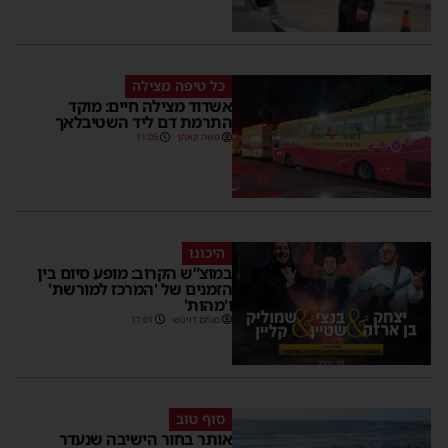
כל טיפה מצילה
אשדוד מצילה חיים: מוקד
התרמת דם ליד השטיבלאך
משה קאהן
11:05
היכונו
במוצ”ש הקרוב: מופע סיום בין
הזמנים של 'המרכז למורשת'
ו'מהות'
מנחם דויטש
11:01
סוף טוב
אותר בחור הישיבה שנעדר