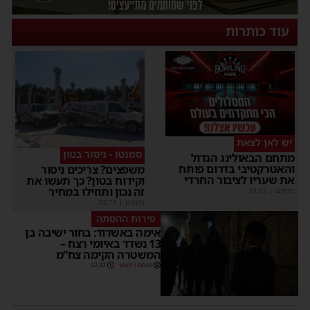
עוד כותרות
יש לאן לצאת
סמנטו - ניסור בטון
מתחם הבאולינג הגדול
והאטרקטיבי בדרום פותח
משפצים? צריכים ניסור
את שעריו לציבור החרדי
וקידוח בטון? כך תעשו את
זה נכון ותוזילו במחיר
מקודם
|
01:35
מקודם
|
02:14
פירות ההסתה
אימה באשדוד: בחור ישיבה בן
13 נשדד באיומי רצח –
המשטרה הקימה צח”מ
מנחם דויטש
22:32