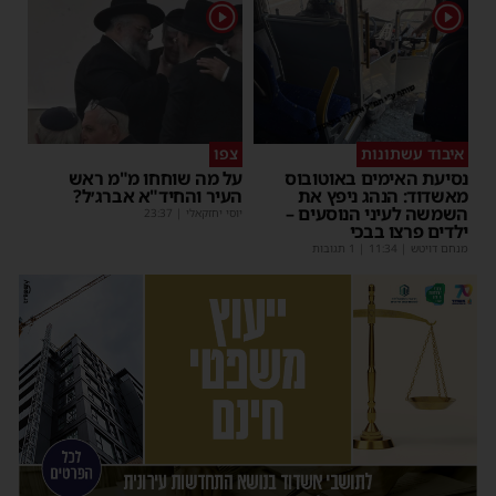
1
1
איבוד עשתונות
צפו
נסיעת האימים באוטובוס
על מה שוחחו מ"מ ראש
מאשדוד: הנהג ניפץ את
העיר והחיד"א אברג׳ל?
השמשה לעיני הנוסעים –
יוסי יחזקאלי
|
23:37
ילדים פרצו בבכי
מנחם דויטש
|
11:34
| 1 תגובות