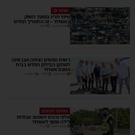
שימו לב
שינוי חריג במועד השוק
באשדוד – זה התאריך החדש
מנחם דויטש
16:07
רשות המסים הניחה אבן פינה
למתקן הבידוק החדש בבית
המכס אשדוד
משה קאהן
15:37
1 תגובות
הודעה לנהגים
אלפי נהגים יושפעו: עבודות
לילה סמוך לאשדוד
מנחם דויטש
11:10