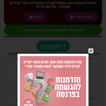
הורידו עכשיו את האפליקצייה המובילה של 'חרדים
אשדוד' אליכם לנייד
לאנדורואיד
לאפל
להצטרפות לקבוצת העדכונים בוואטסאפ
1 תגובות
אין לשלוח תגובות שאינם הולמות או מכילות דברי לשון הרע,
הסתה ורכילות.
במידה ולא ניתן להגיב - הכתבה סגורה לתגובות.