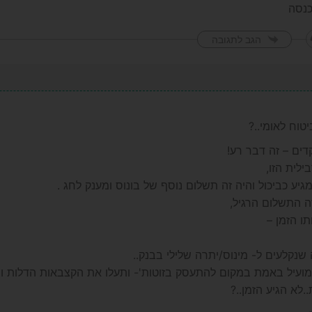
נסה
הגב לתגובה
טוח לאומי..?
ים – זה דבר רע!
לית הזו,
יע כביכול והיה זה תשלום נוסף של בונוס ומענק לחג .
ה התשלום הרגיל,
ו הזמן –
נקלעים ל- מינוס/יתרה שלילי בבנק..
מועיל באמת במקום להתעסק בזוטות'- ותעלו את הקצבאות הדלות וה
.לא הגיע הזמן..?