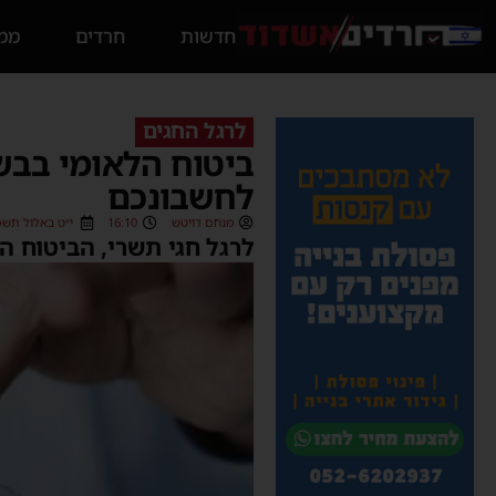
חדשות
חרדים
ממס
לרגל החגים
ביטוח הלאומי בבש
לחשבונכם
מנחם דויטש
16:10
י״ט באלול תשפ״ג (/2023
לרגל חגי תשרי, הביטוח 