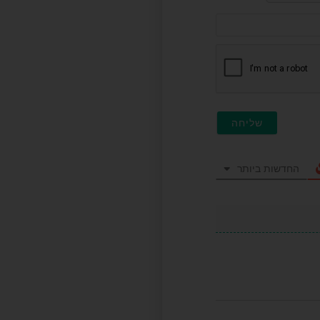
דוא"ל
(לא
חובה)
החדשות ביותר