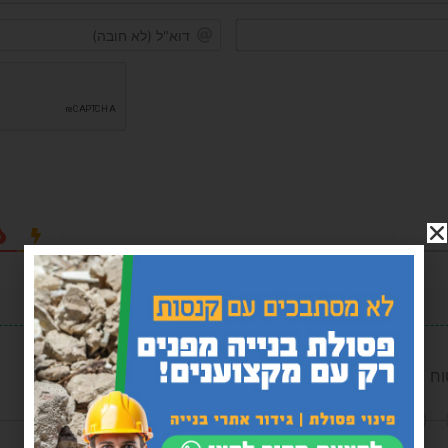
שם*
הגב לתגובה