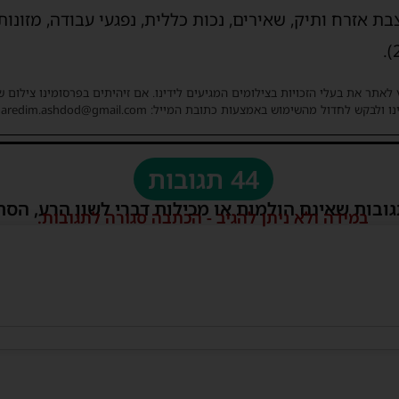
ת אזרח ותיק, שאירים, נכות כללית, נפגעי עבודה, מזונות, נ
 לאתר את בעלי הזכויות בצילומים המגיעים לידינו. אם זיהיתים בפרסומינו צילום 
ו ולבקש לחדול מהשימוש באמצעות כתובת המייל: haredim.ashdod@gmail.com
44 תגובות
גובות שאינם הולמות או מכילות דברי לשון הרע, הסת
במידה ולא ניתן להגיב - הכתבה סגורה לתגובות.