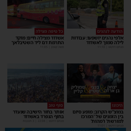
הודעה לנהגים
כל טיפה מצילה
אלפי נהגים יושפעו: עבודות
אשדוד מצילה חיים: מוקד
לילה סמוך לאשדוד
התרמת דם ליד השטיבלאך
מנחם דויטש
|
11:10
משה קאהן
|
11:05
היכונו
סוף טוב
במוצ”ש הקרוב: מופע סיום
אותר בחור הישיבה שנעדר
בין הזמנים של 'המרכז
בחוף הנפרד באשדוד
למורשת' ו'מהות'
מנחם דויטש
|
22:08
| 3 תגובות
מנחם דויטש
|
11:01