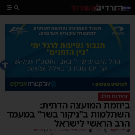
פתח סרג
זְהִירוּת חֵלֶב
ביוזמת המועצה הדתית:
השתלמות ב"ניקור בשר" במעמד
הרב הראשי לישראל
יוסי יחזקאלי
06:48
י׳ בסיון תשפ״ו (26/05/2026)
תגובות