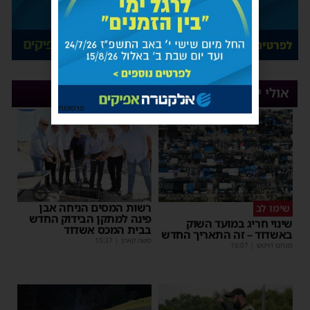
אולי יעניין אותך
פרסומת
רשות המסים הניחה אבן
שימו לב
פינה למתקן הבידוק החדש
שינוי חריג במועד השוק
בבית המכס אשדוד
באשדוד – זה התאריך החדש
משה קאהן
|
15:37
מנחם דויטש
|
16:07