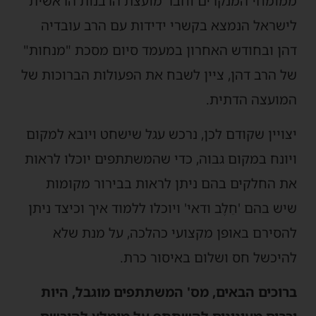
ממומחי המנקרים וחבר מועצת הרבנות הראשית
לישראל הנמצא בקשרי ידידות עם הרב עובדיה
דהן ובחודש האחרון במעמד סיום מסכת "מנחות"
של הרב דהן, ציין לשבח את הפעולות הברוכות של
המועצה הדתית.
יצויין שקודם לכן, נרכש עגל שישחט ויובא למקום
ויונח במקום גבוה, כדי שהמשתתפים יוכלו לראות
את החלקים בהם ניתן לראות בבירור מקומות
שיש בהם 'חֵלֶב ודאי' ויוכלו ללמוד איך וכיצד ניתן
להסירם באופן מקצועי כהלכה, על מנת שלא
להיכשל חס ושלום באיסור כרת.
ברוכים הבאים, מס' המשתתפים מוגבל, היות