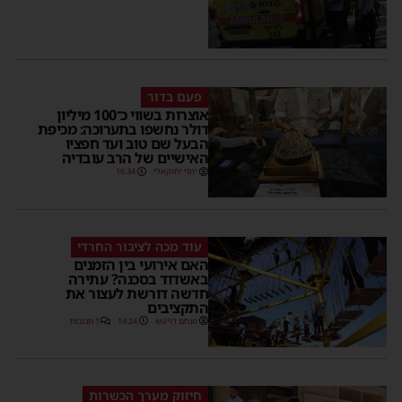
פעם בדור
אוצרות בשווי כ־100 מיליון
דולר נחשפו בתערוכה: מכיפת
הבעל שם טוב ועד חפציו
האישיים של הרב עובדיה
יוסי יחזקאלי
16:34
עוד מכה לציבור החרדי
האם אירועי בין הזמנים
באשדוד בסכנה? עתירה
חדשה דורשת לעצור את
התקציבים
מנחם דויטש
14:24
1 תגובות
חיזוק מערך הכשרות