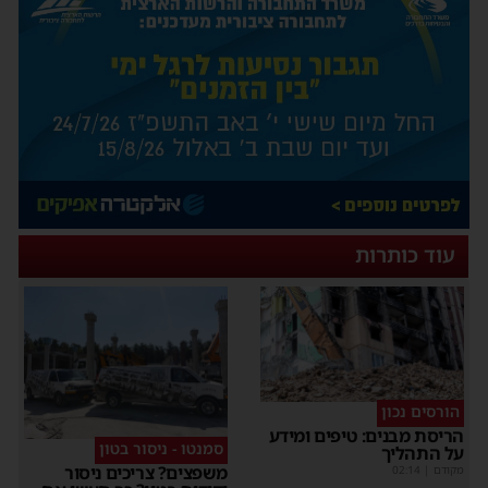
עוד כותרות
הורסים נכון
הריסת מבנים: טיפים ומידע
סמנטו - ניסור בטון
על התהליך
משפצים? צריכים ניסור
מקודם
|
02:14