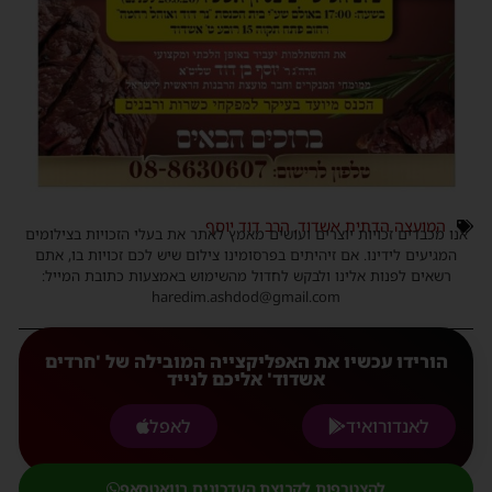
המועצה הדתית אשדוד
,
הרב דוד יוסף
אנו מכבדים זכויות יוצרים ועושים מאמץ לאתר את בעלי הזכויות בצילומים
המגיעים לידינו. אם זיהיתים בפרסומינו צילום שיש לכם זכויות בו, אתם
רשאים לפנות אלינו ולבקש לחדול מהשימוש באמצעות כתובת המייל:
haredim.ashdod@gmail.com
הורידו עכשיו את האפליקצייה המובילה של 'חרדים
אשדוד' אליכם לנייד
לאנדורואיד
לאפל
להצטרפות לקבוצת העדכונים בוואטסאפ