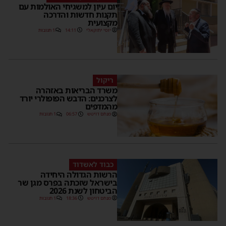
יום עיון למשגיחי האולמות עם
תקנות חדשות והדרכה
מקצועית
יוסי יחזקאלי
14:11
1 תגובות
ריקול
משרד הבריאות באזהרה
לצרכנים: הדבש הפופולרי יורד
מהמדפים
מנחם דויטש
06:57
1 תגובות
כבוד לאשדוד
הרשות הגדולה היחידה
בישראל שזכתה בפרס מגן שר
הביטחון לשנת 2026
מנחם דויטש
18:36
1 תגובות