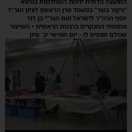
המועצה הדתית יוזמת השתלמות בנושא
"ניקור בשר" במעמד מרן הראשון לציון הגר"ד
יוסף הרה"ר לישראל ועם הגר"י בן דוד
ממומחי המנקרים ברבנות הראשית • השיעור
שכולם מצפים לו - יום חמישי יב' סיון