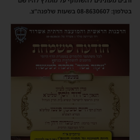
ורבים מעונינים להשתתף על מומלץ להירשם
בטלפון: 08-8630607 בשעות שלפנה"צ.