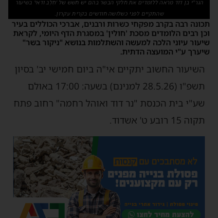
הגר"י בן דוד מראה ללומדים את חלקי הבשר בהם יש חשש של 'חֵלֶב ודאי' בשיעור
שהתקיים לפני כשלושה חודשים בקרית עקרון.
תכונה רבה בקרב מפקחי כשרות ורבנים, אברכי הכוללים בעיר
וכן רבים הלומדים מסכת 'חולין' במסגרת הדף היומי, לקראת
שיעור עיוני הלכה למעשה והשתלמות בנושא "ניקור בשר"
שיערך ע"י המועצה הדתית.
השיעור החשוב יתקיים אי"ה ביום חמישי יב' בסיון
תשפ"ו (28.5.26 למנינם) בשעה: 17:00 באולם
שע"י בית הכנסת "נר דוד ואוהל רחמה" רחוב פתח
תקוה 15 רובע ט' אשדוד.