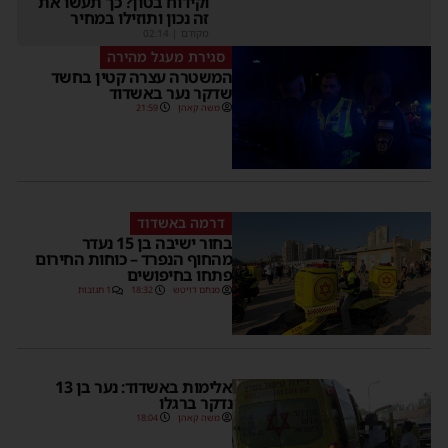
וקידוח בטון? כך תעשו את
זה נכון ותוזילו במחיר
מקודם
|
02:14
סגירת מעגל מהירה
המשטרה עצרה קטין בחשד
שדקר נער באשדוד
משה קאהן
21:59
דרמה באשדוד
בחור ישיבה בן 15 נעדר
מהחוף הנפרד – כוחות החירום
פתחו בחיפושים
מנחם דויטש
18:32
1 תגובות
אלימות באשדוד: נער בן 13
נדקר ברגלו
משה קאהן
18:04