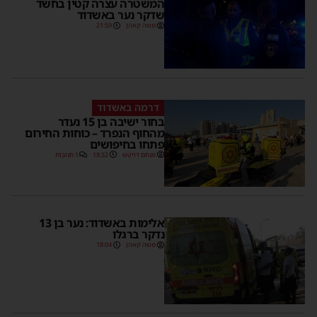
המשטרה עצרה קטין בחשד
שדקר נער באשדוד
משה קאהן
21:59
דרמה באשדוד
בחור ישיבה בן 15 נעדר
מהחוף הנפרד – כוחות החירום
פתחו בחיפושים
מנחם דויטש
18:32
1 תגובות
אלימות באשדוד: נער בן 13
נדקר ברגלו
משה קאהן
18:04