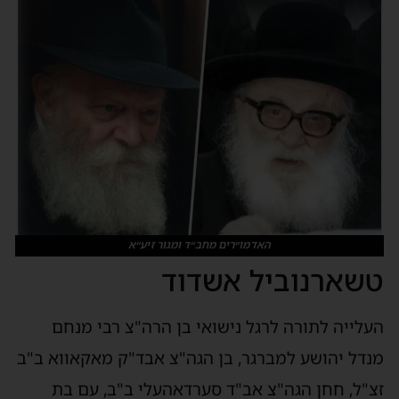
האדמו״רים מחב״ד ומגור זיע״א
טשארנוביל אשדוד
העלייה לתורה לרגל נישואי בן הרה"צ רבי מנחם
מנדל יהושע למברגר, בן הגה"צ אבד"ק מאקאווא ב"ב
זצ"ל, חחן הגה"צ אב"ד סערדאהעלי ב"ב, עם בת