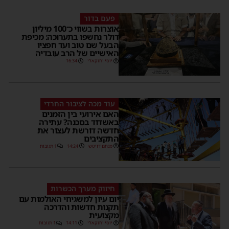
פעם בדור
אוצרות בשווי כ־100 מיליון
דולר נחשפו בתערוכה: מכיפת
הבעל שם טוב ועד חפציו
האישיים של הרב עובדיה
יוסי יחזקאלי
16:34
עוד מכה לציבור החרדי
האם אירועי בין הזמנים
באשדוד בסכנה? עתירה
חדשה דורשת לעצור את
התקציבים
מנחם דויטש
14:24
1 תגובות
חיזוק מערך הכשרות
יום עיון למשגיחי האולמות עם
תקנות חדשות והדרכה
מקצועית
יוסי יחזקאלי
14:11
1 תגובות