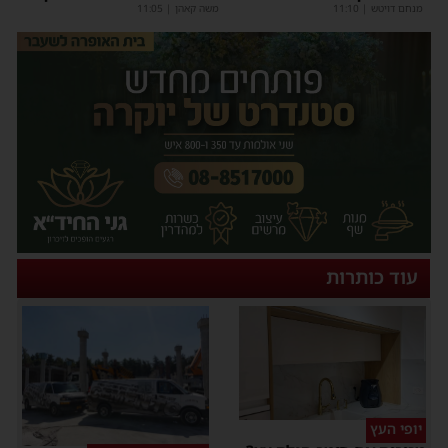
מנחם דויטש
|
11:10
משה קאהן
|
11:05
עוד כותרות
יופי העץ