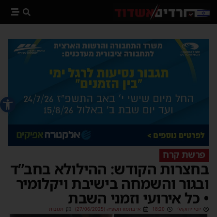
פתח סרג
פרשת קרח
בחצרות הקודש: ההילולא בחב”ד
ובגור והשמחה בישיבת ויקלומיר
• כל אירועי וזמני השבת
יוסי יחזקאלי
18:20
א׳ בתמוז תשפ״ה (27/06/2025)
תגובות