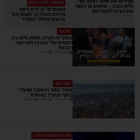
מכירים את חומר הגלם עץ?
סמנטו - ניסור בטון
ללא הבנה – שימוש בו יהפוך
משפצים? צריכים ניסור
את הבית לקצת ישן
וקידוח בטון? כך תעשו את
מקודם
|
02:14
זה נכון ותוזילו במחיר
מקודם
|
02:14
היכונו
במוצ”ש הקרוב: מופע סיום בין
הזמנים של 'המרכז למורשת'
ו'מהות'
מנחם דויטש
11:01
סוף טוב
אותר בחור הישיבה שנעדר
בחוף הנפרד באשדוד
מנחם דויטש
22:08
3 תגובות
סגירת מעגל מהירה