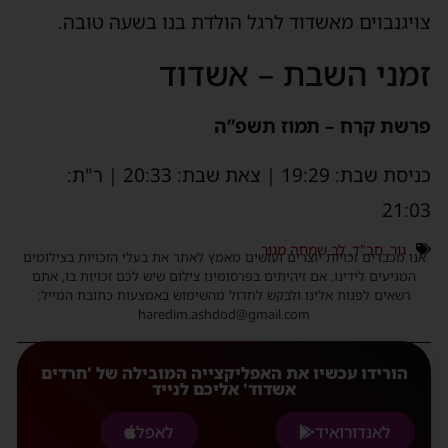
צויגנבוים מאשדוד לרגל הולדת בנו בשעה טובה.
זמני השבת – אשדוד
פרשת קרח – תמוז תשפ”ה
כניסת שבת: 19:29 | צאת שבת: 20:33 | ר"ת:
21:03
גור
,
חב"ד
,
לב שמחה מגור
אנו מכבדים זכויות יוצרים ועושים מאמץ לאתר את בעלי הזכויות בצילומים
המגיעים לידינו. אם זיהיתים בפרסומינו צילום שיש לכם זכויות בו, אתם
רשאים לפנות אלינו ולבקש לחדול מהשימוש באמצעות כתובת המייל:
haredim.ashdod@gmail.com
הורידו עכשיו את האפליקצייה המובילה של 'חרדים
אשדוד' אליכם לנייד
לאנדורואיד
לאפל