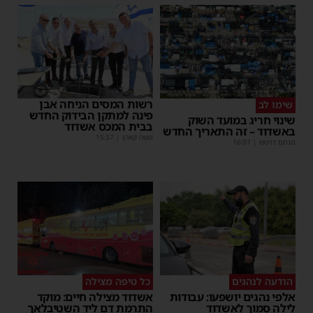
רשות המסים הניחה אבן
שימו לב
פינה למתקן הבידוק החדש
שינוי חריג במועד השוק
בבית המכס אשדוד
באשדוד – זה התאריך החדש
משה קאהן
|
15:37
מנחם דויטש
|
16:07
הודעה לנהגים
כל טיפה מצילה
אלפי נהגים יושפעו: עבודות
אשדוד מצילה חיים: מוקד
לילה סמוך לאשדוד
התרמת דם ליד השטיבלאך