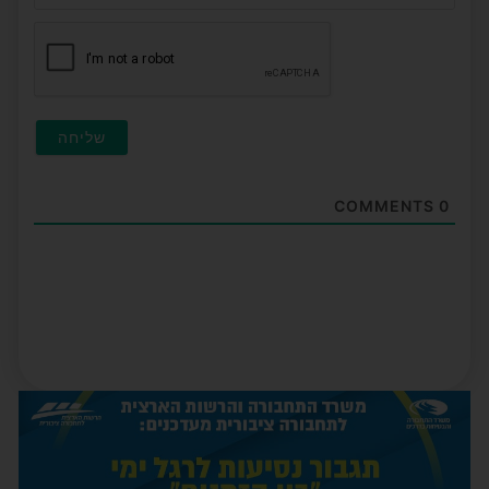
(לא
חובה
COMMENTS
0