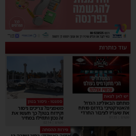
עוד כותרות
יש לאן לצאת
סמנטו - ניסור בטון
מתחם הבאולינג הגדול
והאטרקטיבי בדרום פותח
משפצים? צריכים ניסור
את שעריו לציבור החרדי
וקידוח בטון? כך תעשו את
זה נכון ותוזילו במחיר
מקודם
|
01:35
מקודם
|
02:14
פירות ההסתה
אימה באשדוד: בחור ישיבה בן