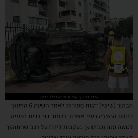
הרכב ההפוך. קרדיט: מד״א הצלה דרום
הבוקר (שישי) דקות ספורות לאחר השעה 6 הוזעקו
כוחות ההצלה בעיר אשדוד לרחוב בני ברית בפנייה
למשה סנה (כביש s) בעקבות דיווח על רכב שהתהפך
לאחר שהנהג ככל הנראה איבד שליטה.