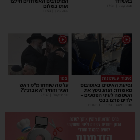
באשדוד
המתנדבים האשדודים חילצו
אותו בשלום
משה קאהן
|
17:31
משה קאהן
|
11:53
1
1
איבוד עשתונות
צפו
נסיעת האימים באוטובוס
על מה שוחחו מ"מ ראש
מאשדוד: הנהג ניפץ את
העיר והחיד"א אברג׳ל?
השמשה לעיני הנוסעים –
יוסי יחזקאלי
|
23:37
ילדים פרצו בבכי
מנחם דויטש
|
11:34
| 1 תגובות