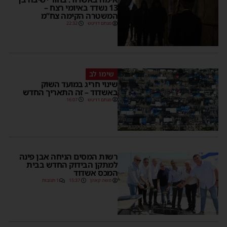
13 נשדד באיומי רצח –
המשטרה הקימה צח”מ
מנחם דויטש
22:32
שימו לב
שינוי חריג במועד השוק
באשדוד – זה התאריך החדש
מנחם דויטש
16:07
רשות המסים הניחה אבן פינה
למתקן הבידוק החדש בבית
המכס אשדוד
משה קאהן
15:37
1 תגובות