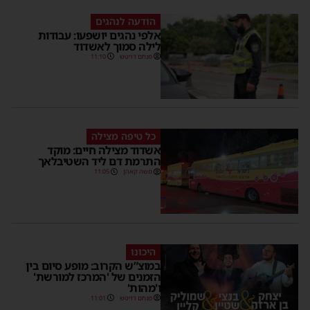
הודעה לנהגים
אלפי נהגים יושפעו: עבודות
לילה סמוך לאשדוד
מנחם דויטש
11:10
כל טיפה מצילה
אשדוד מצילה חיים: מוקד
התרמת דם ליד השטיבלאך
משה קאהן
11:05
היכונו
במוצ”ש הקרוב: מופע סיום בין
הזמנים של 'המרכז למורשת'
ו'מהות'
מנחם דויטש
11:01