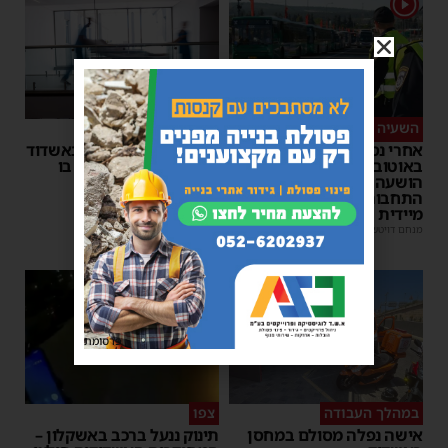
1
השעיה מיידית
ליבו שב לפעום
אחרי נסיעת האימים
אדם התמוטט בביתו באשדוד
באוטובוס מאשדוד: הנהג
– כוחות ההצלה ביצעו בו
הושעה מתפקידו – משרד
פעולות החייאה
התחבורה הורה על בדיקה
מנחם דויטש
|
17:35
מיידית
מנחם דויטש
|
17:44
1
פרסומת
במהלך העבודה
צפו
אישה נפלה מסולם במחסן
תינוק ננעל ברכב באשקלון –