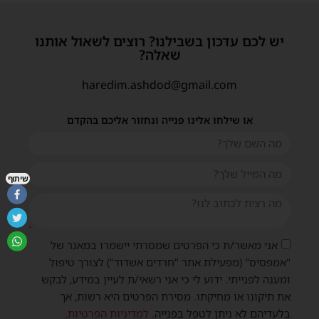
יש לכם עדכון בשבילנו? רוצים לשאול אותנו
שאלה?
haredim.ashdod@gmail.com
או שילחו אלינו פנייה ונחזור אליכם בהקדם
שיתוף
אני מאשר/ת כי הפרטים שמסרתי יישמרו במאגר של
"אמפסיס" (מפעילת אתר "חרדים אשדוד") לצורך טיפול
ומענה לפנייתי. ידוע לי כי אני רשאי/ת לעיין במידע, לבקש
את תיקונו או מחיקתו. מסירת הפרטים היא רשות, אך
בלעדיהם לא ניתן לטפל בפנייה.
למדיניות הפרטיות
.