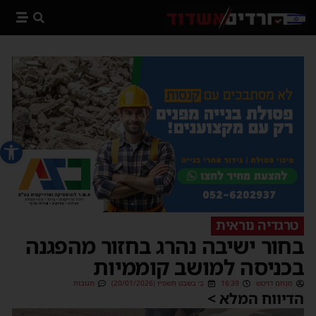
פתח סרג
טרגדיה נוראית
בחור ישיבה נהרג בחזור מהפגנה
בכניסה למושב קוממיות
מנחם דויטש
16:39
ב׳ בשבט תשפ״ו (20/01/2026)
תגובות
הדיווח המלא >