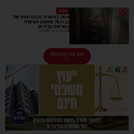
עצוב
1
אסון באשדוד: נקבע מותו של
בן ה-78 שנפצע אנושות
בשריפה בדירתו
מנחם דויטש
09:38
טען עוד כתבות