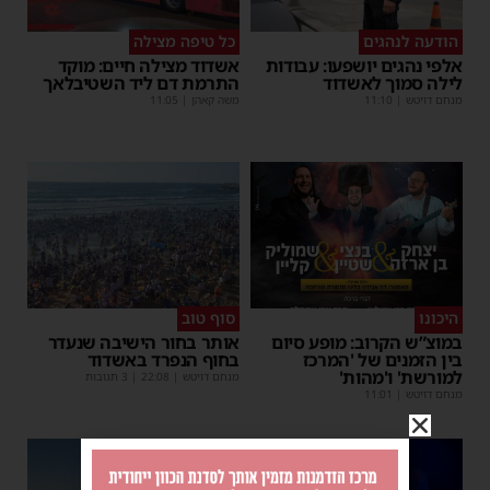
הודעה לנהגים
כל טיפה מצילה
אלפי נהגים יושפעו: עבודות
אשדוד מצילה חיים: מוקד
לילה סמוך לאשדוד
התרמת דם ליד השטיבלאך
מנחם דויטש
|
11:10
משה קאהן
|
11:05
היכונו
סוף טוב
במוצ”ש הקרוב: מופע סיום
אותר בחור הישיבה שנעדר
בין הזמנים של 'המרכז
בחוף הנפרד באשדוד
למורשת' ו'מהות'
מנחם דויטש
|
22:08
| 3 תגובות
מנחם דויטש
|
11:01