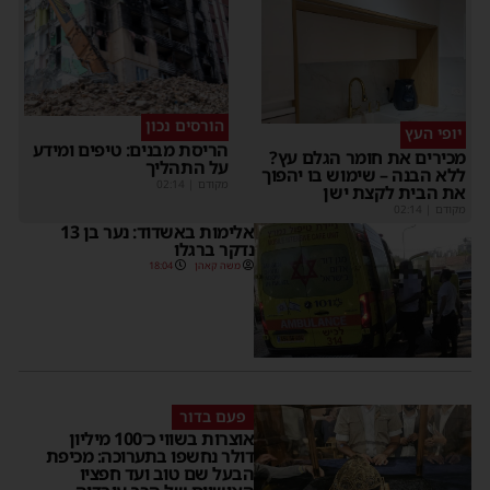
הורסים נכון
יופי העץ
הריסת מבנים: טיפים ומידע
מכירים את חומר הגלם עץ?
על התהליך
ללא הבנה – שימוש בו יהפוך
מקודם
|
02:14
את הבית לקצת ישן
מקודם
|
02:14
אלימות באשדוד: נער בן 13
נדקר ברגלו
משה קאהן
18:04
פעם בדור
אוצרות בשווי כ־100 מיליון
דולר נחשפו בתערוכה: מכיפת
הבעל שם טוב ועד חפציו