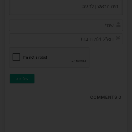
שם*
דוא"ל
(לא
חובה
COMMENTS
0