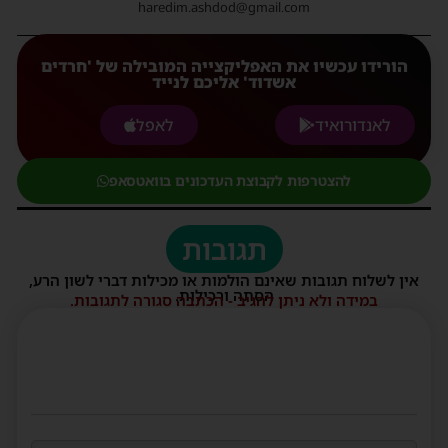
haredim.ashdod@gmail.com
הורידו עכשיו את האפליקצייה המובילה של 'חרדים
אשדוד' אליכם לנייד
לאנדורואיד
לאפל
להצטרפות לקבוצת העדכונים בוואטסאפ
תגובות
אין לשלוח תגובות שאינם הולמות או מכילות דברי לשון הרע,
הסתה ורכילות.
במידה ולא ניתן להגיב - הכתבה סגורה לתגובות.