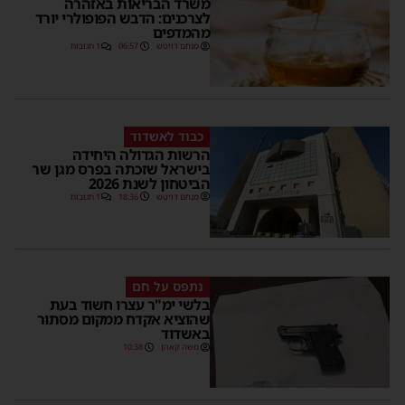
משרד הבריאות באזהרה
לצרכנים: הדבש הפופולרי יורד
מהמדפים
מנחם דויטש
06:57
1 תגובות
כבוד לאשדוד
הרשות הגדולה היחידה
בישראל שזכתה בפרס מגן שר
הביטחון לשנת 2026
מנחם דויטש
18:36
1 תגובות
נתפס על חם
בלשי ימ"ר עצרו חשוד בעת
שהוציא אקדח ממקום מסתור
באשדוד
משה קאהן
10:38