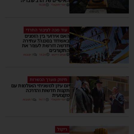
האישיים של הרב עובדיה
יוסי יחזקאלי
16:34
עוד מכה לציבור החרדי
האם אירועי בין הזמנים
באשדוד בסכנה? עתירה
חדשה דורשת לעצור את
התקציבים
מנחם דויטש
14:24
1 תגובות
חיזוק מערך הכשרות
יום עיון למשגיחי האולמות עם
תקנות חדשות והדרכה
מקצועית
יוסי יחזקאלי
14:11
1 תגובות
ריקול