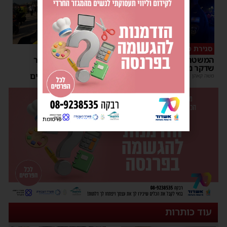
סגירת מעגל מהירה
דרמה באשדוד
המשטרה עצרה קטין בחשד
בחור ישיבה בן 15 נעדר
שדקר נער באשדוד
מהחוף הנפרד – כוחות
החירום פתחו בחיפושים
משה קאהן
|
21:59
מנחם דויטש
|
18:32
| 1 תגובות
פרסומת
עוד כותרות