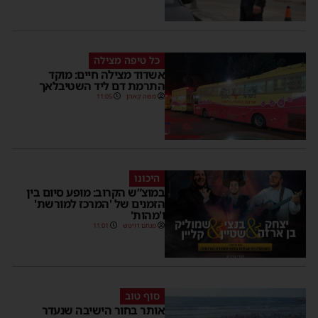
כל טיפה מצילה
אשדוד מצילה חיים: מוקד
התרמת דם ליד השטיבלאך
משה קאהן
11:05
היכונו
במוצ”ש הקרוב: מופע סיום בין
הזמנים של 'המרכז למורשת'
ו'מהות'
מנחם דויטש
11:01
סוף טוב
אותר בחור הישיבה שנעדר