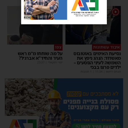
1
1
פרסומת
איבוד עשתונות
צפו
נסיעת האימים באוטובוס
על מה שוחחו מ"מ ראש
מאשדוד: הנהג ניפץ את
העיר והחיד"א אברג׳ל?
השמשה לעיני הנוסעים –
יוסי יחזקאלי
|
23:37
ילדים פרצו בבכי
מנחם דויטש
|
11:34
| 1 תגובות