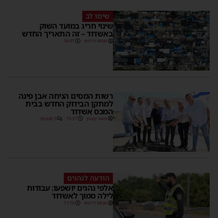
שימו לב
שינוי חריג במועד השוק
באשדוד – זה התאריך החדש
מנחם דויטש
16:07
רשות המסים הניחה אבן פינה
למתקן הבידוק החדש בבית
המכס אשדוד
משה קאהן
15:37
1 תגובות
הודעה לנהגים
אלפי נהגים יושפעו: עבודות
לילה סמוך לאשדוד
מנחם דויטש
11:10