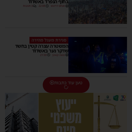
בחוף הנפרד באשדוד
מנחם דויטש
22:08
3 תגובות
סגירת מעגל מהירה
המשטרה עצרה קטין בחשד
שדקר נער באשדוד
משה קאהן
21:59
טען עוד כתבות