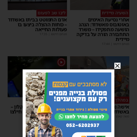
השעיה מיידית
ליבו שב לפעום
אחרי נסיעת האימים
אדם התמוטט בביתו באשדוד
באוטובוס מאשדוד: הנהג
– כוחות ההצלה ביצעו בו
הושעה מתפקידו – משרד
פעולות החייאה
התחבורה הורה על בדיקה
מנחם דויטש
|
17:35
מיידית
מנחם דויטש
|
17:44
1
במהלך העבודה
צפו
אישה נפלה מסולם במחסן
תינוק ננעל ברכב באשקלון –
באשדוד
המתנדבים האשדודים חילצו
אותו בשלום
משה קאהן
|
17:31
משה קאהן
|
11:53