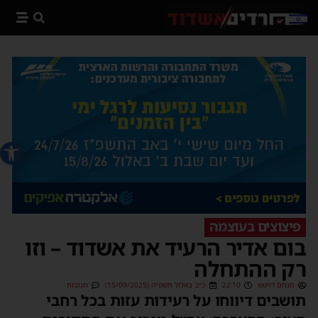
פתח סרג
פיצוצים בעוצמה
בום אדיר הרעיד את אשדוד – וזו
רק ההתחלה
מנחם דויטש
22:10
כ״ב באלול תשפ״ה (15/09/2025)
תגובות
תושבים דיווחו על רעידות עזות בכל רחבי