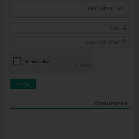
שם*
דוא"ל
(לא
חובה
COMMENTS
0