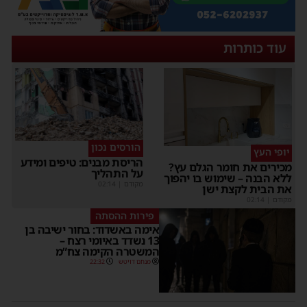
עוד כותרות
הורסים נכון
יופי העץ
הריסת מבנים: טיפים ומידע
מכירים את חומר הגלם עץ?
על התהליך
ללא הבנה – שימוש בו יהפוך
מקודם
|
02:14
את הבית לקצת ישן
מקודם
|
02:14
פירות ההסתה
אימה באשדוד: בחור ישיבה בן
13 נשדד באיומי רצח –
המשטרה הקימה צח”מ
מנחם דויטש
22:32