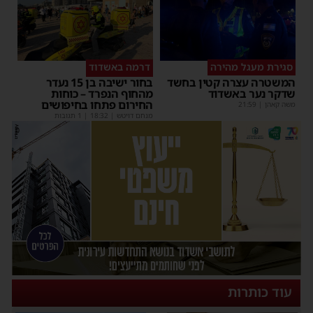
סגירת מעגל מהירה
דרמה באשדוד
המשטרה עצרה קטין בחשד
בחור ישיבה בן 15 נעדר
שדקר נער באשדוד
מהחוף הנפרד – כוחות
החירום פתחו בחיפושים
משה קאהן
|
21:59
מנחם דויטש
|
18:32
| 1 תגובות
עוד כותרות