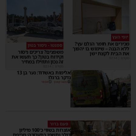
יופי העץ
מכירים את חומר הגלם עץ?
סמנטו - ניסור בטון
ללא הבנה – שימוש בו יהפוך
משפצים? צריכים ניסור
את הבית לקצת ישן
וקידוח בטון? כך תעשו את
מקודם
|
02:14
זה נכון ותוזילו במחיר
מקודם
|
02:14
אלימות באשדוד: נער בן 13
נדקר ברגלו
משה קאהן
18:04
פעם בדור
אוצרות בשווי כ־100 מיליון
דולר נחשפו בתערוכה: מכיפת