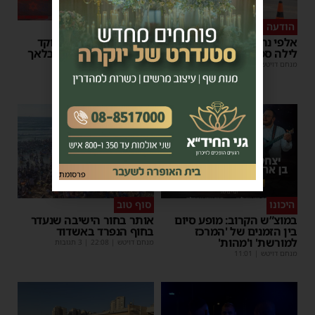
הודעה לנהגים
כל טיפה מצילה
אלפי נהגים יושפעו: עבודות
אשדוד מצילה חיים: מוקד
לילה סמוך לאשדוד
התרמת דם ליד השטיבלאך
מנחם דויטש
|
11:10
משה קאהן
|
11:05
פרסומת
היכונו
סוף טוב
במוצ”ש הקרוב: מופע סיום
אותר בחור הישיבה שנעדר
בין הזמנים של 'המרכז
בחוף הנפרד באשדוד
למורשת' ו'מהות'
מנחם דויטש
|
22:08
| 3 תגובות
מנחם דויטש
|
11:01