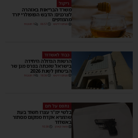
ריקול
משרד הבריאות באזהרה
לצרכנים: הדבש הפופולרי יורד
מהמדפים
מנחם דויטש
06:57
1 תגובות
כבוד לאשדוד
הרשות הגדולה היחידה
בישראל שזכתה בפרס מגן שר
הביטחון לשנת 2026
מנחם דויטש
18:36
1 תגובות
נתפס על חם
בלשי ימ"ר עצרו חשוד בעת
שהוציא אקדח ממקום מסתור
באשדוד
משה קאהן
10:38