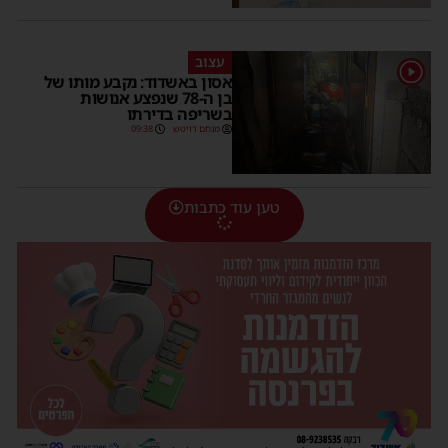
עצוב
1
אסון באשדוד: נקבע מותו של
בן ה-78 שנפצע אנושות
בשריפה בדירתו
מנחם דויטש
09:38
טען עוד כתבות