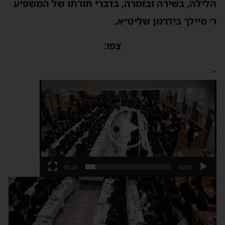
הלילה, בשירה ובזמרה, בדברי תורתו של המשפיע
ר׳ מיילך בידרמן שליט״א.
צפו:
-
נגן
וידאו
00:26
00:00
נגן
וידאו