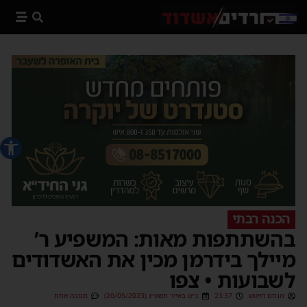
פתח סרג
הכנה רבתי
בהשתתפות מאות: המשפיע ר’
מיילך בידרמן מכין את האשדודים
לשבועות • צפו
מנחם דויטש
23:37
כ״ט באייר תשפ״ג (20/05/2023)
תגובה אחת