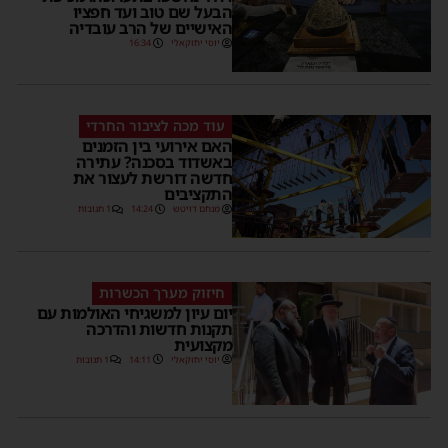
הבעל שם טוב ועד חפציו
האישיים של הרב עובדיה
יוסי יחזקאלי
16:34
עוד מכה לציבור החרדי
האם אירועי בין הזמנים
באשדוד בסכנה? עתירה
חדשה דורשת לעצור את
התקציבים
מנחם דויטש
14:24
1 תגובות
חיזוק מערך הכשרות
יום עיון למשגיחי האולמות עם
תקנות חדשות והדרכה
מקצועית
יוסי יחזקאלי
14:11
1 תגובות