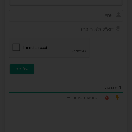
שם*
דוא"ל
(לא
חובה
1
תגובה
החדשות ביותר