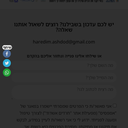
יש לכם עדכון בשבילנו? רוצים לשאול אותנו
שאלה?
haredim.ashdod@gmail.com
שיתוף
או שילחו אלינו פנייה ונחזור אליכם בהקדם
אני מאשר/ת כי הפרטים שמסרתי יישמרו במאגר של
"אמפסיס" (מפעילת אתר "חרדים אשדוד") לצורך טיפול
ומענה לפנייתי. ידוע לי כי אני רשאי/ת לעיין במידע, לבקש
את תיקונו או מחיקתו. מסירת הפרטים היא רשות, אך