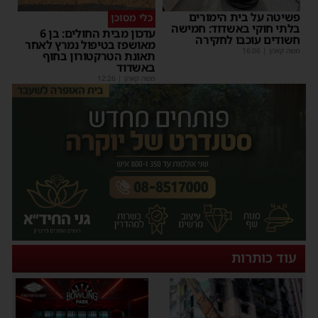
פשיטה על בית הימורים
כלי מסוכן
בלתי חוקי באשדוד: חמישה
עדכון מבית החולים: בן 6
חשודים עוכבו לחקירה
מאושפז בטיפול נמרץ לאחר
משה קאהן
|
16:06
תאונת הטרקטורון בחוף
באשדוד
משה קאהן
|
12:26
עוד כותרות