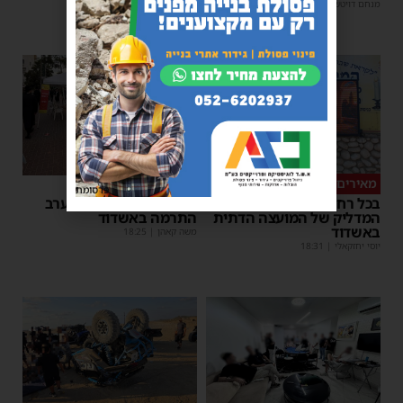
מנחם דויטש
|
08:07
1
מאירים את השבת
מצילי חיים
פרסומת
בכל רחבי העיר: המיזם
150 מנות דם נתרמו בערב
המדליק של המועצה הדתית
התרמה באשדוד
באשדוד
משה קאהן
|
18:25
יוסי יחזקאלי
|
18:31