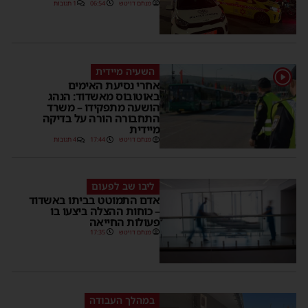
מנחם דויטש
06:54
1 תגובות
השעיה מיידית
1
אחרי נסיעת האימים
באוטובוס מאשדוד: הנהג
הושעה מתפקידו – משרד
התחבורה הורה על בדיקה
מיידית
מנחם דויטש
17:44
4 תגובות
ליבו שב לפעום
אדם התמוטט בביתו באשדוד
– כוחות ההצלה ביצעו בו
פעולות החייאה
מנחם דויטש
17:35
במהלך העבודה