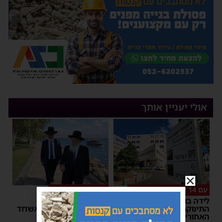
אולי יעניין אותך
עם 14 אנשי צוות רפואיים
אסונות בין הזמנים
לידה בדרך לבית החולים:
"אני מתחנן": קריאתו
התינוקת נולדה במושב
הכאובה של רב העיר אשדוד
האחורי של הרכב
יוסי יחזקאלי
|
18:35