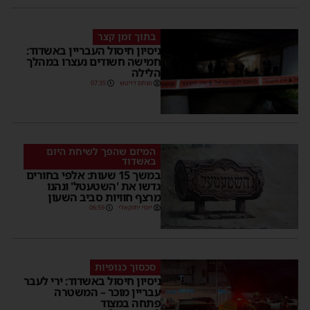
בתוך זמן קצר
ניסיון חיסול העבריין באשדוד:
חמישה חשודים נעצרו במהלך
הלילה
מנחם דויטש
07:35
המיזם שהפך לשיחת היום
באשדוד
במשך 15 שעות: אלפי בחורים
גדשו את 'השטעטל' ונהנו
מרצף חוויות סביב השעון
יוסי יחזקאלי
06:59
סכסוך כנופיות
ניסיון חיסול באשדוד: ירי לעבר
עבריין מוכר – המשטרה
פתחה במצוד