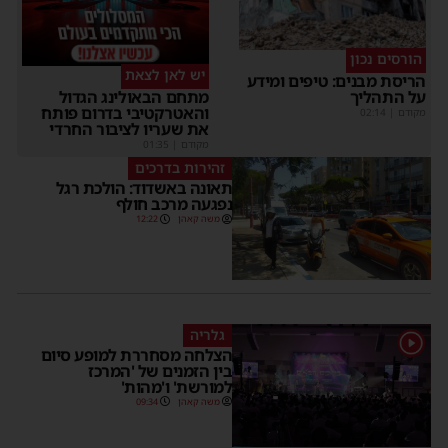
הורסים נכון
יש לאן לצאת
הריסת מבנים: טיפים ומידע
על התהליך
מתחם הבאולינג הגדול
והאטרקטיבי בדרום פותח
מקודם
|
02:14
את שעריו לציבור החרדי
מקודם
|
01:35
זהירות בדרכים
תאונה באשדוד: הולכת רגל
נפגעה מרכב חולף
משה קאהן
12:22
גלריה
1
הצלחה מסחררת למופע סיום
בין הזמנים של 'המרכז
למורשת' ו'מהות'
משה קאהן
09:34