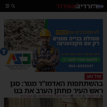
פתח סרג
מזל טוב
בהשתתפות האדמו”ר מגור: סגן
ראש העיר מחתן הערב את בנו
יוסי יחזקאלי
21:05
ו׳ באלול תשפ״ד (09/09/2024)
תגובה אחת