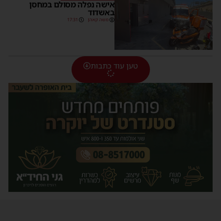
אישה נפלה מסולם במחסן
באשדוד
משה קאהן
17:31
טען עוד כתבות