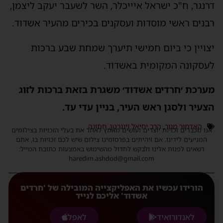
דרנגר, ח"כ ישראל איייכלר, השר לשעבר יעקב ליצמן,
רבנים ראשי מוסדות ועסקנים בכירים מהעיר אשדוד.
יצויין כי ביום חמישי תיערך שמחת שבע ברכות
לעסקונה המקומית באשדוד.
מערכת ׳חרדים אשדוד׳ משגרת בזאת ברכות לזוג
הצעיר ולסגן ראש העיר, בניין עדי עד.
האדמור מגור
,
הרב יחיאל וינגרטן
,
חתונה
אנו מכבדים זכויות יוצרים ועושים מאמץ לאתר את בעלי הזכויות בצילומים
המגיעים לידינו. אם זיהיתים בפרסומינו צילום שיש לכם זכויות בו, אתם
רשאים לפנות אלינו ולבקש לחדול מהשימוש באמצעות כתובת המייל:
haredim.ashdod@gmail.com
הורידו עכשיו את האפליקצייה המובילה של 'חרדים
אשדוד' אליכם לנייד
לאנדורואיד
לאפל