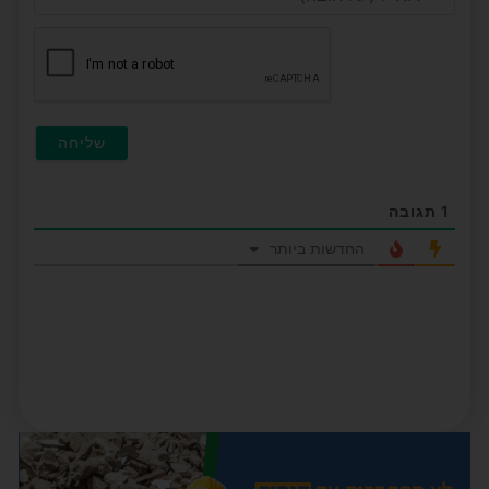
(לא
חובה
1
תגובה
החדשות ביותר