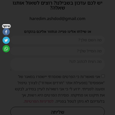
יש לכם עדכון בשבילנו? רוצים לשאול אותנו
שאלה?
haredim.ashdod@gmail.com
שיתוף
או שילחו אלינו פנייה ונחזור אליכם בהקדם
אני מאשר/ת כי הפרטים שמסרתי יישמרו במאגר של
"אמפסיס" (מפעילת אתר "חרדים אשדוד") לצורך טיפול
ומענה לפנייתי. ידוע לי כי אני רשאי/ת לעיין במידע, לבקש
את תיקונו או מחיקתו. מסירת הפרטים היא רשות, אך
בלעדיהם לא ניתן לטפל בפנייה.
למדיניות הפרטיות
.
שליחה