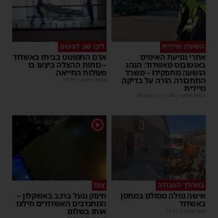
השעיה מיידית
ליבו שב לפעום
אחרי נסיעת האימים
אדם התמוטט בביתו באשדוד
באוטובוס מאשדוד: הנהג
– כוחות ההצלה ביצעו בו
הושעה מתפקידו – משרד
פעולות החייאה
התחבורה הורה על בדיקה
מנחם דויטש
|
17:35
מיידית
מנחם דויטש
|
17:44
| 3 תגובות
1
במהלך העבודה
צפו
אישה נפלה מסולם במחסן
תינוק ננעל ברכב באשקלון –
באשדוד
המתנדבים האשדודים חילצו
אותו בשלום
משה קאהן
|
17:31