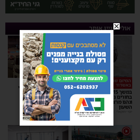
אולי יעניין אותך
המיזם שהפך לשיחת היום
סכסוך כנופיות
באשדוד
ניסיון חיסול באשדוד: ירי
במשך 15 שעות: אלפי
לעבר עבריין מוכר –
בחורים גדשו את 'השטעטל'
המשטרה פתחה במצוד
ונהנו מרצף חוויות סביב
מנחם דויטש
|
06:54
השעון
יוסי יחזקאלי
|
06:59
פרסומת
1