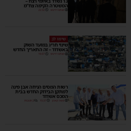
13 נשדד באיומי רצח –
המשטרה הקימה צח”מ
מנחם דויטש
22:32
שימו לב
שינוי חריג במועד השוק
באשדוד – זה התאריך החדש
מנחם דויטש
16:07
רשות המסים הניחה אבן פינה
למתקן הבידוק החדש בבית
המכס אשדוד
משה קאהן
15:37
2 תגובות