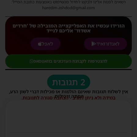
רשאים לפנות אלינו ולבקש לחדול מהשימוש באמצעות כתובת המייל:
haredim.ashdod@gmail.com
הורידו עכשיו את האפליקצייה המובילה של 'חרדים
אשדוד' אליכם לנייד
לאנדורואיד
לאפל
להצטרפות לקבוצת העדכונים בוואטסאפ
2 תגובות
אין לשלוח תגובות שאינם הולמות או מכילות דברי לשון הרע,
הסתה ורכילות.
במידה ולא ניתן להגיב - הכתבה סגורה לתגובות.