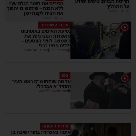
ריסת מבנים: טיפים ומידע
מכירים את חומר הגלם עץ?
ל התהליך
ללא הבנה – שימוש בו יהפוך
קודם
|
02:14
את הבית לקצת ישן
מקודם
|
02:14
איבוד עשתונות
נסיעת האימים באוטובוס
מאשדוד: הנהג ניפץ את
השמשה לעיני הנוסעים –
ילדים פרצו בבכי
מנחם דויטש
11:34
1 תגובות
צפו
על מה שוחחו מ"מ ראש העיר
והחיד"א אברג׳ל?
יוסי יחזקאלי
23:37
פירות ההסתה
אימה באשדוד: בחור ישיבה בן