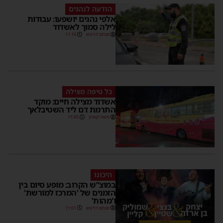
הודעה לנהגים
אלפי נהגים יושפעו: עבודות
לילה סמוך לאשדוד
מנחם דויטש
11:10
כל טיפה מצילה
אשדוד מצילה חיים: מוקד
התרמת דם ליד השטיבלאך
משה קאהן
11:05
היכונו
במוצ”ש הקרוב: מופע סיום בין
הזמנים של 'המרכז למורשת'
ו'מהות'
מנחם דויטש
11:01