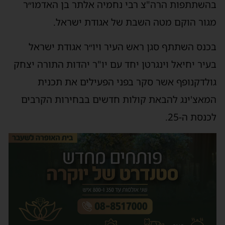
השתתפות הרה"צ רבי נחמיה אלתר בן האדמו״ר
גור הוקם מטה השבת של אגודת ישראל.
כנס השתתף סגן ראש העיר ויו״ר אגודת ישראל
עיר יחיאל וינגרטן יחד עם ‏יו"ר יהדות התורה יצחק
ולדקנופף אשר סקר בפני הפעילים את תכנית
מאצ'ינג להבאת קולות חדשים בבחירות הקרבים
כנסת ה-25.