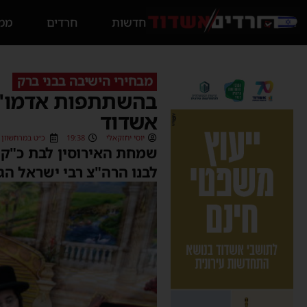
חדשות
חרדים
ממס
מבחירי הישיבה בבני ברק
בהשתתפות אדמו"רים
אשדוד
יוסי יחזקאלי
19:38
כ״ט במרחשוון תשפ״ג (
שמחת האירוסין לבת כ"ק ה
לבנו הרה"צ רבי ישראל הגר