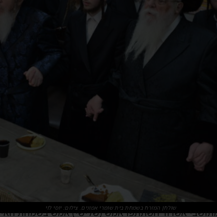
שולחן המזרח בשמחת בית שומרי אמונים. צילום: יוסי לוי
מתושבי אשדוד השתתפו אמש (שלישי) אמש בשמחת האירו