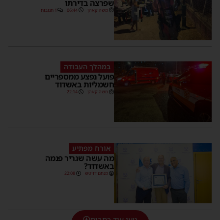
שפרצה בדירתו
משה קאהן
06:44
1 תגובות
במהלך העבודה
פועל נפצע ממספריים
חשמליות באשדוד
משה קאהן
22:14
אורח מפתיע
מה עשה שגריר פנמה
באשדוד?
מנחם דויטש
22:08
טען עוד כתבות