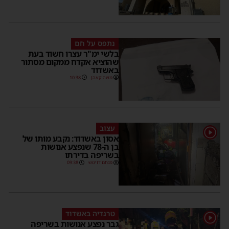
נתפס על חם
בלשי ימ"ר עצרו חשוד בעת
שהוציא אקדח ממקום מסתור
באשדוד
משה קאהן
10:38
עצוב
1
אסון באשדוד: נקבע מותו של
בן ה-78 שנפצע אנושות
בשריפה בדירתו
מנחם דויטש
09:38
טרגדיה באשדוד
1
גבר נפצע אנושות בשריפה