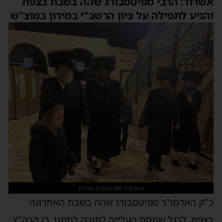
אשדוד: הרבי מפיטסבורג שהה בשבת בצפת
והגיע לתפילה על ציון הרשב"י במירון במוצ"ש
האדמו"ר מפיטסבורג במירון
כ"ק האדמו"ר מפיטסבורג שהה בשבת האחרונה
בצפת, לרגל שמחת העלייה לתורה לחתנו, בן הרה"צ