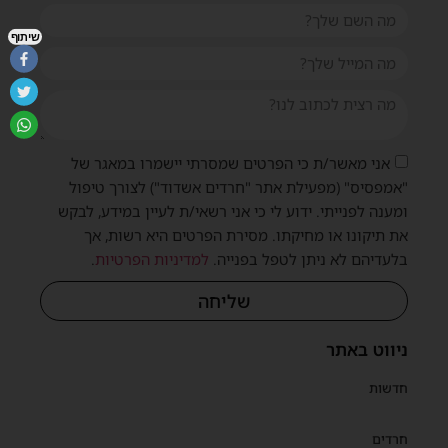
שיתוף
אני מאשר/ת כי הפרטים שמסרתי יישמרו במאגר של
"אמפסיס" (מפעילת אתר "חרדים אשדוד") לצורך טיפול
ומענה לפנייתי. ידוע לי כי אני רשאי/ת לעיין במידע, לבקש
את תיקונו או מחיקתו. מסירת הפרטים היא רשות, אך
בלעדיהם לא ניתן לטפל בפנייה.
למדיניות הפרטיות
.
שליחה
ניווט באתר
חדשות
חרדים