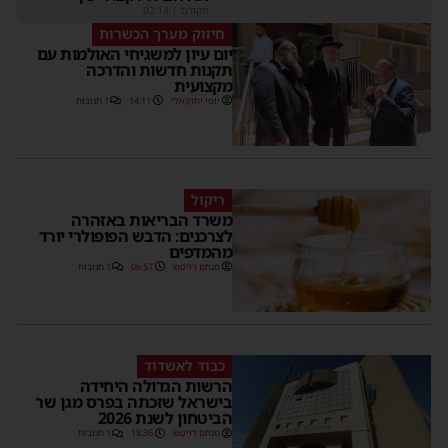
מקודם
|
02:14
חיזוק מערך הכשרות
יום עיון למשגיחי האולמות עם
תקנות חדשות והדרכה
מקצועית
יוסי יחזקאלי
14:11
1 תגובות
ריקול
משרד הבריאות באזהרה
לצרכנים: הדבש הפופולרי יורד
מהמדפים
מנחם דויטש
06:57
1 תגובות
כבוד לאשדוד
הרשות הגדולה היחידה
בישראל שזכתה בפרס מגן שר
הביטחון לשנת 2026
מנחם דויטש
18:36
1 תגובות