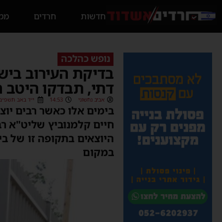
חדשות
חרדים
ממס
נופש כהלכה
בדיקת העירוב בישו
דתי, תבדקו היטב 
אביב נחשוני
14:53
י״ד באב תשפ״ב (1/08/2022
בימים אלו כאשר רבים יוצ
חיים קלמנוביץ שליט"א ר
היוצאים בתקופה זו של בי
במקום