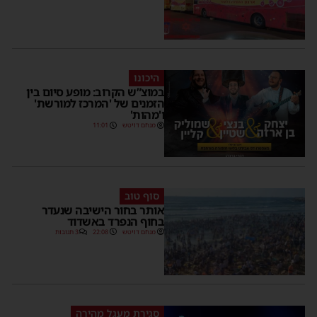
היכונו
במוצ”ש הקרוב: מופע סיום בין
הזמנים של 'המרכז למורשת'
ו'מהות'
מנחם דויטש
11:01
סוף טוב
אותר בחור הישיבה שנעדר
בחוף הנפרד באשדוד
מנחם דויטש
22:08
3 תגובות
סגירת מעגל מהירה