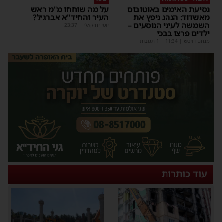
נסיעת האימים באוטובוס
על מה שוחחו מ"מ ראש
מאשדוד: הנהג ניפץ את
העיר והחיד"א אברג׳ל?
השמשה לעיני הנוסעים –
יוסי יחזקאלי
|
23:37
ילדים פרצו בבכי
מנחם דויטש
|
11:34
| 1 תגובות
עוד כותרות