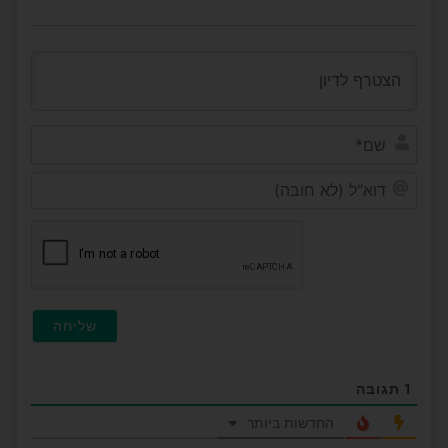
שם*
דוא"ל
(לא
חובה
1
תגובה
החדשות ביותר