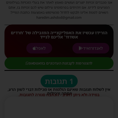
אנו מכבדים זכויות יוצרים ועושים מאמץ לאתר את בעלי הזכויות בצילומים
המגיעים לידינו. אם זיהיתים בפרסומינו צילום שיש לכם זכויות בו, אתם
רשאים לפנות אלינו ולבקש לחדול מהשימוש באמצעות כתובת המייל:
haredim.ashdod@gmail.com
הורידו עכשיו את האפליקצייה המובילה של 'חרדים
אשדוד' אליכם לנייד
לאנדורואיד
לאפל
להצטרפות לקבוצת העדכונים בוואטסאפ
1 תגובות
אין לשלוח תגובות שאינם הולמות או מכילות דברי לשון הרע,
הסתה ורכילות.
במידה ולא ניתן להגיב - הכתבה סגורה לתגובות.