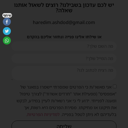
יש לכם עדכון בשבילנו? רוצים לשאול אותנו
שאלה?
שיתוף
haredim.ashdod@gmail.com
או שילחו אלינו פנייה ונחזור אליכם בהקדם
אני מאשר/ת כי הפרטים שמסרתי יישמרו במאגר של
"אמפסיס" (מפעילת אתר "חרדים אשדוד") לצורך טיפול
ומענה לפנייתי. ידוע לי כי אני רשאי/ת לעיין במידע, לבקש
את תיקונו או מחיקתו. מסירת הפרטים היא רשות, אך
בלעדיהם לא ניתן לטפל בפנייה.
למדיניות הפרטיות
.
שליחה