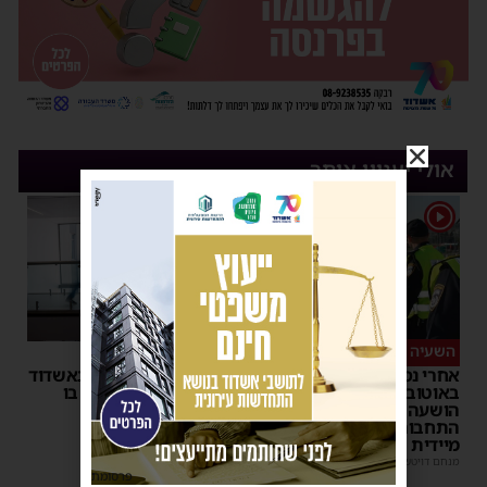
אולי יעניין אותך
1
השעיה מיידית
ליבו שב לפעום
אחרי נסיעת האימים
אדם התמוטט בביתו באשדוד
באוטובוס מאשדוד: הנהג
– כוחות ההצלה ביצעו בו
הושעה מתפקידו – משרד
פעולות החייאה
התחבורה הורה על בדיקה
מנחם דויטש
|
17:35
מיידית
מנחם דויטש
|
17:44
| 1 תגובות
פרסומת