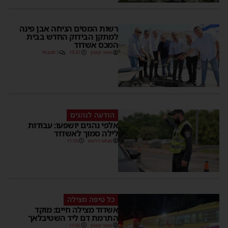
רשות המסים הניחה אבן פינה
למתקן הבידוק החדש בבית
המכס אשדוד
משה קאהן
15:37
1 תגובות
הודעה לנהגים
אלפי נהגים יושפעו: עבודות
לילה סמוך לאשדוד
מנחם דויטש
11:10
כל טיפה מצילה
אשדוד מצילה חיים: מוקד
התרמת דם ליד השטיבלאך
משה קאהן
11:05