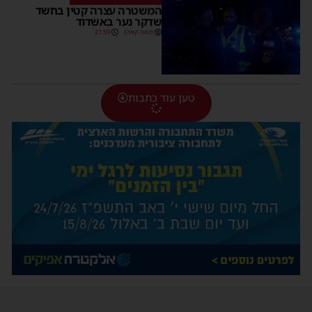
המשטרה עצרה קטין בחשד
שדקר נער באשדוד
משה קאהן
21:59
טען עוד כתבות