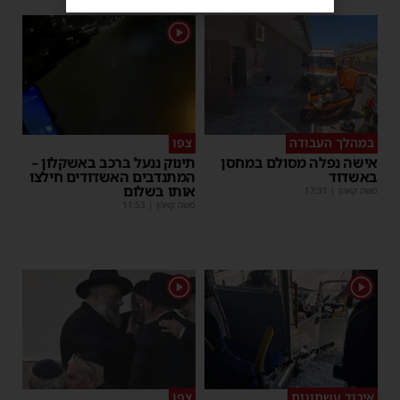
1
במהלך העבודה
צפו
אישה נפלה מסולם במחסן
תינוק ננעל ברכב באשקלון –
באשדוד
המתנדבים האשדודים חילצו
אותו בשלום
משה קאהן
|
17:31
משה קאהן
|
11:53
1
1
איבוד עשתונות
צפו