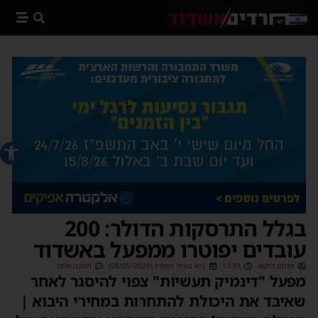
פתח סרג
בגלל התרסקות הדולר: 200
עובדים יפוטרו ממפעל באשדוד
מנחם דויטש
10:39
כ״א באייר תשפ״ו (08/05/2026)
תגובה אחת
מפעל "דינמיק תעשיות" צפוי להיסגר לאחר
שאיבד את היכולת להתחרות במחירי היבוא |