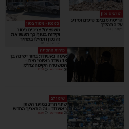
הורסים נכון
הריסת מבנים: טיפים ומידע
סמנטו - ניסור בטון
על התהליך
משפצים? צריכים ניסור
מקודם
|
02:14
וקידוח בטון? כך תעשו את
זה נכון ותוזילו במחיר
מקודם
|
02:14
פירות ההסתה
אימה באשדוד: בחור ישיבה בן
13 נשדד באיומי רצח –
המשטרה הקימה צח”מ
מנחם דויטש
22:32
שימו לב
שינוי חריג במועד השוק
באשדוד – זה התאריך החדש
מנחם דויטש
16:07