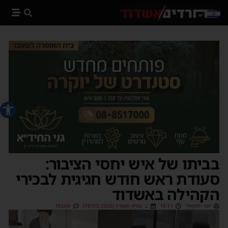
פתח סרג
בביתו של איש יחסי הציבור:
סעודת ראש חודש חגיגית לבכירי
הקהילה באשדוד
יוסי יחזקאלי
16:11
ב׳ בסיון תשפ״ו (18/05/2026)
תגובות