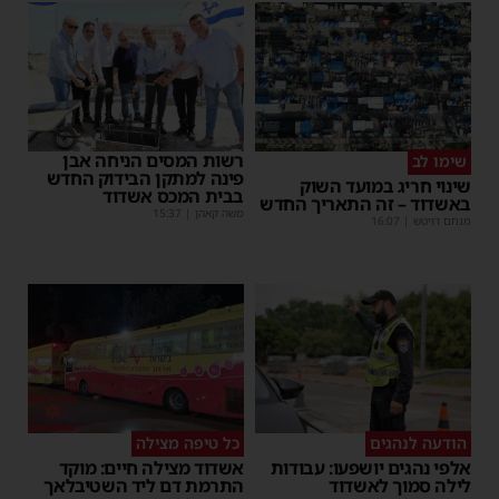
רשות המסים הניחה אבן
שימו לב
פינה למתקן הבידוק החדש
שינוי חריג במועד השוק
בבית המכס אשדוד
באשדוד – זה התאריך החדש
משה קאהן
|
15:37
מנחם דויטש
|
16:07
הודעה לנהגים
כל טיפה מצילה
אלפי נהגים יושפעו: עבודות
אשדוד מצילה חיים: מוקד
לילה סמוך לאשדוד
התרמת דם ליד השטיבלאך