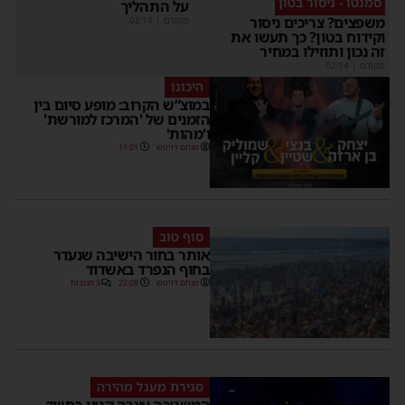
סמנטו - ניסור בטון
על התהליך
משפצים? צריכים ניסור
מקודם
|
02:14
וקידוח בטון? כך תעשו את
זה נכון ותוזילו במחיר
מקודם
|
02:14
היכונו
במוצ”ש הקרוב: מופע סיום בין
הזמנים של 'המרכז למורשת'
ו'מהות'
מנחם דויטש
11:01
סוף טוב
אותר בחור הישיבה שנעדר
בחוף הנפרד באשדוד
מנחם דויטש
22:08
3 תגובות
סגירת מעגל מהירה