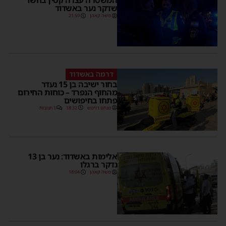
המשטרה עצרה קטין בחשד
שדקר נער באשדוד
משה קאהן
21:59
דרמה באשדוד
בחור ישיבה בן 15 נעדר
מהחוף הנפרד – כוחות החירום
פתחו בחיפושים
מנחם דויטש
18:32
1 תגובות
אלימות באשדוד: נער בן 13
נדקר ברגלו
משה קאהן
18:04