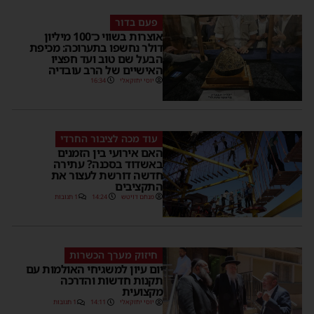
פעם בדור
אוצרות בשווי כ־100 מיליון
דולר נחשפו בתערוכה: מכיפת
הבעל שם טוב ועד חפציו
האישיים של הרב עובדיה
יוסי יחזקאלי
16:34
עוד מכה לציבור החרדי
האם אירועי בין הזמנים
באשדוד בסכנה? עתירה
חדשה דורשת לעצור את
התקציבים
מנחם דויטש
14:24
1 תגובות
חיזוק מערך הכשרות
יום עיון למשגיחי האולמות עם
תקנות חדשות והדרכה
מקצועית
יוסי יחזקאלי
14:11
1 תגובות