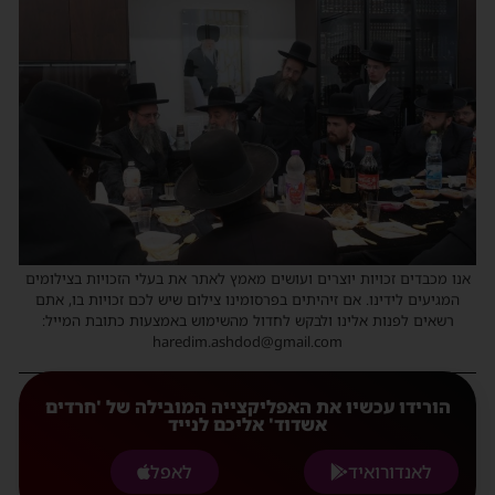
אנו מכבדים זכויות יוצרים ועושים מאמץ לאתר את בעלי הזכויות בצילומים
המגיעים לידינו. אם זיהיתים בפרסומינו צילום שיש לכם זכויות בו, אתם
רשאים לפנות אלינו ולבקש לחדול מהשימוש באמצעות כתובת המייל:
haredim.ashdod@gmail.com
הורידו עכשיו את האפליקצייה המובילה של 'חרדים
אשדוד' אליכם לנייד
לאנדורואיד
לאפל