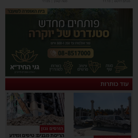
מנחם דויטש
|
11:10
משה קאהן
|
11:05
עוד כותרות
הורסים נכון
הריסת מבנים: טיפים ומידע