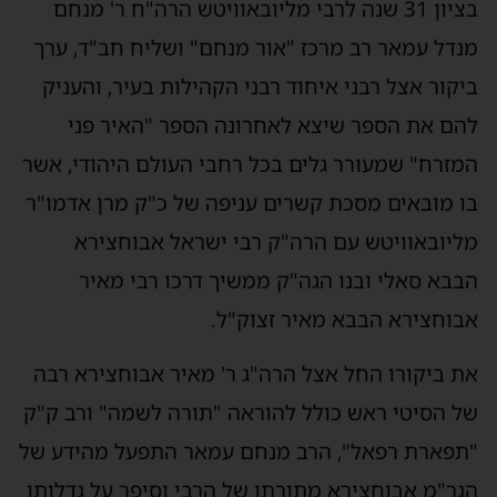
בציון 31 שנה לרבי מליובאוויטש הרה"ח ר' מנחם
מנדל עמאר רב מרכז "אור מנחם" ושליח חב"ד, ערך
ביקור אצל רבני איחוד רבני הקהילות בעיר, והעניק
להם את הספר שיצא לאחרונה הספר "האיר פני
המזרח" שמעורר גלים בכל רחבי העולם היהודי, אשר
בו מובאים מסכת קשרים עניפה של כ"ק מרן אדמו"ר
מליובאוויטש עם הרה"ק רבי ישראל אבוחצירא
הבבא סאלי ובנו הגה"ק ממשיך דרכו רבי מאיר
אבוחצירא הבבא מאיר זצוק"ל.
את ביקורו החל אצל הרה"ג ר' מאיר אבוחצירא רבה
של הסיטי ראש כולל להוראה "תורה לשמה" ורב ק"ק
"תפארת רפאל", הרב מנחם עמאר התפעל מהידע של
הגר"מ אבוחצירא מתורתו של הרבי וסיפר על גדלותו