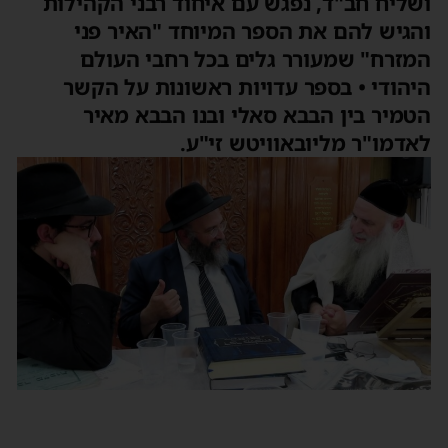
ושליח חב"ד, נפגש עם איחוד רבני הקהילות
והגיש להם את הספר המיוחד "האיר פני
המזרח" שמעורר גלים בכל רחבי העולם
היהודי • בספר עדויות ראשונות על הקשר
הטמיר בין הבבא סאלי ובנו הבבא מאיר
לאדמו"ר מליובאוויטש זי"ע.