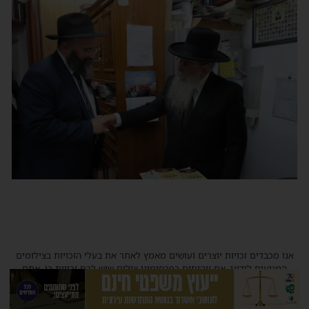
אנו מכבדים זכויות יוצרים ועושים מאמץ לאתר את בעלי הזכויות בצילומים
המגיעים לידינו. אם זיהיתים בפרסומינו צילום שיש לכם זכויות בו, אתם
רשאים לפנות אלינו ולבקש לחדול מהשימוש באמצעות כתובת המייל:
haredim.ashdod@gmail.com