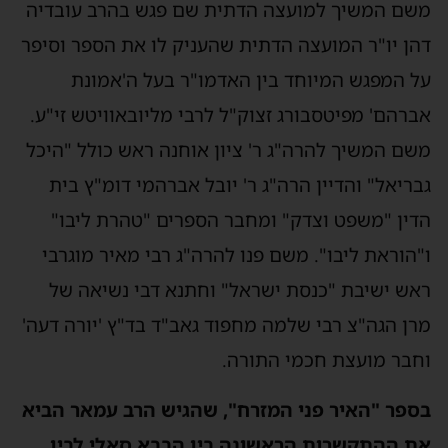
משם המשיך למועצה הדתית שם פגש בהרב עובדיה
דהן יו"ר המועצה הדתית שהעניק לו את הספר וסיפר
על המפגש המיוחד בין האדמו"ר בעל ה'אמונת
אברהם' מפיטסבורג זצוק"ל לרבי מליובאוויטש זי"ע.
משם המשיך להרה"ג ר' ציון אוחנה ראש כולל "היכל
גבריאל" והדיין הרה"ג ר' יובל אברהמי דומ"ץ בית
הדין "משפט וצדק" ומחבר הספרים "טהרת ליבו"
ו"הוראת ליבו". משם פנו להרה"ג רבי מאיר מוגרבי
ראש ישיבת "כנסת ישראל" וחתנא דבי נשיאה של
מרן הגה"צ רבי שלמה מחפוד גאב"ד בד"ץ 'יורה דעה'
וחבר מועצת חכמי התורה.
בספר "האיר פני המזרח", שהגיש הרב עמאר הביא
את ההתקשרות הראשונה בין הבבא סאלי לבין