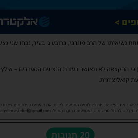
נשיאותו של הרב מוגרבי, ברובע ג' בעיר, נכחו שני נציג
 כי ההקצאה לא תאושר בעזרת הנציגים הספרדים – אילץ א
 קואליציונית.
 לאתר את בעלי הזכויות בצילומים המגיעים לידינו. אם זיהיתים בפרסומינו צילום 
ו ולבקש לחדול מהשימוש באמצעות כתובת המייל: haredim.ashdod@gmail.com
20 תגובות