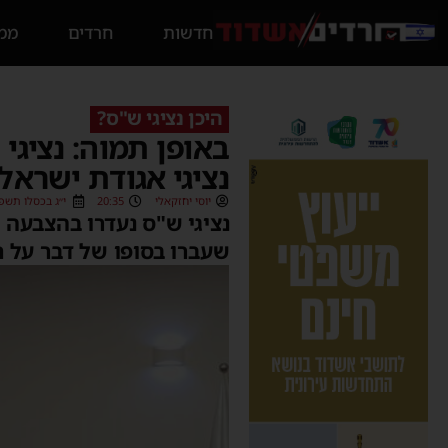
חדשות
חרדים
ממס
היכן נציגי ש"ס?
באופן תמוה: נציגי
נציגי אגודת ישראל
יוסי יחזקאלי
20:35
י״ג בכסלו תשפ״ג (2/2022
נציגי ש"ס נעדרו בהצבעה
שעברו בסופו של דבר על ח