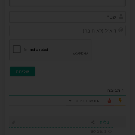
שם*
דוא"ל
(לא
חובה
1
תגובה
החדשות ביותר
טליה
2 שנים לפני