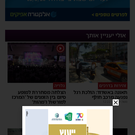
אולי יעניין אותך
1
זהירות בדרכים
גלריה
תאונה באשדוד: הולכת רגל
הצלחה מסחררת למופע
נפגעה מרכב חולף
סיום בין הזמנים של 'המרכז
למורשת' ו'מהות'
משה קאהן
|
12:22
משה קאהן
|
09:34