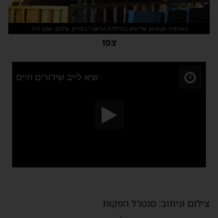
האדמו״ר מבאיאן שליט״א בהילולת הרשב״י במירון. צילום: שוקי לרר
צפו
צילום וניתוב: סנטרל הפקות