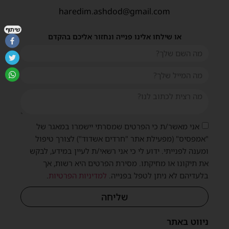
haredim.ashdod@gmail.com
שיתוף
או שילחו אלינו פנייה ונחזור אליכם בהקדם
אני מאשר/ת כי הפרטים שמסרתי יישמרו במאגר של
"אמפסיס" (מפעילת אתר "חרדים אשדוד") לצורך טיפול
ומענה לפנייתי. ידוע לי כי אני רשאי/ת לעיין במידע, לבקש
את תיקונו או מחיקתו. מסירת הפרטים היא רשות, אך
בלעדיהם לא ניתן לטפל בפנייה.
למדיניות הפרטיות
.
שליחה
ניווט באתר