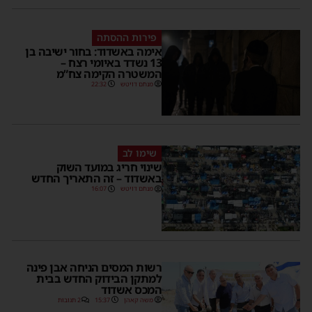
פירות ההסתה
אימה באשדוד: בחור ישיבה בן
13 נשדד באיומי רצח –
המשטרה הקימה צח”מ
מנחם דויטש
22:32
שימו לב
שינוי חריג במועד השוק
באשדוד – זה התאריך החדש
מנחם דויטש
16:07
רשות המסים הניחה אבן פינה
למתקן הבידוק החדש בבית
המכס אשדוד
משה קאהן
15:37
2 תגובות