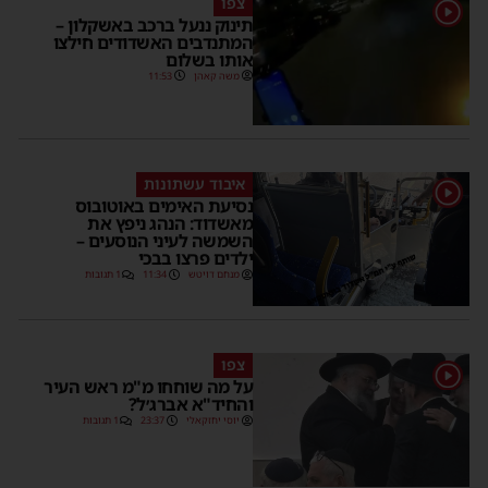
צפו
1
תינוק ננעל ברכב באשקלון –
המתנדבים האשדודים חילצו
אותו בשלום
משה קאהן
11:53
איבוד עשתונות
1
נסיעת האימים באוטובוס
מאשדוד: הנהג ניפץ את
השמשה לעיני הנוסעים –
ילדים פרצו בבכי
מנחם דויטש
11:34
1 תגובות
צפו
1
על מה שוחחו מ"מ ראש העיר
והחיד"א אברג׳ל?
יוסי יחזקאלי
23:37
1 תגובות