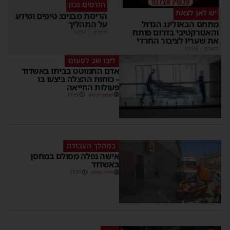
הורסים נכון
יש לאן לצאת
הריסת מבנים: טיפים ומידע
על התהליך
מתחם הבאולינג הגדול
והאטרקטיבי בדרום פותח
מקודם
|
02:14
את שעריו לציבור החרדי
מקודם
|
01:35
ליבו שב לפעום
אדם התמוטט בביתו באשדוד
– כוחות ההצלה ביצעו בו
פעולות החייאה
מנחם דויטש
17:35
במהלך העבודה
אישה נפלה מסולם במחסן
באשדוד
משה קאהן
17:31