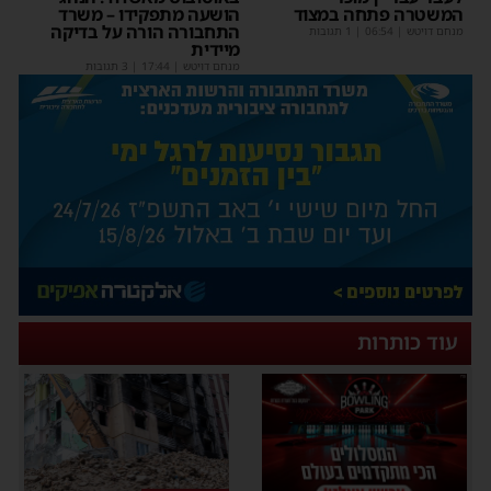
המשטרה פתחה במצוד
הושעה מתפקידו – משרד
התחבורה הורה על בדיקה
מנחם דויטש
|
06:54
| 1 תגובות
מיידית
מנחם דויטש
|
17:44
| 3 תגובות
עוד כותרות