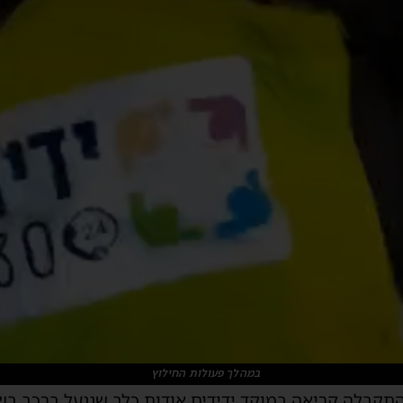
במהלך פעולות החילוץ
רב (שלישי) בשעה 20:02, התקבלה קריאה במוקד ידידים אודות כלב שננעל בר