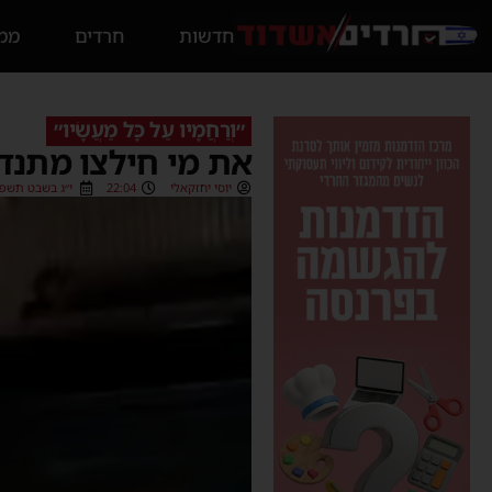
חדשות
חרדים
ממס
״וְרַחֲמָיו עַל כָּל מַעֲשָׂיו״
את מי חילצו מתנדב
יוסי יחזקאלי
22:04
י״ג בשבט תשפ״ד (1/2024