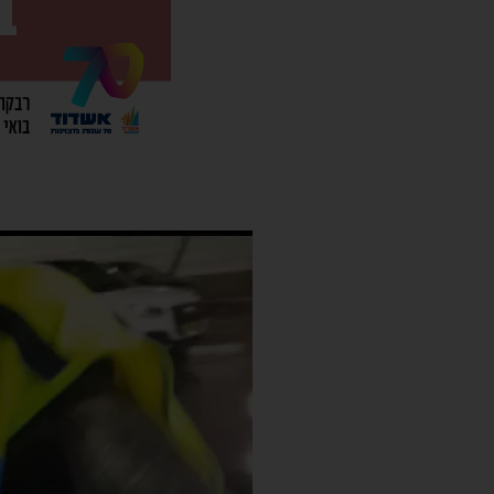
נגן
וידאו