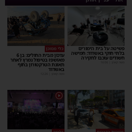
פשיטה על בית הימורים
כלי מסוכן
בלתי חוקי באשדוד: חמישה
עדכון מבית החולים: בן 6
חשודים עוכבו לחקירה
מאושפז בטיפול נמרץ לאחר
משה קאהן
|
16:06
תאונת הטרקטורון בחוף
באשדוד
משה קאהן
|
12:26
1
זהירות בדרכים
גלריה