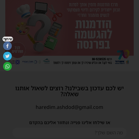
שיתוף
יש לכם עדכון בשבילנו? רוצים לשאול אותנו
שאלה?
haredim.ashdod@gmail.com
או שילחו אלינו פנייה ונחזור אליכם בהקדם