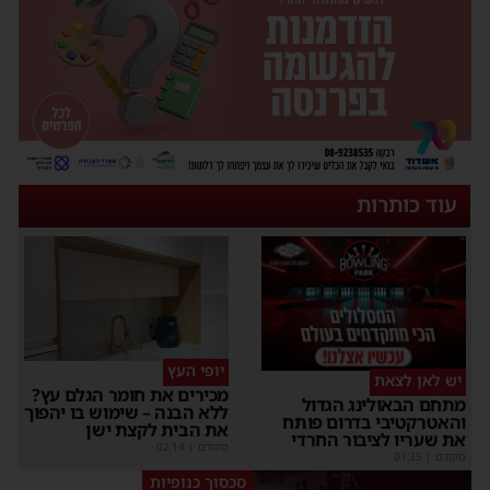
עוד כותרות
יופי העץ
יש לאן לצאת
מכירים את חומר הגלם עץ?
מתחם הבאולינג הגדול
ללא הבנה – שימוש בו יהפוך
והאטרקטיבי בדרום פותח
את הבית לקצת ישן
את שעריו לציבור החרדי
מקודם
|
02:14
מקודם
|
01:35
סכסוך כנופיות