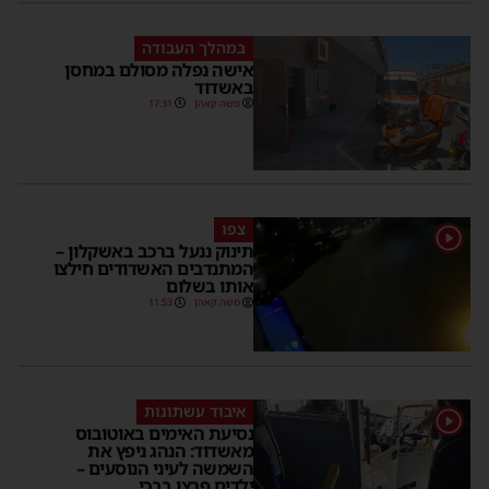
במהלך העבודה
אישה נפלה מסולם במחסן
באשדוד
משה קאהן
17:31
צפו
1
תינוק ננעל ברכב באשקלון –
המתנדבים האשדודים חילצו
אותו בשלום
משה קאהן
11:53
איבוד עשתונות
1
נסיעת האימים באוטובוס
מאשדוד: הנהג ניפץ את
השמשה לעיני הנוסעים –
ילדים פרצו בבכי