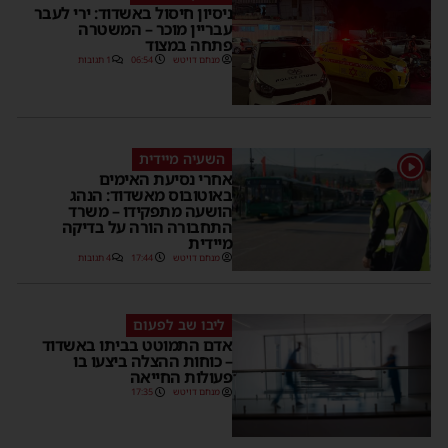
ניסיון חיסול באשדוד: ירי לעבר
עבריין מוכר – המשטרה
פתחה במצוד
מנחם דויטש
06:54
1 תגובות
השעיה מיידית
1
אחרי נסיעת האימים
באוטובוס מאשדוד: הנהג
הושעה מתפקידו – משרד
התחבורה הורה על בדיקה
מיידית
מנחם דויטש
17:44
4 תגובות
ליבו שב לפעום
אדם התמוטט בביתו באשדוד
– כוחות ההצלה ביצעו בו
פעולות החייאה
מנחם דויטש
17:35