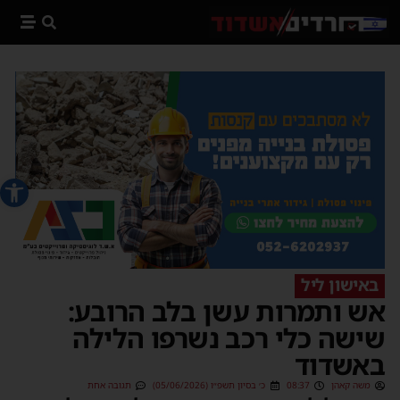
פתח סרג
באישון ליל
אש ותמרות עשן בלב הרובע:
שישה כלי רכב נשרפו הלילה
באשדוד
משה קאהן
08:37
כ׳ בסיון תשפ״ו (05/06/2026)
תגובה אחת