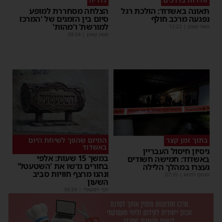
תאונה באשדוד: הולכת רגל
הצלחה מסחררת למופע
נפגעה מרכב חולף
סיום בין הזמנים של 'המרכז
למורשת' ו'מהות'
משה קאהן
|
12:22
משה קאהן
|
09:34
בתוך זמן קצר
המיזם שהפך לשיחת היום
באשדוד
ניסיון חיסול העבריין
במשך 15 שעות: אלפי
באשדוד: חמישה חשודים
בחורים גדשו את 'השטעטל'
נעצרו במהלך הלילה
ונהנו מרצף חוויות סביב
מנחם דויטש
|
07:35
השעון
יוסי יחזקאלי
|
06:59