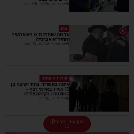
מנחם דויטש
11:34
1 תגובות
צפו
1
על מה שוחחו מ"מ ראש העיר
והחיד"א אברג׳ל?
יוסי יחזקאלי
23:37
1 תגובות
פירות ההסתה
אימה באשדוד: בחור ישיבה בן
13 נשדד באיומי רצח –
המשטרה הקימה צח”מ
מנחם דויטש
22:32
טען עוד כתבות