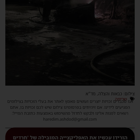
צילום: כבאות והצלה, מד״א
שריפה
אנו מכבדים זכויות יוצרים ועושים מאמץ לאתר את בעלי הזכויות בצילומים
המגיעים לידינו. אם זיהיתים בפרסומינו צילום שיש לכם זכויות בו, אתם
רשאים לפנות אלינו ולבקש לחדול מהשימוש באמצעות כתובת המייל:
haredim.ashdod@gmail.com
הורידו עכשיו את האפליקצייה המובילה של 'חרדים