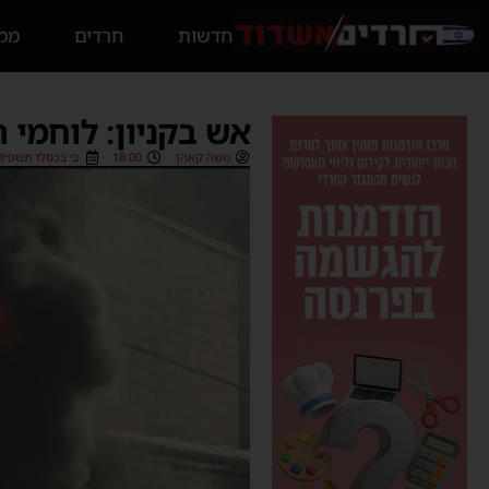
חדשות
חרדים
ממס
אש בקניון: לוחמי 
משה קאהן
18:00
ב׳ בכסלו תשפ״ו (22/11/2025