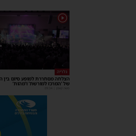
1
גלריה
הצלחה מסחררת למופע סיום בין הז
של 'המרכז למורשת' ו'מהות'
משה קאהן
|
09:34