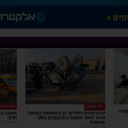
כלי מסוכן
זהירות ב
קירה
עדכון מבית החולים: בן 6 מאושפז בטיפול
תאונה בא
נמרץ לאחר תאונת הטרקטורון בחוף
חולף
באשדוד
משה קאהן
|
2
משה קאהן
|
12:26