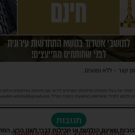
ן קצר – ללא נפגעים.
 לאתר את בעלי הזכויות בצילומים המגיעים לידינו. אם זיהיתים בפרסומינו צילום 
ו ולבקש לחדול מהשימוש באמצעות כתובת המייל: haredim.ashdod@gmail.com
תגובות
גובות שאינם הולמות או מכילות דברי לשון הרע, הסת
במידה ולא ניתן להגיב - הכתבה סגורה לתגובות.