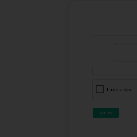
דוא"ל
(לא
חובה)