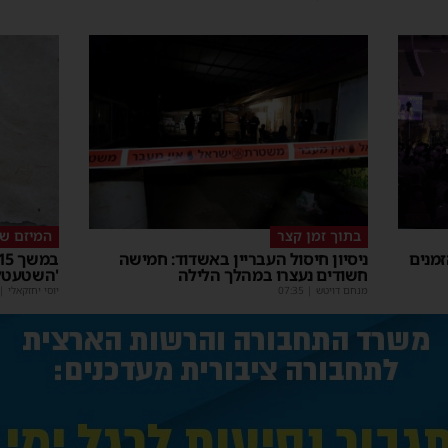
בתוך זמן קצר
המיזם ש
מנים
ניסיון חיסול העבריין באשדוד: חמישה
חשודים נעצרו במהלך הלילה
'השטעטל'
מנחם דויטש
|
07:35
יוסי יחזקאלי
|