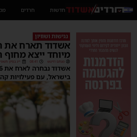
חדשות
חרדים
ממס
נגישות ושוויון
אשדוד תארח את האי
מיוחד ייצא מחוף 
מנחם דויטש
08:41
י״ג בסיון תשפ״ו (/05/2026
בישראל, עם פעילויות קהי