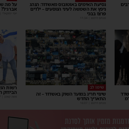
בים
נסיעת האימים באוטובוס מאשדוד: הנהג
על מה שו
ניפץ את השמשה לעיני הנוסעים – ילדים
אברג׳ל?
פרצו בבכי
יוסי יחזקאלי
|
מנחם דויטש
|
11:34
שימו לב
רשות המס
הבידוק ה
וד: בחור ישיבה בן 13 נשדד
שינוי חריג במועד השוק באשדוד – זה
משה קאהן
|
7
מ
התאריך החדש
מנחם דויטש
|
16:07