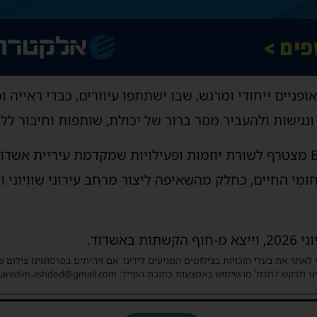
ופניים ייחודי ומרגש, שבו ישתתפו עיוורים, כבדי ראייה ו
ונגישות ולהעביר מסר ברור של יכולת, שותפות וחיבור לל
האירוח של BLIND DAY 2026 מצטרף לשורת יוזמות ופעילויות שמקדמת עירי
ומי החיים, כחלק מהשאיפה ליצור מרחב עירוני שוויוני ו
 לאתר את בעלי הזכויות בצילומים המגיעים לידינו. אם זיהיתים בפרסומינו צילום 
ו ולבקש לחדול מהשימוש באמצעות כתובת המייל: haredim.ashdod@gmail.com