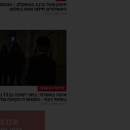
תינוק ננעל ברכב באשקלון – המתנד
האשדודים חילצו אותו בשלום
משה קאהן
|
11:53
פירות ההסתה
אימה באשד
באיומי רצח – המשטרה הקימה צח”
מנחם דויטש
|
22:32