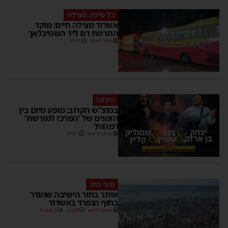
כל טיפה מצילה
אשדוד מצילה חיים: מוקד
התרמת דם ליד השטיבלאך
משה קאהן
11:05
היכונו
במוצ”ש הקרוב: מופע סיום בין
הזמנים של 'המרכז למורשת'
ו'מהות'
מנחם דויטש
11:01
סוף טוב
אותר בחור הישיבה שנעדר
בחוף הנפרד באשדוד
מנחם דויטש
22:08
3 תגובות