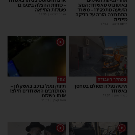
אחרי נסיעת האימים
אדם התמוטט בביתו באשדוד
באוטובוס מאשדוד: הנהג
– כוחות ההצלה ביצעו בו
הושעה מתפקידו – משרד
פעולות החייאה
התחבורה הורה על בדיקה
מנחם דויטש
|
17:35
מיידית
מנחם דויטש
|
17:44
1
במהלך העבודה
צפו
אישה נפלה מסולם במחסן
תינוק ננעל ברכב באשקלון –
באשדוד
המתנדבים האשדודים חילצו
אותו בשלום
משה קאהן
|
17:31
משה קאהן
|
11:53
1
1