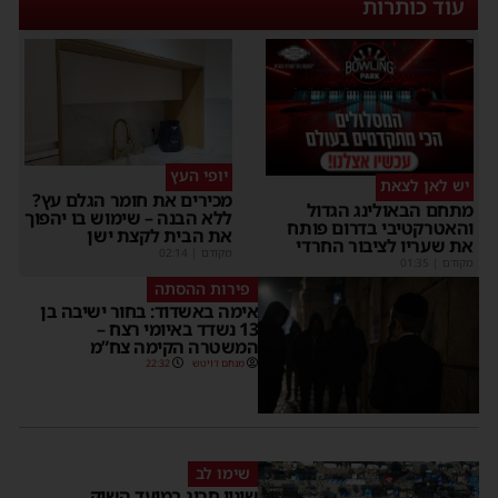
עוד כותרות
יופי העץ
יש לאן לצאת
מכירים את חומר הגלם עץ?
מתחם הבאולינג הגדול
ללא הבנה – שימוש בו יהפוך
והאטרקטיבי בדרום פותח
את הבית לקצת ישן
את שעריו לציבור החרדי
מקודם
|
02:14
מקודם
|
01:35
פירות ההסתה
אימה באשדוד: בחור ישיבה בן
13 נשדד באיומי רצח –
המשטרה הקימה צח”מ
מנחם דויטש
22:32
שימו לב
שינוי חריג במועד השוק