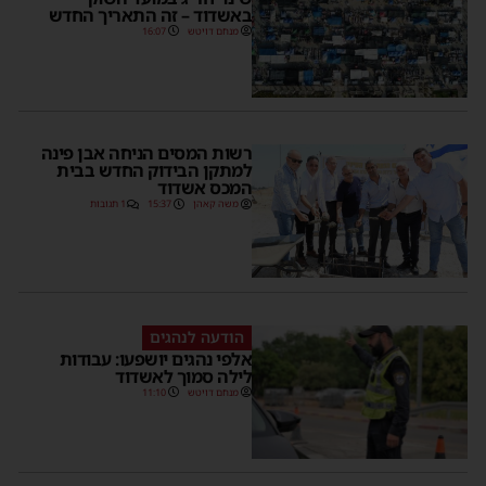
באשדוד – זה התאריך החדש
מנחם דויטש
16:07
רשות המסים הניחה אבן פינה
למתקן הבידוק החדש בבית
המכס אשדוד
משה קאהן
15:37
1 תגובות
הודעה לנהגים
אלפי נהגים יושפעו: עבודות
לילה סמוך לאשדוד
מנחם דויטש
11:10