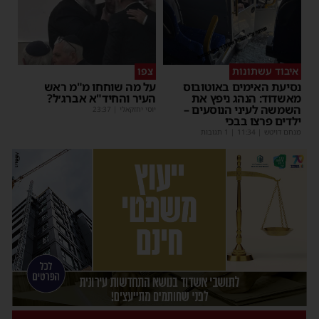
איבוד עשתונות
צפו
נסיעת האימים באוטובוס
על מה שוחחו מ"מ ראש
מאשדוד: הנהג ניפץ את
העיר והחיד"א אברג׳ל?
השמשה לעיני הנוסעים –
יוסי יחזקאלי
|
23:37
ילדים פרצו בבכי
מנחם דויטש
|
11:34
| 1 תגובות