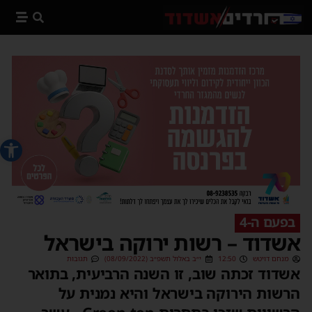
פתח סרג
בפעם ה-4
אשדוד – רשות ירוקה בישראל
מנחם דויטש
12:50
י״ב באלול תשפ״ב (08/09/2022)
תגובות
אשדוד זכתה שוב, זו השנה הרביעית, בתואר
הרשות הירוקה בישראל והיא נמנית על