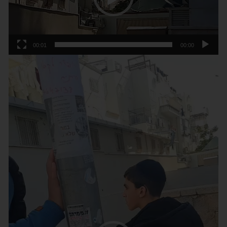
00:01
00:00
נגן
וידאו