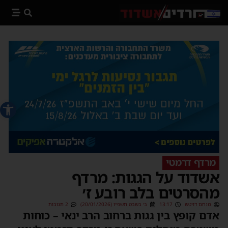
פתח סרג
מרדף דרמטי
אשדוד על הגגות: מרדף
מהסרטים בלב רובע ז׳
מנחם דויטש
13:17
ב׳ בשבט תשפ״ו (20/01/2026)
2 תגובות
אדם קופץ בין גגות ברחוב הרב ינאי – כוחות