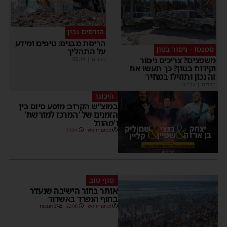
הורסים נכון
הריסת מבנים: טיפים ומידע
סמנטו - ניסור בטון
על התהליך
משפצים? צריכים ניסור
מקודם
|
02:14
וקידוח בטון? כך תעשו את
זה נכון ותוזילו במחיר
מקודם
|
02:14
היכונו
במוצ”ש הקרוב: מופע סיום בין
הזמנים של 'המרכז למורשת'
ו'מהות'
מנחם דויטש
11:01
סוף טוב
אותר בחור הישיבה שנעדר
בחוף הנפרד באשדוד
מנחם דויטש
22:08
3 תגובות