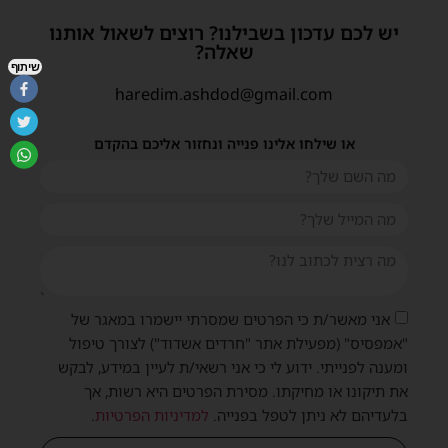
יש לכם עדכון בשבילנו? רוצים לשאול אותנו
שאלה?
שיתוף
haredim.ashdod@gmail.com
או שילחו אלינו פנייה ונחזור אליכם בהקדם
אני מאשר/ת כי הפרטים שמסרתי יישמרו במאגר של
"אמפסיס" (מפעילת אתר "חרדים אשדוד") לצורך טיפול
ומענה לפנייתי. ידוע לי כי אני רשאי/ת לעיין במידע, לבקש
את תיקונו או מחיקתו. מסירת הפרטים היא רשות, אך
בלעדיהם לא ניתן לטפל בפנייה.
למדיניות הפרטיות
.