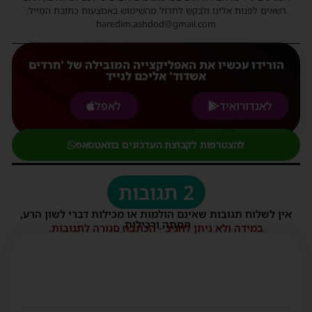
רשאים לפנות אלינו ולבקש לחדול מהשימוש באמצעות כתובת המייל:
haredim.ashdod@gmail.com
הורידו עכשיו את האפליקצייה המובילה של 'חרדים
אשדוד' אליכם לנייד
לאנדורואיד
לאפל
להצטרפות לקבוצת העדכונים בוואטסאפ
2 תגובות
אין לשלוח תגובות שאינם הולמות או מכילות דברי לשון הרע,
הסתה ורכילות.
במידה ולא ניתן להגיב - הכתבה סגורה לתגובות.