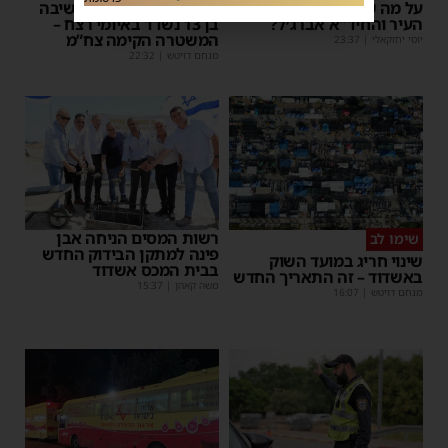
על מה שוחחו מ"מ ראש
אימה באשדוד: בחור ישיבה
העיר והחיד"א אברג׳ל?
בן 13 נשדד באיומי רצח –
המשטרה הקימה צח”מ
יוסי יחזקאלי
|
23:37
מנחם דויטש
|
22:32
רשות המסים הניחה אבן
שימו לב
פינה למתקן הבידוק החדש
שינוי חריג במועד השוק
בבית המכס אשדוד
באשדוד – זה התאריך החדש
משה קאהן
|
15:37
מנחם דויטש
|
16:07