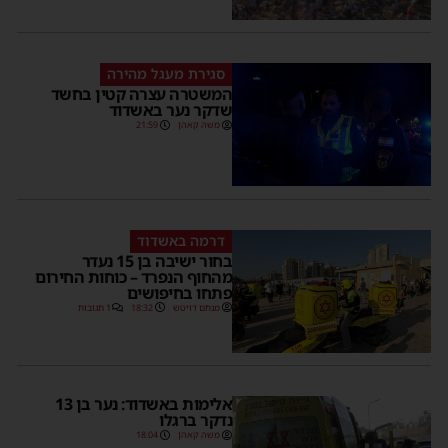
סגירת מעגל מהירה
המשטרה עצרה קטין בחשד
שדקר נער באשדוד
משה קאהן
21:59
דרמה באשדוד
בחור ישיבה בן 15 נעדר
מהחוף הנפרד – כוחות החירום
פתחו בחיפושים
מנחם דויטש
18:32
1 תגובות
אלימות באשדוד: נער בן 13
נדקר ברגלו
משה קאהן
18:04