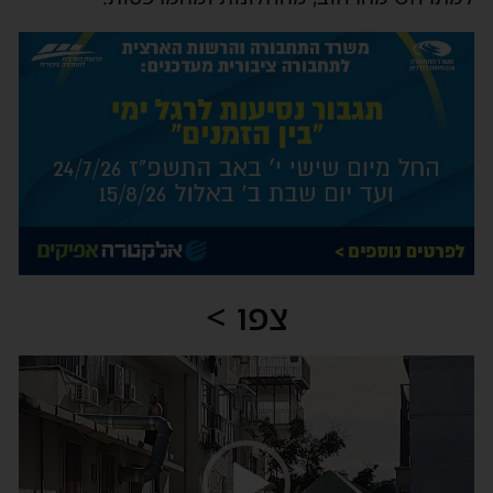
צפו >
נגן
וידאו