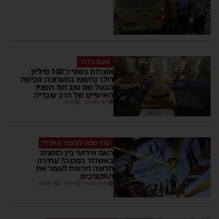
פעם בדור
אוצרות בשווי כ־100 מיליון
דולר נחשפו בתערוכה: מכיפת
הבעל שם טוב ועד חפציו
האישיים של הרב עובדיה
יוסי יחזקאלי
16:34
עוד מכה לציבור החרדי
האם אירועי בין הזמנים
באשדוד בסכנה? עתירה
חדשה דורשת לעצור את
התקציבים
מנחם דויטש
14:24
1 תגובות