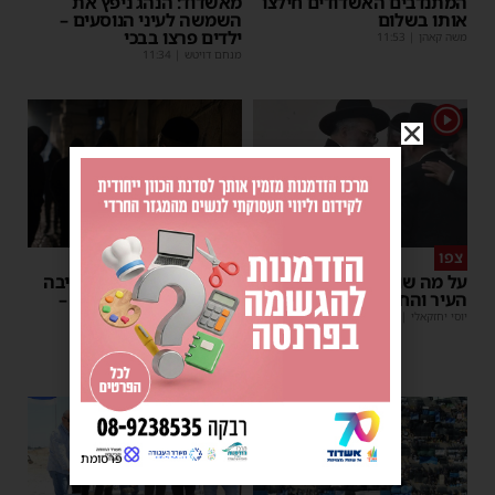
המתנדבים האשדודים חילצו
מאשדוד: הנהג ניפץ את
אותו בשלום
השמשה לעיני הנוסעים –
ילדים פרצו בבכי
משה קאהן
|
11:53
מנחם דויטש
|
11:34
1
צפו
פירות ההסתה
על מה שוחחו מ"מ ראש
אימה באשדוד: בחור ישיבה
העיר והחיד"א אברג׳ל?
בן 13 נשדד באיומי רצח –
המשטרה הקימה צח”מ
יוסי יחזקאלי
|
23:37
מנחם דויטש
|
22:32
פרסומת