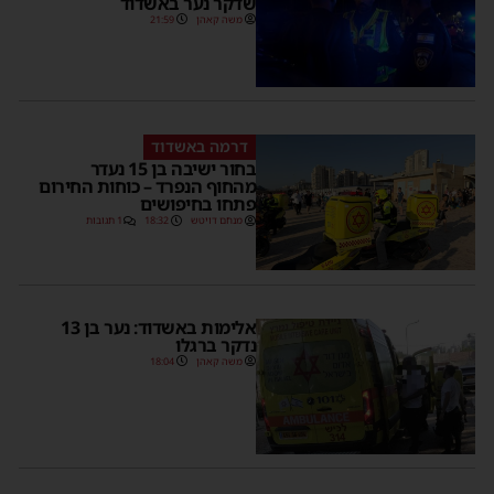
שדקר נער באשדוד
משה קאהן
21:59
דרמה באשדוד
בחור ישיבה בן 15 נעדר
מהחוף הנפרד – כוחות החירום
פתחו בחיפושים
מנחם דויטש
18:32
1 תגובות
אלימות באשדוד: נער בן 13
נדקר ברגלו
משה קאהן
18:04