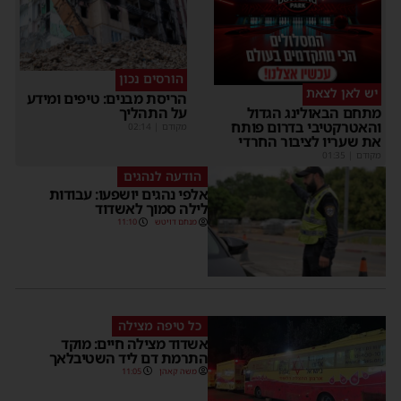
הורסים נכון
יש לאן לצאת
הריסת מבנים: טיפים ומידע
על התהליך
תחם הבאולינג הגדול
האטרקטיבי בדרום פותח
מקודם
|
02:14
ת שעריו לציבור החרדי
קודם
|
01:35
הודעה לנהגים
אלפי נהגים יושפעו: עבודות
לילה סמוך לאשדוד
מנחם דויטש
11:10
כל טיפה מצילה
אשדוד מצילה חיים: מוקד
התרמת דם ליד השטיבלאך
משה קאהן
11:05