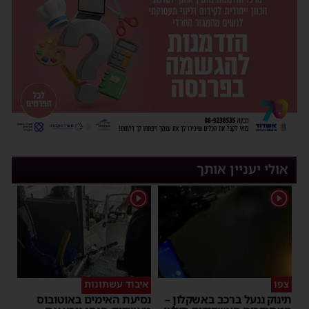
אולי יעניין אותך
1
1
צפו
איבוד עשתונות
תינוק ננעל ברכב באשקלון –
נסיעת האימים באוטובוס