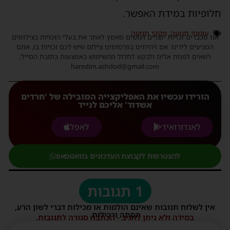
לופיות במידת האפשר.
עומסי תנועה
,
פקקי תנועה
נו מכבדים זכויות יוצרים ועושים מאמץ לאתר את בעלי הזכויות בצילומים
המגיעים לידינו. אם זיהיתים בפרסומינו צילום שיש לכם זכויות בו, אתם
רשאים לפנות אלינו ולבקש לחדול מהשימוש באמצעות כתובת המייל:
haredim.ashdod@gmail.com
הורידו עכשיו את האפליקצייה המובילה של 'חרדים
אשדוד' אליכם לנייד
לאנדורואיד
לאפל
להצטרפות לקבוצת העדכונים בוואטסאפ
1 תגובות
אין לשלוח תגובות שאינם הולמות או מכילות דברי לשון הרע,
הסתה ורכילות.
במידה ולא ניתן להגיב - הכתבה סגורה לתגובות.