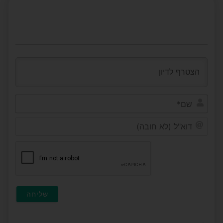
שם*
דוא"ל
(לא
חובה)