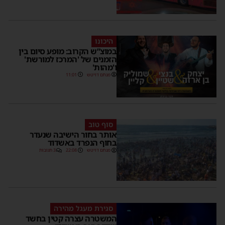
היכונו
במוצ”ש הקרוב: מופע סיום בין
הזמנים של 'המרכז למורשת'
ו'מהות'
מנחם דויטש
11:01
סוף טוב
אותר בחור הישיבה שנעדר
בחוף הנפרד באשדוד
מנחם דויטש
22:08
3 תגובות
סגירת מעגל מהירה
המשטרה עצרה קטין בחשד