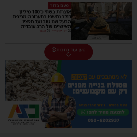
פעם בדור
אוצרות בשווי כ־100 מיליון
דולר נחשפו בתערוכה: מכיפת
הבעל שם טוב ועד חפציו
האישיים של הרב עובדיה
יוסי יחזקאלי
16:34
טען עוד כתבות