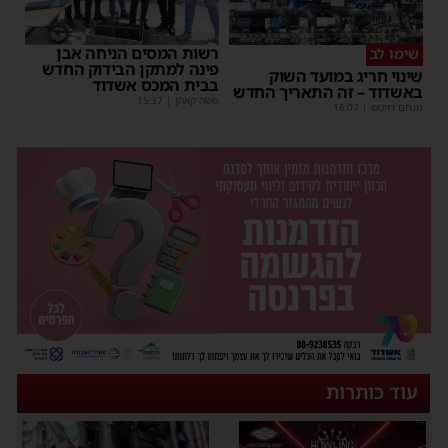
רשות המסים הניחה אבן
שימו לב
פינה למתקן הבידוק החדש
שינוי חריג במועד השוק
בבית המכס אשדוד
באשדוד – זה התאריך החדש
משה קאהן
|
15:37
מנחם דויטש
|
16:07
עוד כותרות