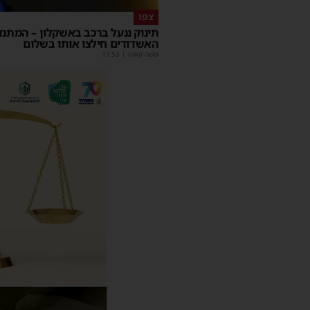
צפו
תינוק ננעל ברכב באשקלון – המתנד
האשדודים חילצו אותו בשלום
משה קאהן
|
11:53