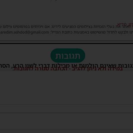
ון
,
מד״א
 לאתר את בעלי הזכויות בצילומים המגיעים לידינו. אם זיהיתים בפרסומינו צילום 
ו ולבקש לחדול מהשימוש באמצעות כתובת המייל: haredim.ashdod@gmail.com
תגובות
גובות שאינם הולמות או מכילות דברי לשון הרע, הסת
במידה ולא ניתן להגיב - הכתבה סגורה לתגובות.