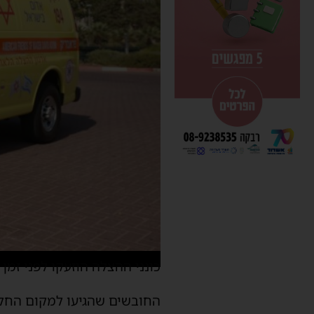
כונני ההצלה הוזעקו לפני זמן
החובשים שהגיעו למקום החלו להעניק סיוע רפו