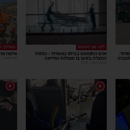
ליבו שב לפעום
במהלך ה
דוד:
אדם התמוטט בביתו באשדוד – כוחות
אישה נפל
חבורה
ההצלה ביצעו בו פעולות החייאה
משה קאהן
|
1
מנחם דויטש
|
17:35
1
1