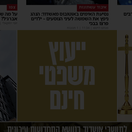
איבוד עשתונות
צפו
בים
נסיעת האימים באוטובוס מאשדוד: הנהג
על מה שו
ניפץ את השמשה לעיני הנוסעים – ילדים
אברג׳ל?
פרצו בבכי
יוסי יחזקאלי
|
מנחם דויטש
|
11:34
| 1 תגובות