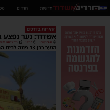
חדשות
חרדים
ממס
זהירות בדרכים
אשדוד: נער נפצע ב
משה קאהן
14:12
כ״ח בכסלו תשפ״ד (2/2023
הנער כבן 13 פונה לבית החולים אסותא באשדוד להמשך טיפול כשמצבו מוגדר בינוני