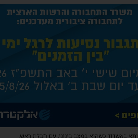
ותא באשדוד כשהוא במצב בינוני, עם חבלת ראש.