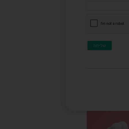
דוא"ל
(לא
חובה)